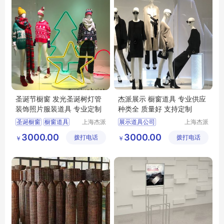
圣诞节橱窗 发光圣诞树灯管
杰派展示 橱窗道具 专业供应
装饰照片服装道具 专业定制
种类全 质量好 支持定制
圣诞橱窗
橱窗道具
上海杰派
展示道具公司
上海杰派
展示有限
展示有限
橱窗设计
橱窗安装
橱窗道具
3000.00
3000.00
拨打电话
公司
拨打电话
公司
￥
￥