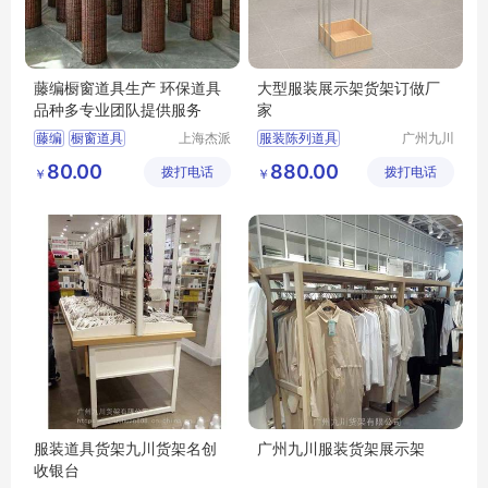
藤编橱窗道具生产 环保道具
大型服装展示架货架订做厂
品种多专业团队提供服务
家
藤编
橱窗道具
上海杰派
服装陈列道具
广州九川
展示有限
货架有限
藤编橱窗道具
服装展示架
80.00
880.00
拨打电话
公司
拨打电话
公司
￥
￥
道具生产厂
服装挂摆中柜
服装道具货架九川货架名创
广州九川服装货架展示架
收银台