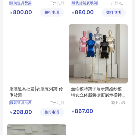
服装道具货架
广州九川
服装货架展示架
广州九川
货架有限
货架有限
女服装店装修货架
服装道具批发
800.00
880.00
拨打电话
公司
拨打电话
公司
￥
￥
服装货架
服装展示架
服装道具批发|衣服陈列架|伶
丝缎模特架子展示架婚纱模
俐货架
特女立体服装橱窗展示模特
道具假模
服装道具批发
广州九川
颍上力程
货架有限
仪器设备
衣服陈列架
867.00
298.00
￥
拨打电话
公司
有限公司
￥
伶俐货架哪里买