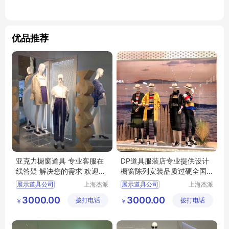
优品推荐
亚克力橱窗道具 专业客服在
DP道具服装店专业提供设计
线答疑 解决您的需求 欢迎来
橱窗陈列安装品质过硬全国
电详询
范围
展示道具公司
上海杰派
展示道具公司
上海杰派
展示有限
展示有限
橱窗道具
橱窗道具
DP道具
3000.00
3000.00
拨打电话
公司
拨打电话
公司
￥
￥
设计安装
服装店