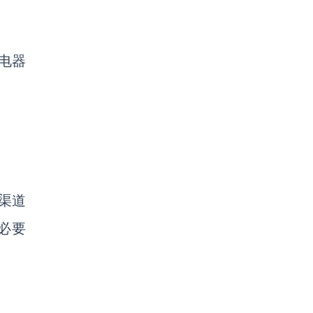
电器
渠道
分必要