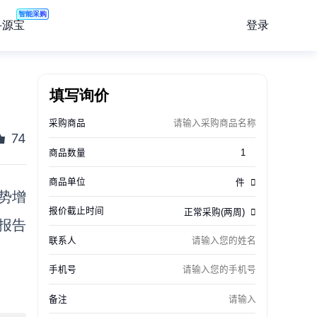
智能采购
登录
寻源宝
填写询价
74
势增
有报告
。