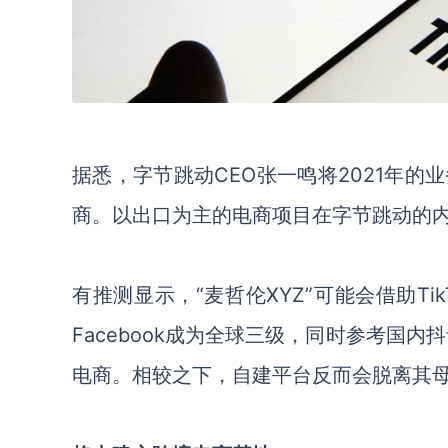
据悉，字节跳动
CEO
张一鸣将
2021年
商。以出口为主的电商项目在字节跳动的内
有推测显示，
“麦哲伦
XYZ
”可能会借助
Ti
Facebook
成为全球三级，同时参考国内抖
电商。相较之下，自建平台反而会脱离其