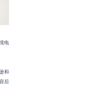
境电
逊和
容后