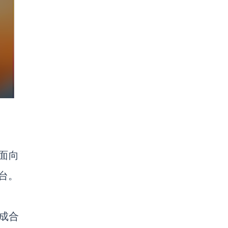
面向
台。
成合