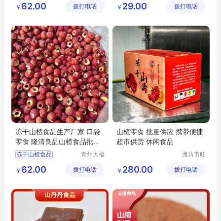
62.00
29.00
拨打电话
展有限公
拨打电话
展有限公
￥
￥
隆清良品山楂食品批发
休闲食品批发
司
司
隆清良品
休闲食品
冻干山楂食品厂家供应
冻干山楂食品生产厂家 口袋
山楂零食 批量供应 携带便捷
零食 隆清良品山楂食品批发
超市供货 休闲食品
酸甜可口
冻干山楂食品
青州大福
潍坊市旺
门农业发
民果蔬有
冻干山楂食品厂家
62.00
280.00
拨打电话
展有限公
拨打电话
限公司
￥
￥
冻干山楂食品生产厂家
司
冻干山楂厂家
冻干山楂制品厂家出售