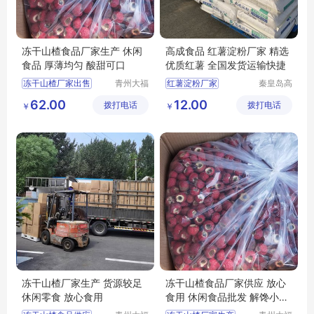
冻干山楂食品厂家生产 休闲
高成食品 红薯淀粉厂家 精选
食品 厚薄均匀 酸甜可口
优质红薯 全国发货运输快捷
冻干山楂厂家出售
青州大福
红薯淀粉厂家
秦皇岛高
门农业发
成食品产
冻干山楂食品
62.00
12.00
拨打电话
展有限公
拨打电话
业股份有
￥
￥
冻干山楂食品生产厂家
司
限公司
冻干山楂制品供应
冻干山楂食品厂家
冻干山楂厂家生产 货源较足
冻干山楂食品厂家供应 放心
休闲零食 放心食用
食用 休闲食品批发 解馋小零
食