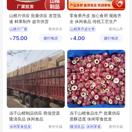
山楂片供应 批量供应 发货迅
零食果丹皮 放心食用 规格齐
速 鲜果制作 超市供货
全 休闲食品 传统工艺生产
山楂片厂家
青州市丰
山楂果丹皮出售
青州山丹
源食品厂
丹食品有
山楂片出售
山楂果丹皮厂家
75.00
4.00
拨打电话
拨打电话
限公司
￥
￥
丰源出售山楂片
山楂果丹皮
原味山楂片厂家原味山楂片
散装果丹皮
批发山楂片
果丹皮厂家
冻干山楂制品供应 商场货源
冻干山楂食品生产 批量供应
隆清良品 休闲食品
质酥适度 休闲零食批发
休闲零食批发
青州大福
隆清良品
休闲零食
青州大福
门农业发
门农业发
冻干山楂厂家生产
冻干山楂制品出售