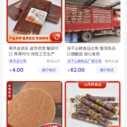
果丹皮供应 超市供货 酸甜可
冻干山楂食品出售 隆清良品
口 厚薄均匀 传统工艺生产
口感酸甜 放心食用
果丹皮出售
青州山丹
冻干山楂制品厂家出售
青州大福
丹食品有
门农业发
零食果丹皮
休闲食品
4.00
62.00
拨打电话
限公司
拨打电话
展有限公
￥
￥
果丹皮供应
隆清良品山楂制品批发
司
山楂果丹皮
隆清良品山楂食品批发
山楂果丹皮厂家
冻干山楂食品生产