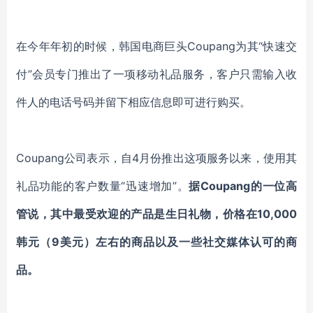
在
今年
年初的
时候，
韩国电商巨头
Coupang为其
“快速交
付”
会员专门推出了一项
移动礼品服务，客户只需输入收
件人的电话号码并留下相应信息即可进行购买。
Coupang公司表示，自4月份推出
这项服务
以来，使用其
礼品功能的客户数量
“迅速增加”。
据
Coupang的一位
高
管
说，其中最受欢迎的产品是生日礼物，价格在
10,000
韩
元（
9美元）左右的商品以及
一些
社交媒体认可的商
品。