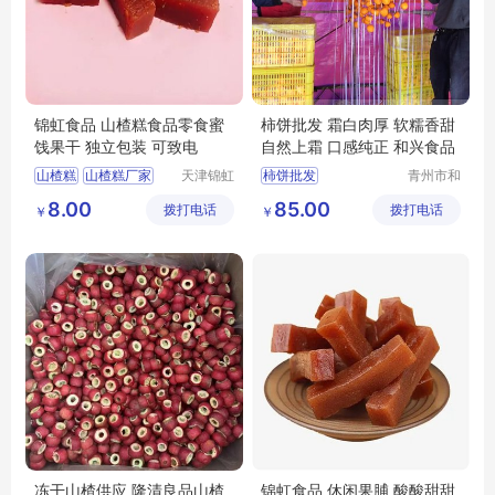
锦虹食品 山楂糕食品零食蜜
柿饼批发 霜白肉厚 软糯香甜
饯果干 独立包装 可致电
自然上霜 口感纯正 和兴食品
山楂糕
山楂糕厂家
天津锦虹
柿饼批发
青州市和
食品有限
兴食品有
山楂糕定制
8.00
85.00
拨打电话
公司
拨打电话
限公司
￥
￥
山楂糕批发
天津山楂糕
冻干山楂供应 隆清良品山楂
锦虹食品 休闲果脯 酸酸甜甜