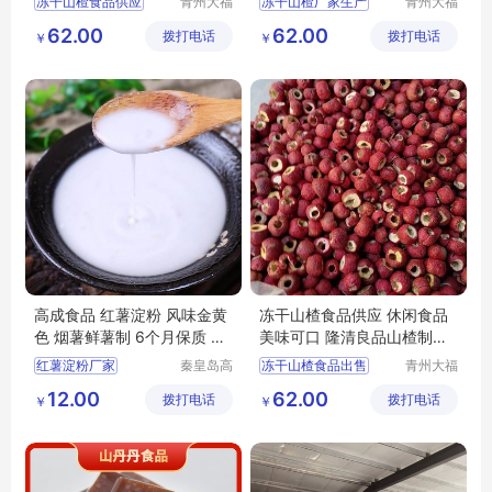
冻干山楂食品供应
青州大福
冻干山楂厂家生产
青州大福
门农业发
门农业发
冻干山楂食品厂家出售
冻干山楂食品厂家
62.00
62.00
拨打电话
展有限公
拨打电话
展有限公
￥
￥
冻干山楂
冻干山楂制品厂家出售
司
司
冻干山楂食品厂家供应
冻干山楂
冻干山楂食品
冻干山楂食品供应
高成食品 红薯淀粉 风味金黄
冻干山楂食品供应 休闲食品
色 烟薯鲜薯制 6个月保质 支
美味可口 隆清良品山楂制品
持代加工
批发
红薯淀粉厂家
秦皇岛高
冻干山楂食品出售
青州大福
成食品产
门农业发
冻干山楂加工
12.00
62.00
拨打电话
业股份有
拨打电话
展有限公
￥
￥
冻干山楂制品厂家出售
限公司
司
冻干山楂厂家生产
冻干山楂食品