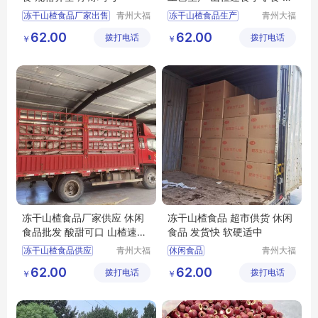
闲食品批发
冻干山楂食品厂家出售
青州大福
冻干山楂食品生产
青州大福
门农业发
门农业发
冻干山楂食品厂家
冻干山楂食品
62.00
62.00
拨打电话
展有限公
拨打电话
展有限公
￥
￥
冻干山楂食品出售
冻干山楂制品生产厂家
司
司
冻干山楂厂家生产
冻干山楂制品出售
冻干山楂食品供应
冻干山楂食品厂家供应
冻干山楂食品厂家供应 休闲
冻干山楂食品 超市供货 休闲
食品批发 酸甜可口 山楂速食
食品 发货快 软硬适中
小零食
冻干山楂食品供应
青州大福
休闲食品
青州大福
门农业发
门农业发
隆清良品山楂食品批发
隆清良品山楂制品批发
62.00
62.00
拨打电话
展有限公
拨打电话
展有限公
￥
￥
休闲食品批发
冻干山楂制品出售
司
司
休闲食品
隆清良品山楂食品批发
冻干山楂食品生产
冻干山楂厂家