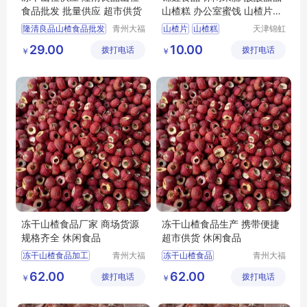
食品批发 批量供应 超市供货
山楂糕 办公室蜜饯 山楂片零
食
隆清良品山楂食品批发
青州大福
山楂片
山楂糕
天津锦虹
门农业发
食品有限
冻干山楂制品出售
山楂糕批发
29.00
10.00
拨打电话
展有限公
拨打电话
公司
￥
￥
休闲零食批发
山楂糕厂家
司
冻干山楂食品厂家供应
天津山楂糕
休闲食品批发
冻干山楂食品厂家 商场货源
冻干山楂食品生产 携带便捷
规格齐全 休闲食品
超市供货 休闲食品
冻干山楂食品加工
青州大福
冻干山楂食品
青州大福
门农业发
门农业发
冻干山楂制品生产
冻干山楂厂家供应
62.00
62.00
拨打电话
展有限公
拨打电话
展有限公
￥
￥
冻干山楂食品厂家
冻干山楂制品加工
司
司
冻干山楂食品出售
冻干山楂制品生产厂家
冻干山楂加工
冻干山楂食品厂家生产