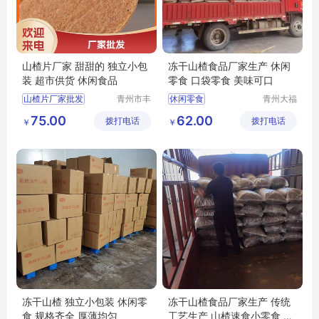
山楂片厂家 甜甜的 独立小包
冻干山楂食品厂家生产 休闲
装 超市供货 休闲食品
零食 口袋零食 美味可口
山楂片厂家批发
青州市丰
休闲零食
青州大福
源食品厂
门农业发
丰源出售山楂片
隆清良品山楂制品批发
75.00
62.00
拨打电话
拨打电话
展有限公
￥
￥
山楂片批发
山楂片
隆清良品山楂食品批发
司
冻干山楂食品厂家生产
冻干山楂食品厂家供应
冻干山楂 独立小包装 休闲零
冻干山楂食品厂家生产 传统
食 规格齐全 厚薄均匀
工艺生产 山楂速食小零食 休