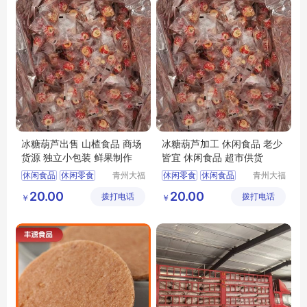
冰糖葫芦出售 山楂食品 商场
冰糖葫芦加工 休闲食品 老少
货源 独立小包装 鲜果制作
皆宜 休闲食品 超市供货
休闲食品
休闲零食
青州大福
休闲零食
休闲食品
青州大福
门农业发
门农业发
冻干山楂制品供应
山楂食品
20.00
20.00
拨打电话
展有限公
拨打电话
展有限公
￥
￥
山楂食品
山楂制品
冻干冰糖葫芦供应
司
司
隆清良品