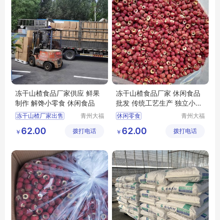
冻干山楂食品厂家供应 鲜果
冻干山楂食品厂家 休闲食品
制作 解馋小零食 休闲食品
批发 传统工艺生产 独立小包
装
冻干山楂厂家出售
青州大福
休闲零食
青州大福
门农业发
门农业发
冻干山楂食品出售
休闲食品批发
62.00
62.00
拨打电话
展有限公
拨打电话
展有限公
￥
￥
冻干山楂生产
冻干山楂制品加工
司
司
冻干山楂食品厂家生产
冻干山楂制品厂家
冻干山楂食品加工
休闲食品