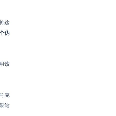
将这
个伪
采用该
马克
果站