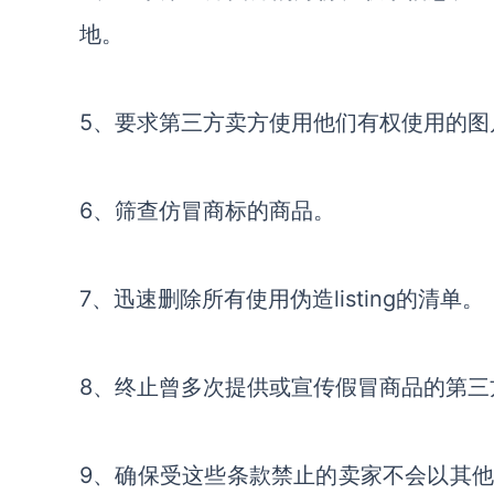
地。
5、
要求第三方卖方使用他们有权使用的
图
6、
筛查仿冒商标的商品
。
7、
迅速删除所有使用伪造
listing的清单
。
8、
终止曾多次提供或宣传假冒商品的第三
9、
确保受这些条款禁止的卖家不会以其