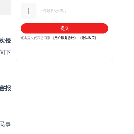
次侵
时间下
害报
民事