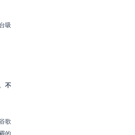
台吸
。
不
谷歌
霾的