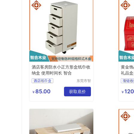
酒店客房防水小正方形盒纸巾收
黄金饰
纳盒 使用时间长 智合
礼品盒
酒店纸巾盒
东莞市智
项链收
合木业有
酒店茶叶收纳盒
手机收
限公司
85.00
120
酒店洗漱用品收纳盒
获取底价
珠宝收
￥
￥
酒店用品盒
耳饰收
酒店用品收纳盒