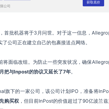
获取底价
有限公司
供，首批机器将于3月问世。对于这一信息，Allegr
实了公司正在建立自己的包裹接送点网络。
前将面临改组。为防止一些突发状况，确保
Alleg
0月把与Inpost的
协议
又
延长了
7年
。
ational旗下的一家公司，该公司计划IPO，准备将InPo
有优先购买权
，但目前
InPost的价值超过了90亿波兰