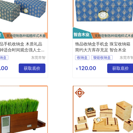
品手机收纳盒 木质礼品
饰品收纳盒手机盒 珠宝收纳箱
钟适合时间观念强人士
简约大方库存充足 智合木业
业
纳盒
东莞市智
收纳盒
项链收纳盒
东莞市
合木业有
合木业
纳盒
手机收纳盒
限公司
限公司
.00
120.00
纳盒
收纳盒
获取底价
珠宝收纳盒
获取底价
￥
纳盒
耳饰收纳盒