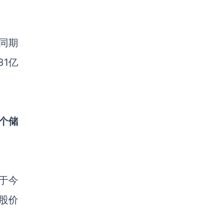
年同期
31亿
0个储
ro于今
其股价