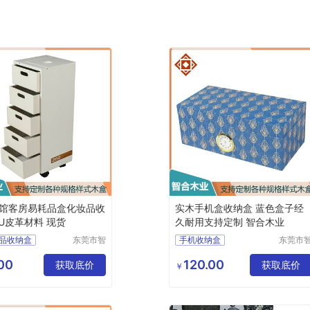
馆客房易耗品盒化妆品收
实木手机盒收纳盒 蓝色盒子经
PU皮革材料 现货
久耐用支持定制 智合木业
品收纳盒
东莞市智
手机收纳盒
东莞市
合木业有
合木业
巾盒
项链收纳盒
限公司
限公司
00
120.00
品盒
获取底价
珠宝收纳盒
获取底价
￥
叶收纳盒
耳饰收纳盒
收纳盒
漱用品收纳盒