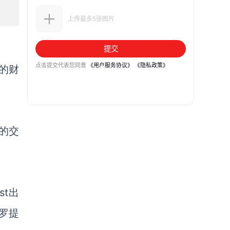
o的财
ro的交
st出
兹罗提