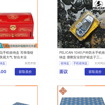
品手机收纳盒 耳饰项链
PELICAN 1040户外防水手机
美观大气 智合木业
纳盒 塘鹅安全防护箱盒子三防
盒
纳盒
东莞市智
收纳盒
手机收纳盒
大河鸿
合木业有
商贸(北
纳盒
防水收纳盒
三防盒
限公司
京)有限
.00
面议
纳盒
收纳盒
获取底价
收纳盒厂家
获取底价
公司
纳盒