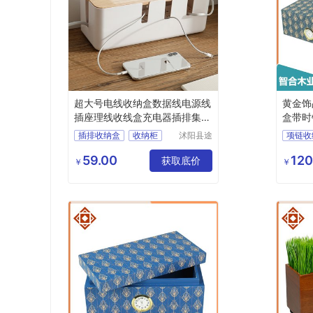
超大号电线收纳盒数据线电源线
黄金饰
插座理线收线盒充电器插排集线
盒带时
器盒
智合木
插排收纳盒
收纳柜
沭阳县途
项链收
知返亦电
数据线收纳盒
珠宝收
子商务有
59.00
120
电线收纳盒
装饰盒
获取底价
手机收
￥
￥
限公司
耳饰收