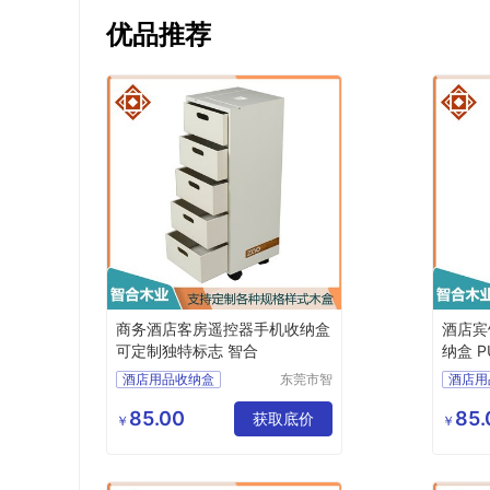
优品推荐
商务酒店客房遥控器手机收纳盒
酒店宾
可定制独特标志 智合
纳盒 
酒店用品收纳盒
东莞市智
酒店用
合木业有
酒店用品盒
酒店纸
限公司
85.00
85.
酒店纸巾盒
获取底价
酒店用
￥
￥
酒店洗漱用品收纳盒
酒店茶
酒店茶叶收纳盒
酒店洗