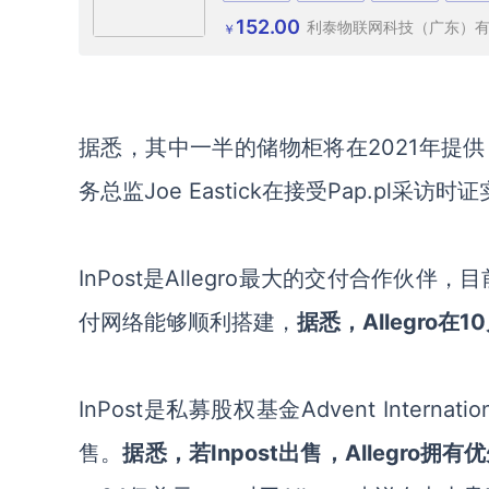
152.00
利泰物联网科技（广东）
￥
据悉，其中一半的储物柜将在
2021年提
务总监Joe Eastick在
接受
Pap.pl
采访时
证
InPost是
Allegro
最大的交付合作伙伴，目
付网络能够顺利搭建，
据悉，
Allegro在1
InPost是私募股权基金Advent Intern
售。
据悉，若
Inpost出售，Allegro拥