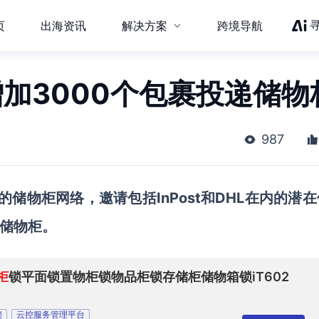
页
出海资讯
解决方案
跨境导航
将增加3000个包裹投递储物
987
的储物柜网络，邀请包括
InPost和DHL在内的潜
裹储物柜。
柜
锁平面锁置物柜锁物品柜锁存储柜储物箱锁iT602
锁
云控服务管理平台