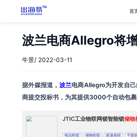
首
波兰电商Allegro
牛景/ 2022-03-11
据外媒报道，
波兰
电商
Allegro
为开发自己
商提交投标书，为其提供3000个自动包
JTIC工业物联网锁智能锁
储物
电信柜锁
储物柜锁
邮递箱锁
平面