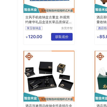
古风手机收纳盒古董盒 外观简
酒店茶
约奢华礼品盒送长辈品质保证
量收纳
智合木业
珠宝收纳盒
东莞市智
酒店纸
合木业有
手机收纳盒
酒店用
限公司
120.00
85.
耳饰收纳盒
获取底价
酒店茶
￥
￥
项链收纳盒
收纳盒
酒店洗
酒店用
酒店洗漱用品收纳盒托盘纸巾盒
酒店用