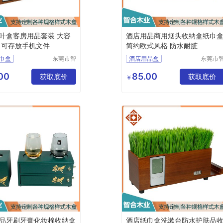
叶盒客房用品套装 大容
酒店用品商用烟头收纳盒纸巾
 可存放手机文件
简约欧式风格 防水耐脏
巾盒
东莞市智
酒店用品盒
东莞市
合木业有
合木业
品盒
酒店纸巾盒
限公司
限公司
00
85.00
叶收纳盒
获取底价
酒店洗漱用品收纳盒
获取底价
￥
漱用品收纳盒
酒店茶叶收纳盒
品收纳盒
酒店用品收纳盒
品牙刷牙膏化妆棉收纳盒
酒店纸巾盒洗漱台防水护肤品