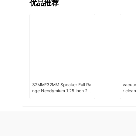
优品推荐
32MM*32MM Speaker Full Ra
vacuum
nge Neodymium 1.25 inch 2W
r clea
Mini Square speaker Aluminu
straine
m Pot Bottom Audio Speaker