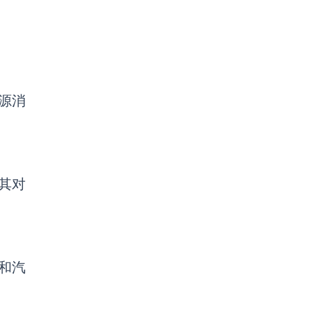
源消
其对
出和汽