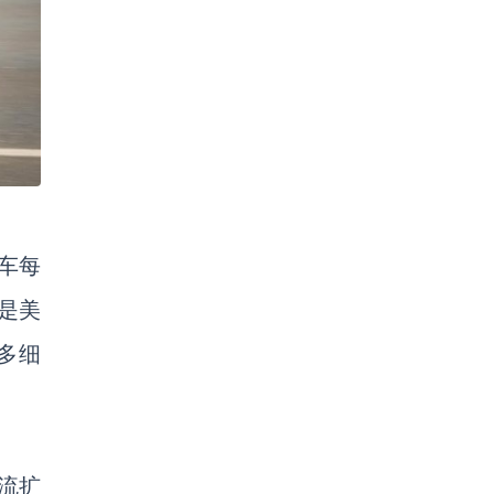
车每
是美
多细
流扩