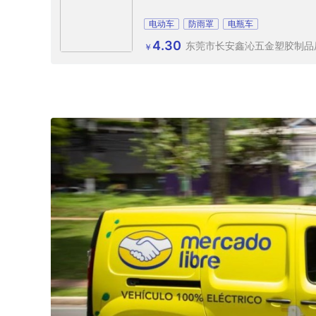
电动车
防雨罩
电瓶车
4.30
东莞市长安鑫沁五金塑胶制品
￥