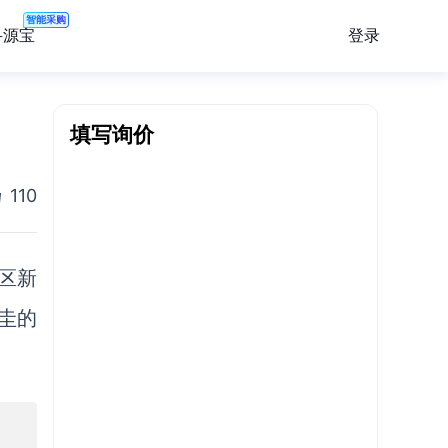
智能采购
登录
寻源宝
填写询价
110
区新
圭的