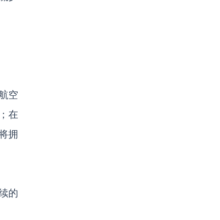
航空
；
在
西将拥
续的