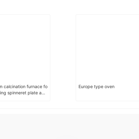
 calcination furnace fo
Europe type oven
ning spinneret plate and
r in plastic industry