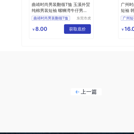
曲靖时尚男装翻领T恤 玉溪外贸
广州时
纯棉男装短袖 螺蛳湾牛仔男装
短袖 
长裤
曲靖时尚男装翻领T恤
东莞市虎
广州短
门转转服
玉溪外贸纯棉男装短袖
广州的
饰经营部
8.00
16.
螺蛳湾牛仔男装长裤
获取底价
广州时
￥
￥
螺蛳湾地摊男装短袖
昆明牛仔短裤拿货
上一篇