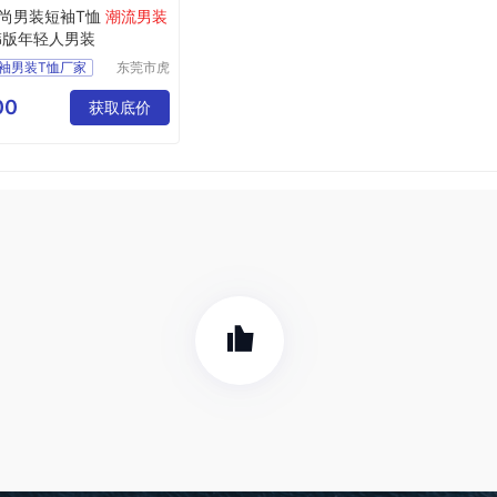
尚男装短袖T恤
潮流男装
韩版年轻人男装
袖男装T恤厂家
东莞市虎
门转转服
男装
饰经营部
00
尚男装厂家
获取底价