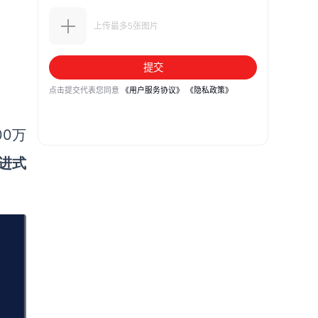
00万
渐进式