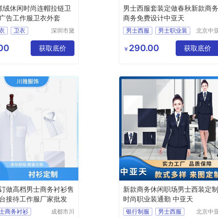
g抓绒休闲时尚连帽拉链卫
男士西服套装定做春秋新款商
广告工作服卫衣外套
商务免费设计中亚天
衣
卫衣
深圳市黛
男士西服
男士职业装
北京中
奈尔服饰
天商贸
衣
卫衣定制
定制职业装
男士工服
有限公司
限公司
00
290.00
衣
获取底价
行政西装
获取底价
￥
订做高档男士商务衬衫售
新款商务休闲职场男士西装定
台接待工作服厂家批发
时尚职业装通勤 中亚天
士商务衬衫
成都市川
银行制服
男士西服
北京中