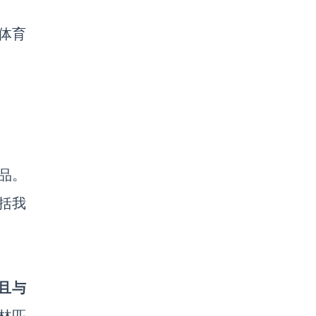
在体育
品。
括我
且
与