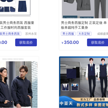
装男士商务西装 西服量
男士商务西服定制 正装定做 单
 工作服时尚西服套装
板单裁纯手工量身
装男士商务西装
苏州永至
男士西服
大衣定制
成都盛
诚服饰有
邦服饰
身定制
职业装定制
限公司
限公司
.00
350.00
时尚西服套装
获取底价
男士商务正装
获取底价
￥
销
现货定做