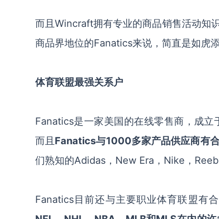
而且
Wincraft拥有专业的商品销售活
商品界地位的Fanatics来说，简直是如虎
体育联盟最强关系户
Fanatics是一家美国
的
在线零售商，
成立
而且
Fanatic
s与1000多家产品供应商
们熟知的
Adidas，New Era，Nike，Ree
Fanatic
s
目前还
与
主要职业体育联盟
有