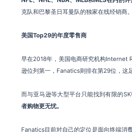
NFL、NHL、NBA、MLB和MLS在内
克队和巴黎圣日耳曼队的独家在线经销商
美国
Top29的年度零售商
早在
2018年，
美国电商研究机构
Intern
逊位列第一，Fanatics则排在第29位
，
这
而与亚马逊等大型平台只能找到
有限的
SK
者购物更无忧。
Fanatics
目前对
自己
的
定位
是
面向终端
消