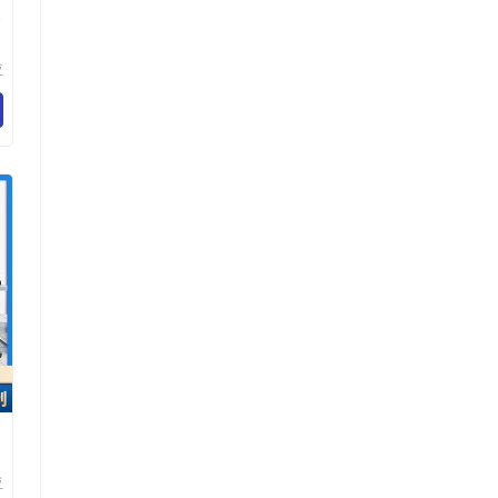
务
亚
有
制
亚