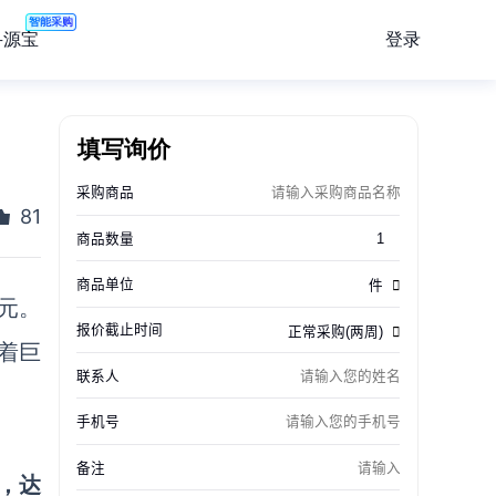
智能采购
登录
寻源宝
填写询价
81
元。
着巨
%，达