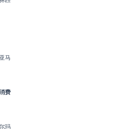
林匹
，亚马
消费
尔玛