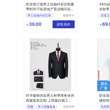
职业装订做男士短袖衬衫定制夏
480
季时尚干练房地产置业顾问实力
衣秋季
商家
男士短袖衬衫定制
成都市川
拉链卫
雅服饰有
高档商务衬衫
连帽卫
限公司
39.00
69.
女衬衣纯棉
获取底价
圆领卫
￥
￥
高档男士商务衬衫
定制商务衬衣
轩洋服饰供应男士秋季商务休闲
职业装
西服套装定制 上班族白领工作
楼部前
正装
西服
男士西服套装
东莞市轩
高档男