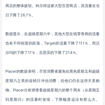
商店的整体疲软。科尔
得这
家大型百货商店，其流量
在当
日
下降了
26.7％。
数据显示，
在超级
星期六中，其他大型在线零售商的流量
也有不同程度的跌落
，
Target的流量下降了11.1％，而沃
尔玛的下降了17％，百思买的下降了21.4％。
Placer的
数据
表明，
尽管消费者避免在
黑色星期五和超级
星期六之类的
促销日冲动消费
，但他们仍在
这些天里
购
物。
Placer分析师查看超级星期六的整个周末（从星期五
到星期日）
的流量时发现，
下降幅度远没有那么大。