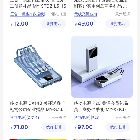
工创意礼品 MY-STDZ-L5-16
制客户实用创意商务礼品 MY
-DGRH-L5-01
三合一钥匙扣数据线
懂礼（厦
无线充钥匙扣
泉州经济
门）供应
技术开发
钥匙扣数据线
纪念品定制
客户实用
12.00
49.00
拨打电话
链有限公
拨打电话
区美誉商
￥
￥
懂礼员工创意礼品
创意商务礼品
MY
司
贸有限公
创意礼品
MY
STDZ
DGRH
L5
01
司
L5
16
移动电源 DX148 美泽送客户
移动电源 P26 美泽会员礼品
礼物公司企业赠品 MY-SZJL-
员工商务伴手礼 MY-XZKJ-L
L5-05
5-17
移动电源
DX148
泉州美泽
移动电源
P26
泉州美泽
贸易有限
贸易有限
送客户礼物
会员礼品员工
71.00
97.00
拨打电话
公司
拨打电话
公司
￥
￥
公司企业赠品
MY
商务伴手礼
MY
SZJL
L5
05
XZKJ
L5
17