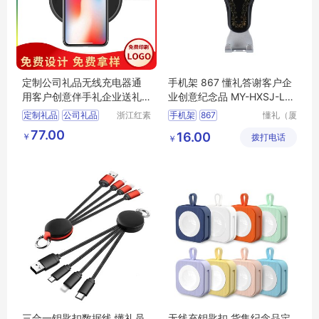
定制公司礼品无线充电器通
手机架 867 懂礼答谢客户企
用客户创意伴手礼企业送礼
业创意纪念品 MY-HXSJ-L5-
采购员工礼物
07
定制礼品
公司礼品
浙江红素
手机架
867
懂礼（厦
实业有限
门）供应
无线充电器
客户礼品
答谢客户企业
77.00
16.00
￥
公司
拨打电话
链有限公
￥
创意伴手礼
创意纪念品
MY
司
HXSJ
L5
07
三合一钥匙扣数据线 懂礼员
无线充钥匙扣 货集纪念品定