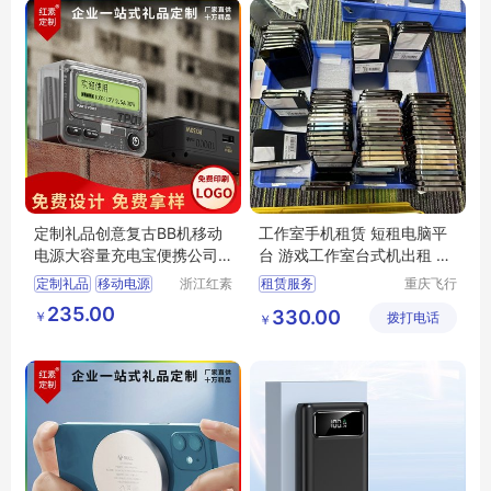
定制礼品创意复古BB机移动
工作室手机租赁 短租电脑平
电源大容量充电宝便携公司
台 游戏工作室台式机出租 免
客户礼品采购
押金租
定制礼品
移动电源
浙江红素
租赁服务
重庆飞行
实业有限
马科技有
充电宝
创意礼品
235.00
330.00
￥
公司
拨打电话
限公司
￥
礼品采购