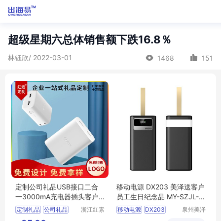
超级星期六总体销售额下跌16.8％
林钰欣/ 2022-03-01
1468
151
定制公司礼品USB接口二合
移动电源 DX203 美泽送客户
一3000mA充电器插头客户
员工生日纪念品 MY-SZJL-L
礼品礼品采购
5-02
定制礼品
公司礼品
浙江红素
移动电源
DX203
泉州美泽
实业有限
贸易有限
客户礼品
礼品采购
送客户员工