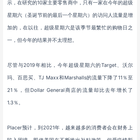
示，在研究的10家主要零售商中，只有一家在今年的超级
星期六（圣诞节前的最后一个星期六）
的访问人流量是增
加的
，
在以往，超级星期六
是该季节最繁忙的购物日之
一
，
但今年的结果并不太理想
。
尽管与
2019年相比，
今年
超级星期六的
Target
、
沃尔
玛
、
百思买
、
TJ Maxx和Marshalls的流量下降了11％至
21％，但Dollar General商店的流量却
比去年
增长了
1.3％。
Placer
预计，
到
2021年，越来越多的
消费者会
在财务上