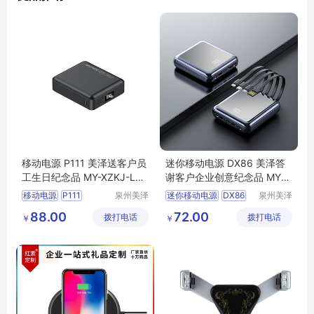
移动电源 P111 美泽送客户员
迷你移动电源 DX86 美泽答
工生日纪念品 MY-XZKJ-L5-
谢客户企业创意纪念品 MY-S
03
ZJL-L5-09
移动电源
P111
泉州美泽
迷你移动电源
DX86
泉州美泽
贸易有限
贸易有限
送客户员工
答谢客户企业
88.00
72.00
拨打电话
公司
拨打电话
公司
￥
￥
生日纪念品
MY
创意纪念品
MY
SZJL
XZKJ
L5
03
L5
09