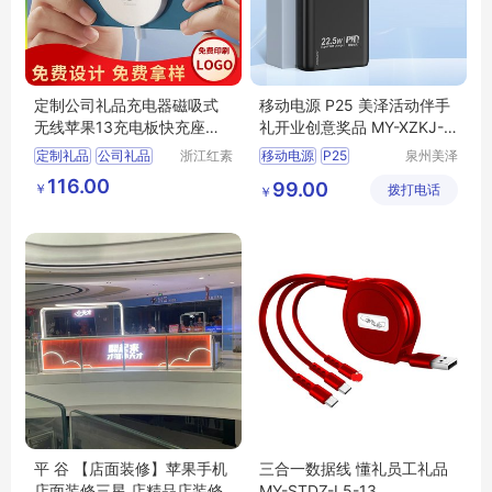
定制公司礼品充电器磁吸式
移动电源 P25 美泽活动伴手
无线苹果13充电板快充座企
礼开业创意奖品 MY-XZKJ-L
业送礼客户
5-16
定制礼品
公司礼品
浙江红素
移动电源
P25
泉州美泽
实业有限
贸易有限
充电器
企业送礼
活动伴手礼
116.00
99.00
￥
公司
拨打电话
公司
￥
客户礼品
开业创意奖品
MY
XZKJ
L5
16
平 谷 【店面装修】苹果手机
三合一数据线 懂礼员工礼品
店面装修三星 店精品店装修
MY-STDZ-L5-13