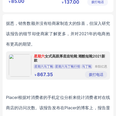
85.00
137.00
￥
公司
拨打电话
公司
￥
充电器
生日纪念品
MY
SZJL
L5
02
据悉，销售数额
并没有
给商家制造
大的惊喜，但深入研究
该报告的细节却使
商家了解更多
，
并对
2021年
的电商抱
有更高
的期望。
星期六
女式高跟厚底齿轮靴 潮酷短靴2021新
款
星期六马丁靴
星期六马丁靴行情
马丁靴
阜阳亿恩
仪器设备
齿轮鞋
齿轮鞋厂家直销
有限公司
867.35
拨打电话
￥
Placer根据对
消费者的手机定位
分析来统计
消费者对在线
商店
的访问次数。该报告发布在
Placer的博客上，报告显