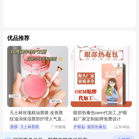
优品推荐
凡士林玫瑰精油唇膜 改善唇
眼部热庵包oem代加工_护眼
纹滋润保湿唇部护理人气直
贴厂家定制贴牌免费设计
播款
唇膜
凡士林唇膜
广州雅颂
护眼贴
眼部热庵包
山东坤福
化妆品制
堂健康管
玫瑰精油
玫瑰唇膜
热庵包代加工
6.90
5.00
拨打电话
造有限公
拨打电话
理咨询有
￥
￥
保湿滋润唇膜