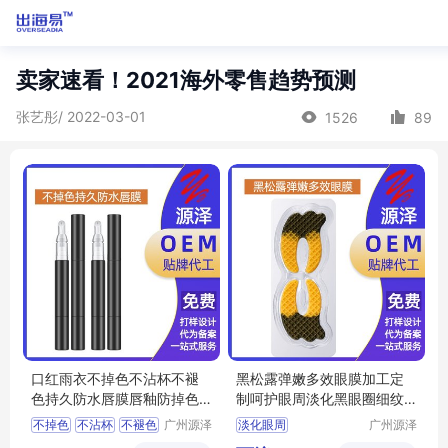
卖家速看！2021海外零售趋势预测
张艺彤/ 2022-03-01
1526
89
口红雨衣不掉色不沾杯不褪
黑松露弹嫩多效眼膜加工定
色持久防水唇膜唇釉防掉色O
制呵护眼周淡化黑眼圈细纹
EM定做
多效眼 膜oem
不掉色
不沾杯
不褪色
广州源泽
淡化眼周
广州源泽
药业有限
药业有限
持久防水