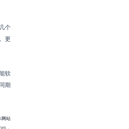
几个
。更
智能软
同期
本网站
om，