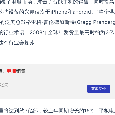
颠覆了电脑市场，冲击了智能手机的销售，同时提高
些设备的兴趣仅次于iPhone和android。“整个
美总裁格雷格·普伦德加斯特(Gregg Prenderga
的行业术语，2008年全球年发货量最高时约为3亿
到这个行业会复苏。
装、
电脑
销售
限公司
获取底价
货量将达到约3亿部，较上年同期增长约15%。平板