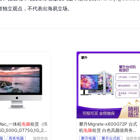
者独立观点，不代表出海易立场。
Mac_一体机
电脑
租赁（I5
攀升Migrate-x600G72P 台式
SD_500G_GT750_1G_21.
机
电脑
租赁 白色高颜值商务办
公
电脑
脑
商务电脑
深圳市信
攀升电脑
攀升台式机
深圳市