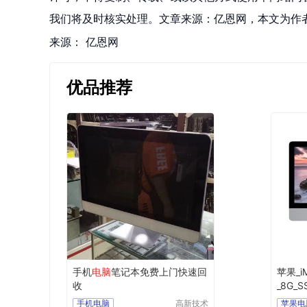
我们将及时核实处理。文章来源：亿恩网，本文为作
来源：
亿恩网
优品推荐
手机
电脑
笔记本免费上门快速回
苹果_i
收
_8G_S
5寸）
手机电脑
高新技术
苹果电