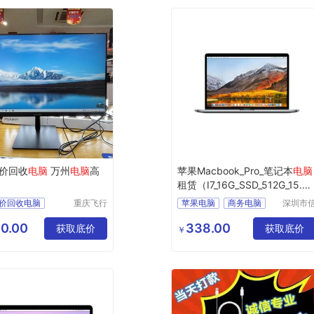
价回收
电脑
万州
电脑
高
苹果Macbook_Pro_笔记本
电脑
租赁（I7_16G_SSD_512G_15.4
寸_2K屏）
价回收电脑
重庆飞行
苹果电脑
商务电脑
深圳市
马科技有
安云信
商用电脑
办公电脑
限公司
技术有
0.00
338.00
获取底价
企业电脑
获取底价
￥
公司