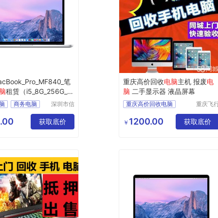
cBook_Pro_MF840_笔
重庆高价回收
电脑
主机 报废
电
脑
租赁（i5_8G_256G_1
脑
二手显示器 液晶屏幕
寸）
脑
商务电脑
深圳市信
重庆高价回收电脑
重庆飞
安云信息
马科技
脑
办公电脑
技术有限
限公司
.00
1200.00
脑
获取底价
获取底价
￥
公司