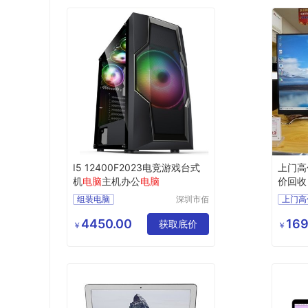
I5 12400F2023电竞游戏台式
上门高
机
电脑
主机办公
电脑
价回收
组装电脑
深圳市佰
上门高
特尚达科
组装电脑配置方案
技有限公
4450.00
169
电脑主机台式
获取底价
￥
￥
司
台式配置电脑
高性能办公电脑