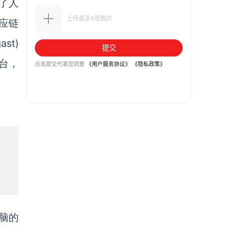
了人
供应链
st)
台，
电脑的