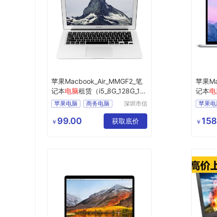
苹果Macbook_Air_MMGF2_笔
苹果Ma
记本
电脑
租赁（i5_8G_128G_13.
记本
电
3英寸）
3.3英
苹果电脑
商务电脑
深圳市信
苹果电
安云信息
商用电脑
办公电脑
商用电
技术有限
99.00
158
企业电脑
获取底价
企业电
￥
￥
公司