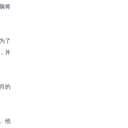
电脑将
为了
，并
月的
。他