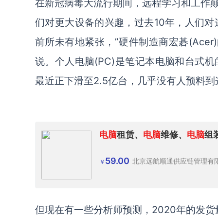
在新冠病毒大流行期间，远程学习和工作
们对更大设备的兴趣，过去
10年，人们对这
前所未有地紧张，”硬件制造商宏碁(Acer)的泛
说。个人电脑(PC)是笔记本电脑和台式机
最近正下滑至2.5亿台，几乎没有人预料
电脑
租赁、
电脑
维修、
电脑
组
59.00
北京远航顺通供应链管理有
￥
但现在有一些分析师预测，
2020年的发