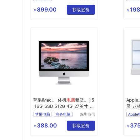
产业开发
商用电
区良驹电
899.00
198
获取底价
企业电
￥
￥
子经营部
苹果iMac_一体机
电脑
租赁_（I5
Apple
_16G_SSD_512G_4G_27英寸_5
屏_八核
K屏）
脑
主机
苹果电脑
商务电脑
深圳市信
Appl
安云信息
商用电脑
办公电脑
商用电
技术有限
388.00
375
企业电脑
获取底价
苹果一
￥
￥
公司