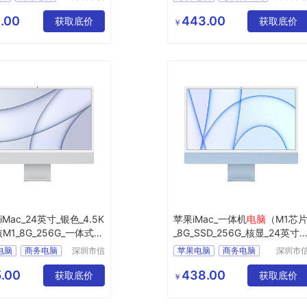
安云信息
安云信
脑
办公电脑
台式机电脑
电脑租赁
技术有限
技术有
.00
443.00
脑
获取底价
租电脑
获取底价
￥
公司
公司
_iMac_24英寸_银色_4.5K
苹果iMac_一体机
电脑
（M1芯
M1_8G_256G_一体式
电
_8G_SSD_256G_核显_24英寸_
4.5K屏）
e电脑
商务电脑
深圳市信
苹果电脑
商务电脑
深圳市
安云信息
安云信
脑
办公电脑
商用电脑
办公电脑
技术有限
技术有
.00
438.00
体机
获取底价
企业电脑
获取底价
￥
公司
公司