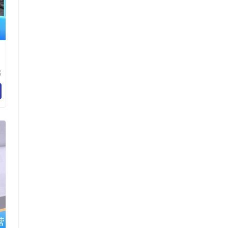
瑞
品
司