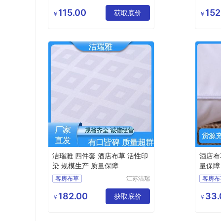
雅纺织品
酒店床上用品
宾馆床
有限公司
115.00
152
酒店布草
医院布草
获取底价
客房布
￥
￥
医院床上用品
客房床
宾馆布
洁瑞雅 四件套 酒店布草 活性印
酒店布
染 规模生产 质量保障
量保障
客房布草
江苏洁瑞
客房布
雅纺织品
酒店床上用品
酒店床
有限公司
182.00
33.
宾馆床上用品
获取底价
酒店布
￥
￥
民宿床上用品
酒店布草