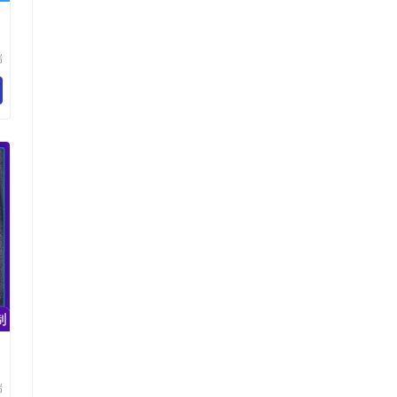
瑞
品
司
瑞