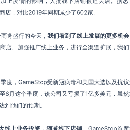
再加上疫情的影响，大批线下店铺被迫关店。据悉
家商店，
对
比
2019年同期减少了602家。
子商务盛行的今天，
我们看到了线上发展的更多机会
商店、加强推广线上业务，进行全渠道扩展，我们
个季度，
GameStop受
新冠病毒
和
美国大选以及
抗议
至
8月这个
季度，该公司又亏损了
1亿多美元
，
虽然
达到他们的预期
。
大线上业务投资，缩减线下店铺。
GameStop
首席