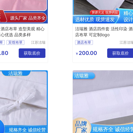
 酒店布草 造型美观 精心
洁瑞雅 酒店四件套 活性印染 酒
匠心优选 品类多样
店布草 可定制logo
草
宾馆布草
江苏洁瑞
酒店布草
江苏洁
雅纺织品
雅纺织
上用品
民宿床上用品
有限公司
有限公
.80
200.00
上用品
获取底价
酒店床上用品
获取底价
￥
草
宾馆床上用品
民宿布草