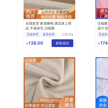
全国发货 家居睡袍 酒店床上用
洁瑞雅
品 不易掉毛 洁瑞雅
设计 
宾馆布草
客房布草
江苏洁瑞
民宿布
雅纺织品
酒店布草
酒店睡袍
宾馆床
有限公司
138.00
174
酒店床上用品
获取底价
酒店床
￥
￥
客房布