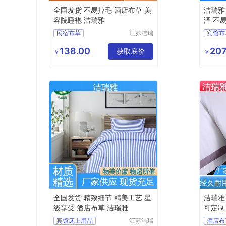
全国发货 不易掉毛 酒店布草 美
洁瑞雅
容院睡袍 洁瑞雅
泽 不
民宿布草
江苏洁瑞
宾馆布
雅纺织品
酒店床上用品
客房床
有限公司
138.00
207
客房布草
酒店睡袍
获取底价
民宿布
￥
￥
宾馆睡袍
酒店床
全国发货 精致细节 精美工艺 星
洁瑞雅
级享受 酒店布草 洁瑞雅
可定制
宾馆床上用品
江苏洁瑞
酒店布