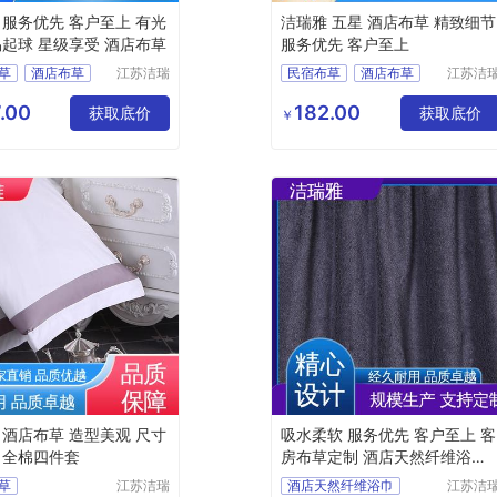
 服务优先 客户至上 有光
洁瑞雅 五星 酒店布草 精致细节
易起球 星级享受 酒店布草
服务优先 客户至上
草
酒店布草
江苏洁瑞
民宿布草
酒店布草
江苏洁
雅纺织品
雅纺织
上用品
客房床上用品
有限公司
有限公
.00
182.00
草
获取底价
客房布草
获取底价
￥
上用品
酒店床上用品
 酒店布草 造型美观 尺寸
吸水柔软 服务优先 客户至上 客
 全棉四件套
房布草定制 酒店天然纤维浴巾
洁瑞雅
草
江苏洁瑞
酒店天然纤维浴巾
江苏洁