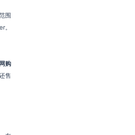
范围
er。
网购
时还售