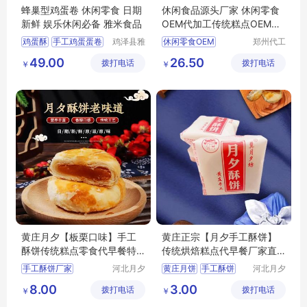
蜂巢型鸡蛋卷 休闲零食 日期
休闲食品源头厂家 休闲零食
新鲜 娱乐休闲必备 雅米食品
OEM代加工传统糕点OEM贴
牌代工
鸡蛋酥
手工鸡蛋蛋卷
鸡泽县雅
休闲零食OEM
郑州代工
米商贸有
帮网络科
传统老式鸡蛋卷
糕点代工
糕点贴牌
49.00
26.50
拨打电话
限公司
拨打电话
技有限公
￥
￥
传统鸡蛋卷
鸡蛋卷
传统糕点厂家
司
休闲食品定制
黄庄月夕【板栗口味】手工
黄庄正宗【月夕手工酥饼】
酥饼传统糕点零食代早餐特
传统烘焙糕点代早餐厂家直
产
发独立包装
手工酥饼厂家
河北月夕
黄庄月饼
手工酥饼
河北月夕
食品有限
食品有限
黄庄月夕工厂
传统糕点
厂家直销
8.00
3.00
拨打电话
公司
拨打电话
公司
￥
￥
传统零食批发
正宗手工糕点
手工月饼酥饼生产加工