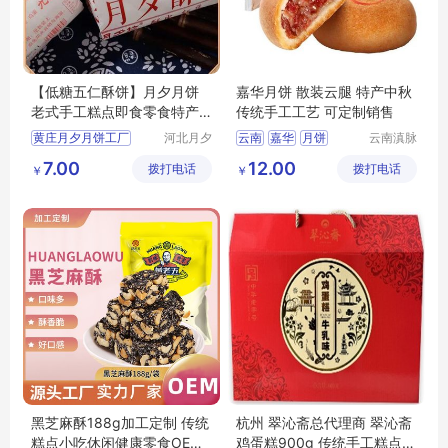
【低糖五仁酥饼】月夕月饼
嘉华月饼 散装云腿 特产中秋
老式手工糕点即食零食特产
传统手工工艺 可定制销售
中秋礼盒团购
黄庄月夕月饼工厂
河北月夕
云南
嘉华
月饼
云南滇脉
食品有限
食品有限
老式手工糕点厂家批发直销
散装云腿
7.00
12.00
拨打电话
公司
拨打电话
公司
￥
￥
即食零食烘焙零食批发
特产中秋礼盒团购
手工月饼工厂直销批发零售
黑芝麻酥188g加工定制 传统
杭州 翠沁斋总代理商 翠沁斋
糕点小吃休闲健康零食OEM
鸡蛋糕900g 传统手工糕点休