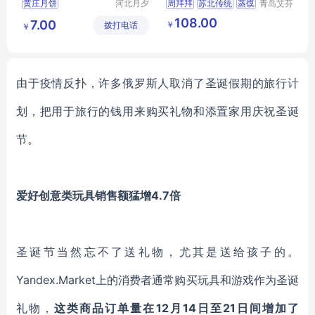
黄庄月饼
河北月夕
周拜拜
苏北传统
蒸馍
青岛艾芬
食品有限
特工贸有
手工酥饼厂家
立体醒狮
108.00
7.00
￥
拨打电话
公司
限公司
￥
传统糕点批发
厂家直销
正宗藁城特产
由于疫情反扑，许多俄罗斯人取消了圣诞假期的旅行计
划，把用于旅行的钱用来购买礼物和添置家用庆祝圣诞
节。
爱好创意类玩具销售额猛增4.7倍
圣诞节当然忘不了送礼物，尤其是送给孩子的。
Yandex.Market上的消费者通常购买玩具和游戏作为圣诞
礼物，
这类商品订单量在12月14日至21日间增加了