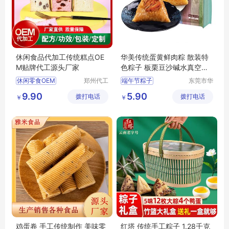
休闲食品代加工传统糕点OE
华美传统蛋黄鲜肉粽 散装特
M贴牌代工源头厂家
色粽子 板栗豆沙碱水真空端
午节团购价优
休闲零食OEM
郑州代工
端午节粽子
东莞市华
帮网络科
美食品有
糕点代工
糕点贴牌
华美粽子团购批发
9.90
5.90
拨打电话
技有限公
拨打电话
限公司
￥
￥
传统糕点厂家
司
休闲食品定制
鸡蛋卷 手工传统制作 美味零
红塔 传统手工粽子 1.28千克