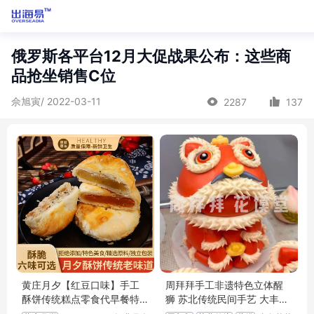
俄罗斯各平台12月大促战果公布：这些商
品抢坐销售C位
佘旭寅/ 2022-03-11
2287
137
黄庄月夕【红豆口味】手工
周拜拜手工非遗特色立体醒
酥饼传统糕点零食代早餐特
狮 苏北传统民间手艺 大丰蒸
产
馍 馒头花馍900g