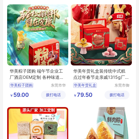
烘焙零食
华美粽子团购 端午节企业工
华美年货礼盒装传统中式糕
厂酒店OEM定制 各种味道各
点过年春节走亲戚1315g厂价
种包装任选
批发团购
华美粽子团购
东莞市华
华美年货礼盒
东莞市御
美食品有
品香食品
华美传统中式糕点
59.00
79.50
拨打电话
限公司
拨打电话
有限公司
￥
￥
华美年货
华美糕点