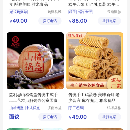
食 酥脆美味 雅米食品
端午印象 组合礼盒装 端午送
礼
老式鸡蛋卷
鸡泽县雅
粽子
端午食品
云南滇脉
米商贸有
食品有限
传统老式鸡蛋卷
49.00
88.00
拨打电话
限公司
拨打电话
公司
￥
￥
鸡蛋卷
传统鸡蛋卷
手工卷酥
益利思山楂锅盔传统中式手
传统手工鸡蛋卷 美味新鲜 老
工工艺糕点解馋办公室零食
少皆宜 库存充足 雅米食品
山楂锅盔
中式糕点
济南市益
手工卷酥
鸡泽县雅
康食品厂
米商贸有
办公室零售
手工鸡蛋蛋卷
面议
49.00
拨打电话
有限公司
拨打电话
限公司
￥
传统鸡蛋卷
老式鸡蛋卷
鸡蛋卷