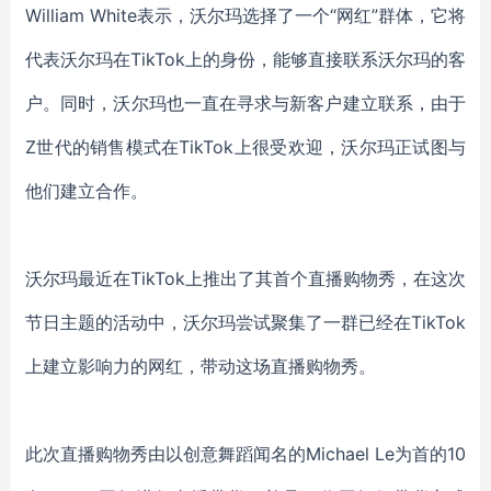
William White表示，
沃尔玛
选择了一个
“
网红
”
群体，它将
代表
沃尔玛在
TikTok上
的身份，能够直接联系沃尔玛的
客
户
。
同时
，
沃尔玛
也一直在寻求与新客户建立联系
，
由于
Z世代
的销售模式
在
TikTok上很受欢迎，
沃尔玛正试图与
他们建立合作。
沃尔玛最近在
TikTok上推出了其首个
直播
购物
秀
，
在
这次
节日主题的活动
中
，
沃尔玛尝试
聚集了一群已经
在
TikTok
上建立
影响力的
网红
，
带动这场直播购物秀。
此次直播购物秀由以创意舞蹈闻名的
Michael Le为首的10