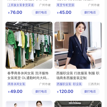
广州服装市场
风
上班族女装拿货渠道
广州市健
尾货专柜货源
广州市健
凡服饰有
凡服饰有
女装个性化的时尚风格
摩登时尚潮牌女装
76.00
45.00
拨打电话
限公司
拨打电话
限公司
￥
￥
广州服装市场
商务通勤职场女装
品牌女装尾货
女装
春季商务休闲女装 浩洋服饰
西服职业装 行政服装 制服 职
女装尾货 OL通勤时尚大码女
场商务西服套装定制
装货源供应
商务休闲女装
广州市健
西服职业装
职业装
江西亮剑
凡服饰有
服饰有限
浩洋服饰
大码女装
西服
行政服装
制服
49.00
120.00
拨打电话
限公司
拨打电话
公司
￥
￥