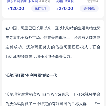
西服套装
西服
职业装
江西亮剑
高端行政西服
北京中亚
服饰有限
天商贸有
行政服装
服装定制
行政商务女士职业套装
120.00
270.00
拨打电话
公司
拨打电话
限公司
￥
￥
商务女士职业套装
职业装正装
西服定做厂家
在中国，阿里巴巴长期以来一直以其
独特
的生活购物优势
主导着电子商务
市场
。但在美国市场上，还没有人能复制
这种成功。沃尔玛
正努力的借鉴阿里巴巴模式，联合
TikTok
视频媒体
，
增强其电子商务实力。
沃尔玛盯紧
“有利可图”的Z一代
沃尔玛首席营销官
William White表示
，
TikTok视频平台
为沃尔玛
提供了
一个特定的有利可图的目标人群
——Z一