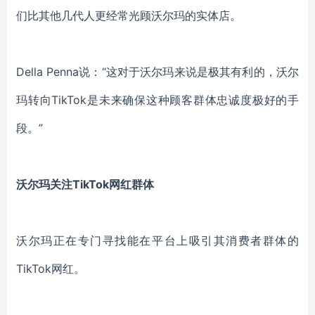
们比其他几代人更经常光顾沃尔玛的实体店。
Della
Penna
说：
“这对于沃尔玛来说是极其有利的，
沃尔
玛转向
TikTok是未来确保这种
顾客群体
忠诚度极好
的
手
段。
”
沃尔玛关注
TikTok
网红群体
沃尔玛
正在
专门寻找能在平台上吸引其消费者群体的
TikTok网红。