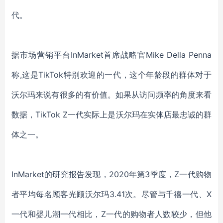
代。
据市场营销平台
InMarke
t首席战略官Mike Della Penna
称
,这是TikTok特别欢迎的一代
，
这个
年龄段
的群体对于
沃尔玛
来说有
很多
的
有价值。如果从访问频率的角度来看
数据，
TikTok
Z
一代实际上是沃尔玛在实体店最忠诚的
群
体
之一
。
InMarket
的研究报告
发现，
2020年第
3
季度，
Z一代购物
者平均每名顾客光顾沃尔玛3.41次。尽管与千禧一代、X
一代和婴儿潮一代相比，Z一代的购物者人数较少，但他