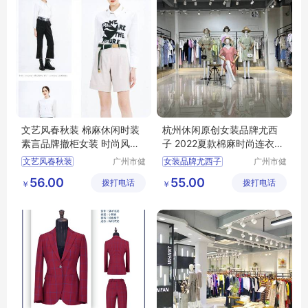
文艺风春秋装 棉麻休闲时装
杭州休闲原创女装品牌尤西
素言品牌撤柜女装 时尚风衣
子 2022夏款棉麻时尚连衣裙
连衣裙走份
广州尾货库存
文艺风春秋装
广州市健
女装品牌尤西子
广州市健
凡服饰有
凡服饰有
棉麻休闲时装
夏款棉麻时尚连衣裙
56.00
55.00
拨打电话
限公司
拨打电话
限公司
￥
￥
素言品牌撤柜女装
杭州休闲原创
时尚风衣
连衣裙