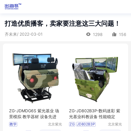
打造优质播客，卖家要注意这三大问题！
齐未来/ 2022-03-01
1298
156
ZG-JDMDG6S 紫光基业 场
ZG-JD802B3P-数码迷彩 紫
景模拟 教学器材 设备先进
光基业科教设备 性能稳定
教学
北京紫光
ZG
JD802B3P
北京紫光
基业科教
基业科教
数码迷彩