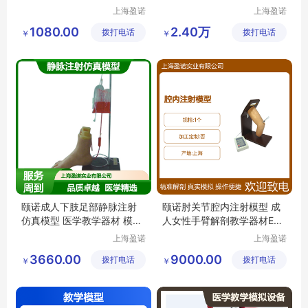
行必备
学器材
上海盈诺
上海盈诺
实业有限
实业有限
1080.00
2.40万
拨打电话
公司
拨打电话
公司
￥
￥
颐诺成人下肢足部静脉注射
颐诺肘关节腔内注射模型 成
仿真模型 医学教学器材 模拟
人女性手臂解剖教学器材EN/
操作训练
CK20134
上海盈诺
上海盈诺
实业有限
实业有限
3660.00
9000.00
拨打电话
公司
拨打电话
公司
￥
￥