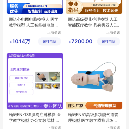
颐诺心电图电脑模拟人 医学
颐诺高级婴儿护理模型 人工
教学模型 人工智能微电脑控
智能医疗教学 具身机器人EN
制器材
-130
上海盈诺
上海盈诺
实业有限
实业有限
10.14万
7200.00
拨打电话
公司
拨打电话
公司
￥
￥
颐诺EN-13S肌肉注射模块 医
颐诺EN51高级多功能气道管
学教学模型 办公文教器材 人
理模型 医学教学模拟训练器
工智能医疗
材
上海盈诺
上海盈诺