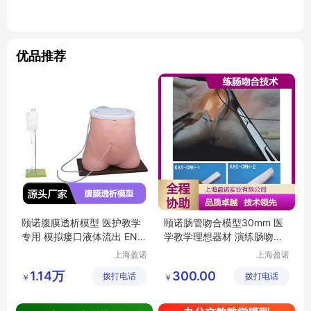
优品推荐
颐诺腹膜透析模型 医护教学
颐诺肠管吻合模型30mm 医
专用 模拟瘘口液体流出 EN-
学教学理想器材 演练肠吻合
H3348
技术
上海盈诺
上海盈诺
实业有限
实业有限
1.14万
300.00
拨打电话
公司
拨打电话
公司
￥
￥