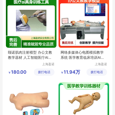
颐诺肌肉注射模型 办公文教
网络多媒体心电图模拟教学
教学器材 人工智能医疗AI具
系统 医学教育临床培训AI辅
身训练工具
助器材
上海盈诺
上海盈诺
实业有限
实业有限
180.00
11.94万
拨打电话
公司
拨打电话
公司
￥
￥