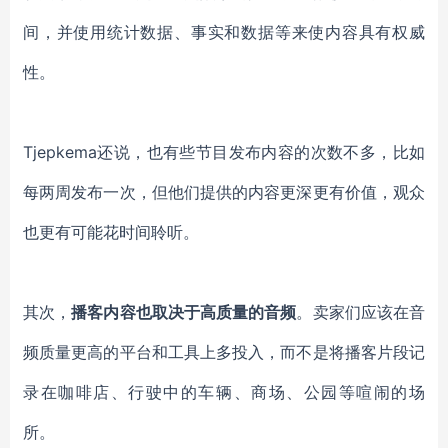
间，并使用统计数据
、
事实和数据
等
来使内容具有权威
性。
Tjepkema
还
说
，
也有
些节目发布内容
的次数不多
，
比如
每两周发布一次，但
他
们提供的内容更深
更有价值
，观众
也
更有可能花时间聆听。
其次，
播客内容也取决于高质量的音频
。
卖家们
应该
在
音
频质量
更高
的平台和工具
上多投入，而不是
将播客片段记
录在咖啡店
、
行驶中的车辆
、
商场
、
公园等
喧闹的场
所
。