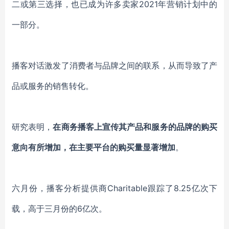
二或第三选择，
也
已成为许多
卖家
2021年
营销计划
中
的
一部分。
播客对话激发了消费者
与品牌
之间的联系，从而导致了产
品或服务的销售转化。
研究表明，
在
商务播客
上
宣传其产品和服务的品牌的购买
意向有所增加，
在
主要平台的购买量
显著
增加
。
六月份
，播客分析提供商
Charitable跟踪了8.25亿次下
载，高于
三
月份的
6亿次。