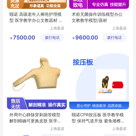
颐诺 高级老年人褥疮护理模
术前无菌操作训练模型办公
型 医学教学办公文教器材 压
文教教学模型/器材
疮护理练习
上海盈诺
上海盈诺
实业有限
实业有限
7500.00
9600.00
拨打电话
公司
拨打电话
公司
￥
￥
外周中心静脉穿刺插管模型
颐诺CPR按压板 医学教学模
解剖精确可更换皮肤 医学教
型 保持气道开放 避免颈椎伤
学器材
害
上海盈诺
上海盈诺
实业有限
实业有限