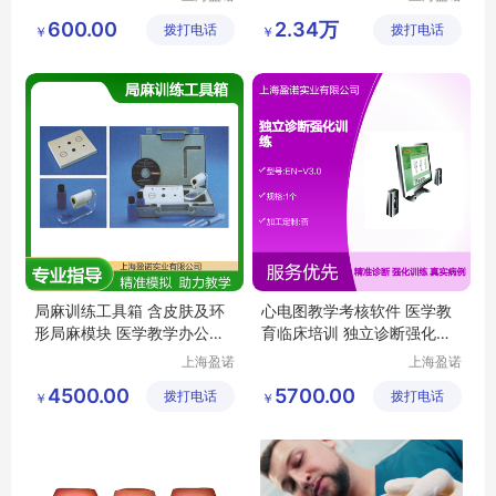
实业有限
实业有限
600.00
2.34万
拨打电话
公司
拨打电话
公司
￥
￥
局麻训练工具箱 含皮肤及环
心电图教学考核软件 医学教
形局麻模块 医学教学办公文
育临床培训 独立诊断强化训
教模型
练
上海盈诺
上海盈诺
实业有限
实业有限
4500.00
5700.00
拨打电话
公司
拨打电话
公司
￥
￥