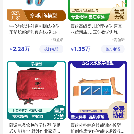
中心静脉注射穿刺训练模型
颐诺高级婴儿护理模型 逼真
颈部股部解剖真实模拟 办公
八磅新生儿 医学教学训练器
文教教学器材
材
上海盈诺
上海盈诺
实业有限
实业有限
2.28万
1.35万
拨打电话
公司
拨打电话
公司
￥
￥
颐诺急救软包教学模型 便携
颐诺外科综合技能训练模型
式功能齐全 野外作业家庭旅
解剖临床专科智能多场景教