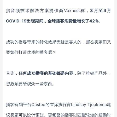
据音频技术解决方案提供商
Voxnest称，
3月至4月
COVID
-19
出现期间，全球播客消费量增长了
42％
。
成功的播客带来的转化效果无疑是喜人的，那么卖家们又
要如何打造优质的播客呢？
首先，
任何成功播客的
基础
都是内容
，
除了推销产品外，
您必须要给观众一些东西。
播客营销平台
Casted的首席执行官Lindsay Tjepkema
建
议卖家可以设计
更短
、
更频繁的播客以匹配较短的通勤时