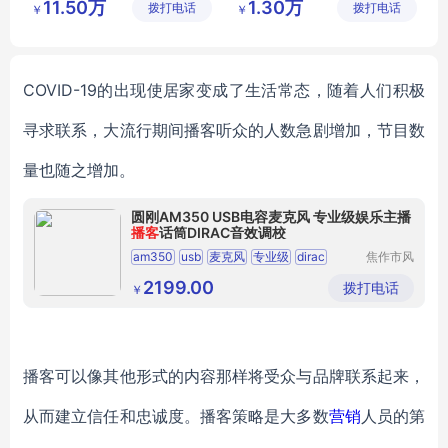
11.50万
1.30万
拨打电话
设备制造
拨打电话
设备制造
￥
￥
有限公司
有限公司
COVID
-19
的出现
使
居家
变成了生活常态
，随着人们积极
寻求联系，大流行
期间播客
听众的人数急剧增加
，
节目数
量也随之增加
。
圆刚AM350 USB电容麦克风 专业级娱乐主播
播客
话筒DIRAC音效调校
am350
usb
麦克风
专业级
dirac
焦作市风
清扬贸易
有限公司
2199.00
拨打电话
￥
播客可以像其他形式的内容那样将受众与品牌联系起来，
从而建立信任和忠诚度。播客策略是
大多数
营销
人员的第