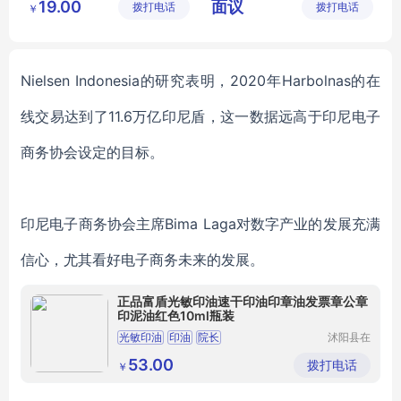
19.00
面议
拨打电话
公司
拨打电话
公司
￥
Nielsen Indonesia的研究表明
，
2020年Harbolnas的在
线交易达到了11.6万亿印尼盾，这一数据远高于印尼电子
商务协会设定的目标。
印尼电子商务协会主席
Bima Laga
对数字产业的发展充满
信心，尤其看好电子商务未来的发展。
正品富盾光敏印油速干印油印章油发票章公章
印泥油红色10ml瓶装
光敏印油
印油
院长
沭阳县在
线上亦电
子商务有
53.00
拨打电话
￥
限公司