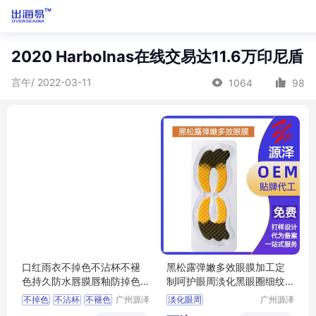
2020 Harbolnas在线交易达11.6万印尼盾
言午/ 2022-03-11
1064
98
口红雨衣不掉色不沾杯不褪
黑松露弹嫩多效眼膜加工定
色持久防水唇膜唇釉防掉色O
制呵护眼周淡化黑眼圈细纹
EM定做
多效眼 膜oem
不掉色
不沾杯
不褪色
广州源泽
淡化眼周
广州源泽
药业有限
药业有限
持久防水