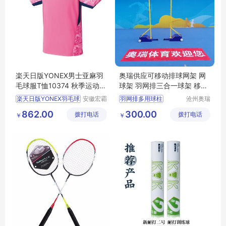
楽天日版YONEX男士亚麻羽
奥瑞供应可移动排球网架 网
毛球服T恤10374 秋季运动球
球架 羽网排三合一球架 移动
衣现货
羽毛球柱
楽天日版YONEX羽毛球
安徽宏霸
羽网排多用球柱
沧州奥瑞
机械设备
体育器材
羽毛球柱
排球柱
862.00
300.00
拨打电话
有限公司
拨打电话
制造有限
￥
￥
气排球中
公司
便携羽毛球柱