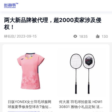
两大新品牌被代理，超2000卖家涉及侵
权！
林钰欣/ 2023-09-15
1835
130
日版YONEX女士羽毛球服网
何大屋 羽毛球拍套装 HDW1
球服夏季修身型球衣T恤短袖
30801 雅物小礼品定制 送客
20564
户礼品 MY-ACJJ-（T）-145