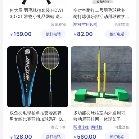
何大屋 羽毛球拍套装 HDW1
空对空耐打二号羽毛球秋冬
30701 雅物小礼品网站 送长
耐打球俱乐部活动用球教学
辈健身礼物 MY-ACJJ-（T）
训练用球
泉州雅物
空对空羽毛球
合肥市嘉
-144
贸易有限
合盛瑞体
俱乐部羽毛球
159.00
82.00
拨打电话
公司
拨打电话
育用品有
￥
￥
训练羽毛球
限公司
羽毛球批发
双鱼羽毛球拍单拍套餐高弹
多功能羽球柱室内外通用可
男女练比赛羽拍加球系列 QT
移动局羽排网一体球架子
1601 加球
泰安市泰
羽毛球柱
网球柱
河北达创
山区安美
体育器材
排球柱
ABS羽毛球柱
128.00
560.00
拨打电话
瑞特健身
拨打电话
有限公司
￥
￥
铸铁羽毛球柱