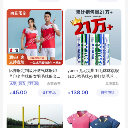
器材有限
公司
比赛服定制吸汗透气球服印
yonex尤尼克斯羽毛球球旗舰
号印名字球服女羽毛球服套
as05鸭毛球yy耐打鹅毛球AS
装女款
9球
比赛
球衣
羽毛球
东莞市亮
阜阳菲勒
彩服饰有
科技有限
短袖
透气吸汗
45.00
138.00
拨打电话
限公司
拨打电话
公司
￥
￥