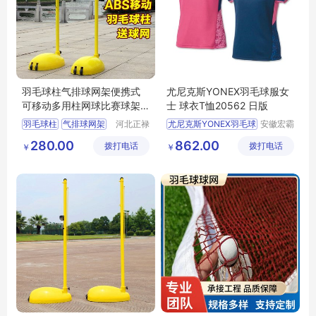
羽毛球柱气排球网架便携式
尤尼克斯YONEX羽毛球服女
可移动多用柱网球比赛球架
士 球衣T恤20562 日版
正禄
羽毛球柱
气排球网架
河北正禄
尤尼克斯YONEX羽毛球
安徽宏霸
教学设备
机械设备
便携式羽毛球柱
280.00
862.00
拨打电话
制造有限
拨打电话
有限公司
￥
￥
可移动网球柱
公司
比赛球架