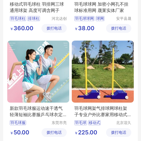
移动式羽毛球柱 羽排网三球
羽毛球球网 加密小网孔不挂
通用球架 高度可调含网子
球标准用网 晟莱实体厂家
羽毛球柱
排球柱
河北达创
羽毛球球网
球网
安平县晟
体育器材
莱丝网制
网球柱
360.00
38.00
拨打电话
有限公司
拨打电话
造有限公
￥
￥
移动式羽毛球柱
司
可移动羽毛球柱
新款羽毛球服运动速干透气
羽毛球网架气排球网球柱架
轻薄短袖比赛服乒乓球衣定
子专业户外比赛家用移动式
制印字
标准便携沙滩
羽毛球服
东莞市亮
羽毛球
移动式
北京谊久
彩服饰有
科技有限
速干羽毛球服
50.00
225.00
拨打电话
限公司
拨打电话
公司
￥
￥
透气羽毛球服
轻薄羽毛球服