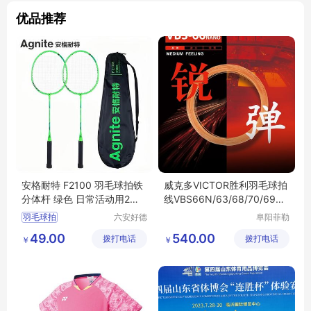
优品推荐
安格耐特 F2100 羽毛球拍铁
威克多VICTOR胜利羽毛球拍
分体杆 绿色 日常活动用2支/
线VBS66N/63/68/70/69N
副
大盘线200米
羽毛球拍
六安好德
阜阳菲勒
商贸有限
科技有限
49.00
540.00
拨打电话
公司
拨打电话
公司
￥
￥