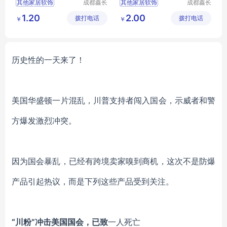
其他家居软饰
成都鑫长
其他家居软饰
成都鑫长
视装饰材
视装饰材
1.20
2.00
拨打电话
料有限公
拨打电话
料有限公
￥
￥
司
司
历史性的一天来了！
美国华盛顿一片混乱，川普支持者闯入国会，示威者和警
方爆发激烈冲突。
因为国会暴乱，已经有跨境卖家嗅到商机，这次不是防爆
产品引起热议，而是下列这些产品受到关注。
“川粉”冲击美国国会，已致
一人死亡