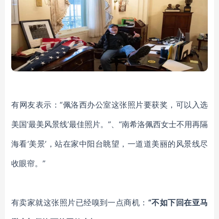
有网友表示：
“佩洛西办公室这张照片要获奖，可以入选
美国‘最美风景线’最佳照片。”、“
南希洛佩西女士不用再隔
海看
‘
美景
’
，站在家中阳台眺望，一道道美丽的风景线尽
收眼帘。
”
有卖家就这张照片已经嗅到一点商机：
“不如下回在亚马