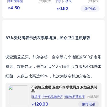
羊奶搅拌器
郑州航空
diy
不锈钢
深圳市乐
港区芙乐
众文化科
4.50
0.62
￥
鑫日用百
拨打电话
技有限公
￥
货店
司
87%受访者表示洗衣频率增加，民众卫生意识增强
调查涵盖孟买、加尔各答、金奈等几个地区的
500多名消
费者，数据显示，
来自孟买的人们最担心
衣服从
外部携带
细菌
，
人数占比高达
89％，其次
为
钦奈和加尔各答。
不锈钢卫生桶 卫生环保 学校厨房 东恒金属制
品
保温桶
户外保温烧烤炉
节能单层蒸煮桶
临沂东恒
金属制品
有限公司
120.00
拨打电话
￥