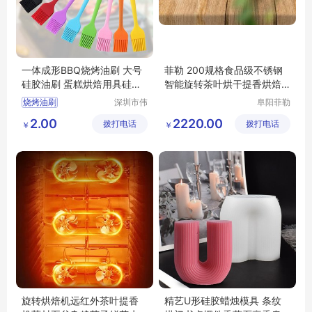
一体成形BBQ烧烤油刷 大号
菲勒 200规格食品级不锈钢
硅胶油刷 蛋糕烘焙用具硅胶
智能旋转茶叶烘干提香烘焙
刷子可定制
干燥机
烧烤油刷
深圳市伟
阜阳菲勒
业达科技
科技有限
大号硅胶油刷
2.00
2220.00
拨打电话
有限公司
拨打电话
公司
￥
￥
蛋糕烘焙用具
硅胶刷子
硅胶模具厂家
旋转烘焙机远红外茶叶提香
精艺U形硅胶蜡烛模具 条纹