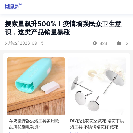
搜索量飙升500%！疫情增强民众卫生意
识，这类产品销量暴涨
朱静杰/ 2023-09-15
823
12
羊奶搅拌器烘焙工具家用款
DIY奶油花花朵裱花 裱花丁烘
品牌优选电动搅拌
焙工具 不锈钢裱花钉 裱花针
裱花托