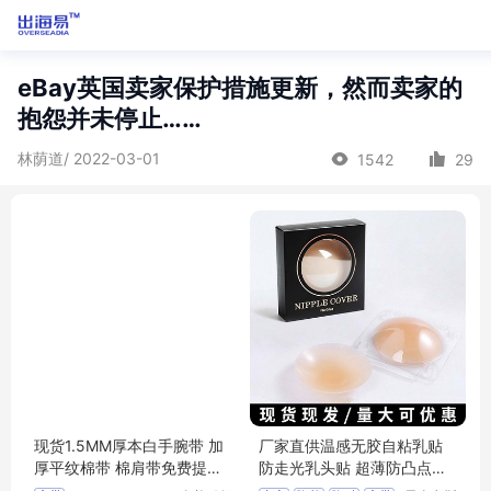
eBay英国卖家保护措施更新，然而卖家的
抱怨并未停止……
林荫道/ 2022-03-01
1542
29
现货1.5MM厚本白手腕带 加
厂家直供温感无胶自粘乳贴
厚平纹棉带 棉肩带免费提供
防走光乳头贴 超薄防凸点硅
样品
胶固态胸贴