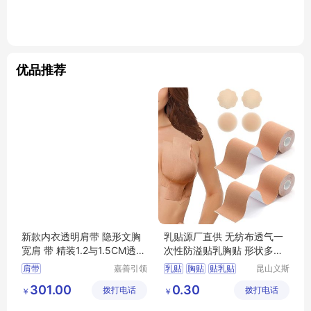
优品推荐
新款内衣透明肩带 隐形文胸
乳贴源厂直供 无纺布透气一
宽肩 带 精装1.2与1.5CM透明
次性防溢贴乳胸贴 形状多样
带厂 家
可定制
肩带
嘉善引领
乳贴
胸贴
贴乳贴
昆山义斯
服饰辅料
莱电子有
防溢乳贴
乳贴厂家
301.00
0.30
拨打电话
厂(普通
拨打电话
限公司
￥
￥
合伙)