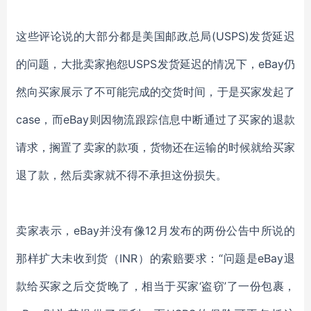
这些评论说的大部分都是
美国邮政总局
(USPS)发货延迟
的问题，
大批卖家抱怨
USPS发货延迟的情况下，eBay仍
然向买家展示了不可能完成的交货时间，于是买家发起了
case，而
eBay
则
因
物流
跟踪
信息中断通过了买家的退款
请求
，
搁置了卖家的款项，货物还在运输的时候就给买家
退了款，然后卖家就不得不承担这份损失。
卖家表示，
eBay并没有像12月发布的两份公告中所说的
那样扩大未收到货（INR）的索赔要求：“问题是eBay退
款给买家之后交货晚了，相当于买家‘盗窃’了一份包裹，