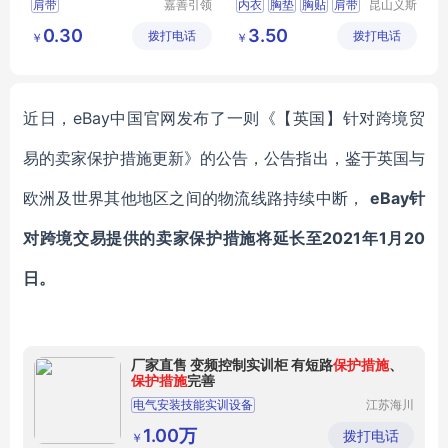
肩带
嘉善引领
内衣
胸垫
胸贴
肩带
昆山义斯
服饰辅料
莱电子有
吊袜带
0.30
3.50
拨打电话
厂(普通
拨打电话
限公司
￥
￥
合伙)
近日，
eBay中国官网发布了一则《【英国】针对跨境贸
易的卖家保护措施更新》的公告，公告指出，鉴于英国与
欧洲及世界其他地区之间的物流线路持续中断，
eBay针
对跨境交易提供的卖家保护措施将延长至2021年1月20
日。
厂家直售 变频控制实训柜 有短路
保护措施
、
保护措施
完善
电气安装技能实训设备
江苏海川
教学仪器
维修电工技师高级技师技能实训考核装置
有限公司
1.00万
拨打电话
￥
初级维修电工及技能培训考核实训装置