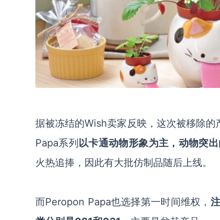
据
被冻结
的
Wish
卖家
反映
，这次被移除的
Papa系列
以卡通动物形象为主，动物突出
火热追捧，因此有大批仿制品随后上线
。
而
Peropon Papa也选择第一时间维权，