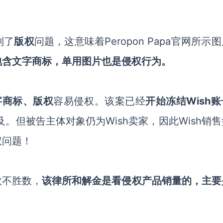
到了
版权
问题，这意味着
Peropon Papa
官网所示图
包含文字商标，单用图片也是侵权行为。
字商标、版权
容易侵权。该案已经
开始冻结
Wish
及。但被告主体对象仍为Wish卖家，因此Wish销
权问题！
数不胜数，
该律所和解金是看侵权产品销量的，主要
。