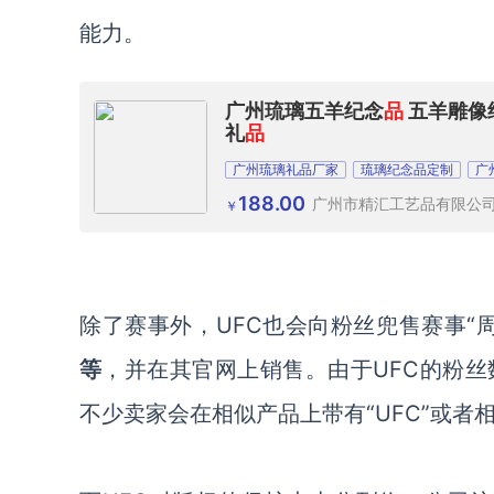
能力。
广州琉璃五羊纪念
品
五羊雕像
礼
品
广州琉璃礼品厂家
琉璃纪念品定制
广
188.00
广州市精汇工艺品有限公
￥
除了赛事外，
UFC也会向粉丝兜售赛事“
等
，并在其官网上销售。由于
UFC的粉
不少卖家会在相似产品上带有“UFC”或者