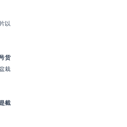
片以
账号货
售盆栽
是截