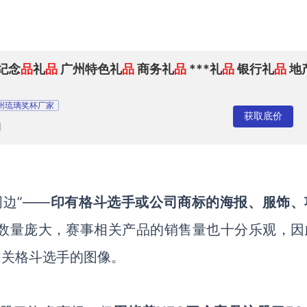
纪念
品
礼
品
广州特色礼
品
商务礼
品
***礼
品
银行礼
品
地
州琉璃奖杯厂家
获取底价
司
周边”——
印有格斗选手或公司商标的海报、服饰、
丝数量庞大，赛事相关产品的销售量也十分乐观，因
相关格斗选手的图像。