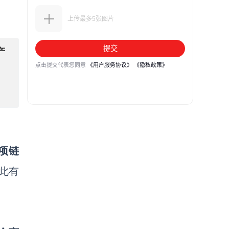
产
项链
此有