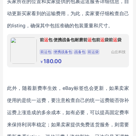
买家所在的位置和卖家提供的包裹运送服务详细信息，自
动更新买家看到的运输费用，为此，卖家要仔细检查自己
的listing，确保其中包括准确的包装重量和尺寸。
前
运
包 便携战备包耐磨前
运
包前
运
袋前
运
袋
前运包
便携战备包
战备包
前运袋
山丘科技
（北京）
有限公司
180.00
￥
此外，随着新费率生效，
eBay标签也会更新，如果卖家
使用的是统一运费，要注意检查自己的统一运费能否弥补
运费上涨造成的多余成本，如有必要，可以提高固定费率
来保持利润率稳定；如果卖家提供免费送货服务，则需要