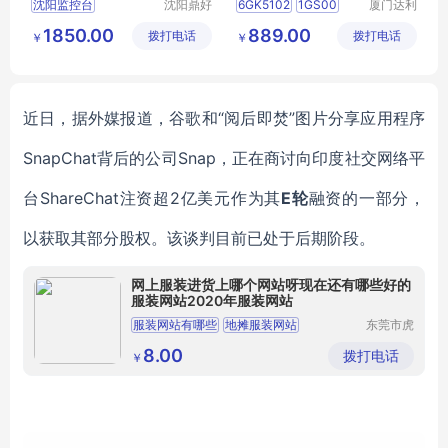
沈阳监控台
沈阳鼎好
6GK5102
1GS00
厦门达利
实力生产
金属制品
思自动化
大连指挥中心
2AC2
1850.00
889.00
拨打电话
有限公司
拨打电话
科技有限
￥
￥
吉林操作台
公司
内蒙控制台
新疆弱电台
近日，据外媒报道，谷歌和
“阅后即焚”图片分享应用程序
SnapChat
背后的公司
Snap
，正在商讨向印度社交网络平
台
ShareChat
注资超
2亿美元
作为其
E轮
融资的一部分，
以获取其部分股权。该谈判目前已处于后期阶段。
网上服装进货上哪个网站呀现在还有哪些好的
服装网站2020年服装网站
服装网站有哪些
地摊服装网站
东莞市虎
门转转服
韩版服装网站
饰经营部
8.00
拨打电话
￥