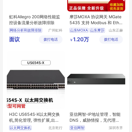
虹科Allegro 200网络性能监
摩莎MOXA 协议网关 MGate
控设备流量分析故障排除
5435 支持 Modbus 和 Ether
net/IP 协议转换
网络分析和故障排除
广州虹科
山东MOXA
山东摩莎
山东正赫
电子科技
智能科技
全流量回溯分析
台湾摩莎代理商
面议
1.20万
拨打电话
有限公司
拨打电话
有限公司
￥
实时探索你的网络
MGate5435
MOXAMGate5435
H3C US654S-X以太网交换
亚信网智-IP地址管理，智能
机,简化管理, 弹性扩展,出色
DNS，威胁情报，无代理网
的管理性
络准入
以太网交换机
北京乾行
亚信网智
深圳市齐