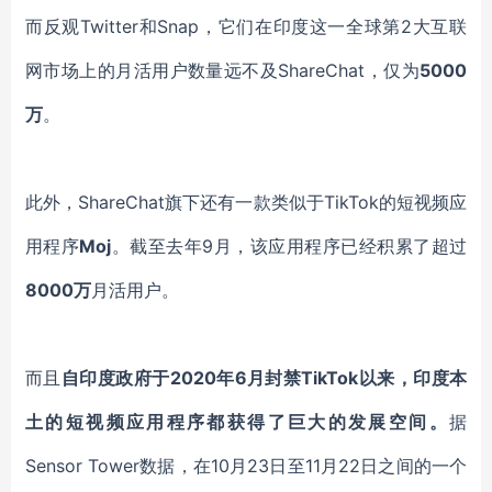
而反观
Twitter
和
Snap
，它们在印度这一全球第
2大互联
网市场上的月活用户数量远不及
ShareChat
，仅为
5000
万
。
此外，
ShareChat
旗下还有一款类似于
TikTok
的短视频应
用程序
Moj
。截至去年
9月，该应用程序已经积累了超过
8000万
月活用户。
而且
自印度政府于
2020年6月封禁
TikTok
以来，印度本
土的短视频应用程序都获得了巨大的发展空间。
据
Sensor Tower
数据，在
10月23日至11月22日之间的一个