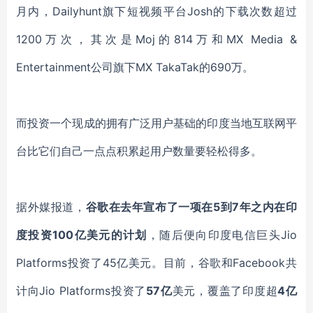
月内，
Dailyhunt
旗下短视频平台
Josh
的下载次数超过
1200万次，其次是
Moj
的
814万和
MX Media
&
Entertainment
公司旗下
MX TakaTak
的
690万。
而投资一个现成的拥有广泛用户基础的印度当地互联网平
台比它们自己一点点积累起用户数量要轻松得多。
据外媒报道，
谷歌在去年宣布了一项在
5到7年之内在印
度投资100亿美元的计划
，随后便向印度电信巨头
Jio
Platforms
投资了
45亿美元。目前，谷歌和
Facebook
共
计向
Jio Platforms
投资了
57亿
美元，覆盖了印度超
4亿