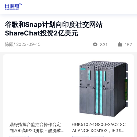
谷歌和Snap计划向印度社交网站
ShareChat投资2亿美元
陈阳/ 2023-09-15
831
157
鼎好指挥台监控台操作台定
6GK5102-1GS00-2AC2 SC
制700高IP20拼接 - 酸洗磷
ALANCE XCM102，IE 非管
静电喷涂可开票 - 优质材料
理型媒介转换器 1 个