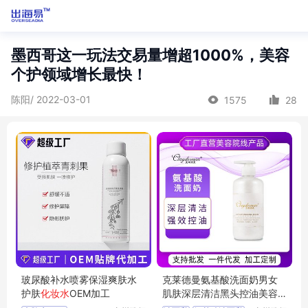
墨西哥这一玩法交易量增超1000%，美容
个护领域增长最快！
陈阳/ 2022-03-01
1575
28
玻尿酸补水喷雾保湿爽肤水
克莱德曼氨基酸洗面奶男女
护肤
化妆水
OEM加工
肌肤深层清洁黑头控油美容
院批发
洁面乳