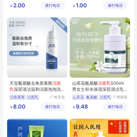
科技研究
科技研究
胶原蛋白面膜加工OEM
377氨基酸洁面乳oem
2.00
1.00
拨打电话
（广州）
拨打电话
（广州）
￥
￥
胶原蛋白面膜加工厂
控油氨基酸洁面乳
有限公司
有限公司
广州胶原蛋白面膜生产厂家
广州氨基酸洁面乳生产厂家
面膜生产厂家
广东控油氨基酸洁面乳生产厂家
天玺氨基酸去角质慕斯
洁面
山茶花氨基酸
洁面乳
500ml
乳
深层清洁温和洁面泡泡洗
男女士补水保湿深层清洁毛
面奶OEM代工
孔洗面奶批发
洁面慕斯
洁面乳
广州天玺
山茶花
氨基酸
洁面乳
广州荣菲
生物科技
生物科技
洗面奶
洗面奶代工
500ml
洗面奶
8.00
9.48
拨打电话
有限公司
拨打电话
有限公司
￥
￥
洁面乳OEM