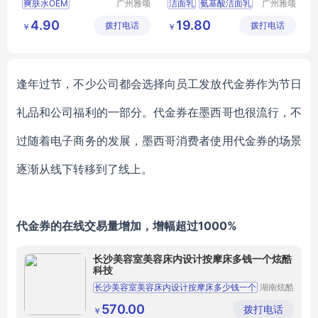
爽肤水OEM
广州雅颂
洁面乳
氨基酸洁面乳
广州雅颂
化妆品制
化妆品制
化妆水OEM
补水喷雾
院装洁面乳
4.90
19.80
拨打电话
造有限公
拨打电话
造有限公
￥
￥
玻尿酸补水
洁面乳批发
司
司
保湿水OEM
逢年过节，不少公司都会选择向员工发放代金券作为节日
礼品和公司福利的一部分。代金券在墨西哥也很流行，不
过随着电子商务的发展，墨西哥消费者使用代金券的场景
逐渐从线下转移到了线上。
代金券的在线交易量增加，增幅超过
1000%
长沙美容室美容床内设计按摩床多钱一个炫酷
科技
长沙美容室美容床内设计按摩床多少钱一个
湖南炫酷
风电子科
长沙按摩床多少钱一台
美容床
技有限公
570.00
拨打电话
￥
司
长沙美容床按摩床厂家批发