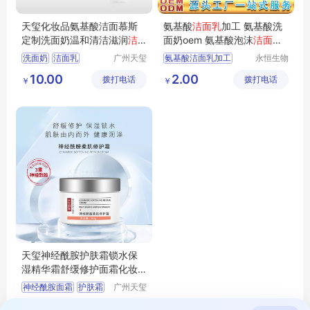
天玺化妆品氨基酸洁面慕斯
氨基酸
洁面乳
加工 氨基酸洗
定制洗面奶温和清洁滋润
洁
面奶oem 氨基酸泡沫
洁面乳
面乳
OEM代工
贴牌生产厂
洗面奶
洁面乳
广州天玺
氨基酸洁面乳加工
永恒生物
生物科技
科技研究
洁面慕斯
洗面奶代工
氨基酸洗面奶oem
10.00
2.00
拨打电话
有限公司
拨打电话
（广州）
￥
￥
洗面奶OEM
有限公司
天玺神经酰胺护肤霜锁水保
湿精华霜舒缓修护面霜化妆
品OEM代加工
神经酰胺面霜
护肤霜
广州天玺
生物科技
面霜代工
精华霜
12.00
拨打电话
有限公司
￥