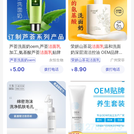
芦荟洗面奶oem,芦荟
洁面乳
荣妍山茶花
洁面乳
温和洗面
加工,氨基酸芦荟
洁面乳
贴牌
奶深层清洁控油 OEM品牌定
制
芦荟洗面奶oem
永恒生物
荣妍山茶花洁面乳
广州荣菲
科技研究
生物科技
芦荟洁面乳加工
清爽洁面乳
5.00
8.90
拨打电话
（广州）
拨打电话
有限公司
￥
￥
氨基酸芦荟洁面乳贴牌
不刺激洁面乳
有限公司
芦荟补水保湿洗面奶
温和洁面乳
广东芦荟产品生产厂家
洁面乳批发