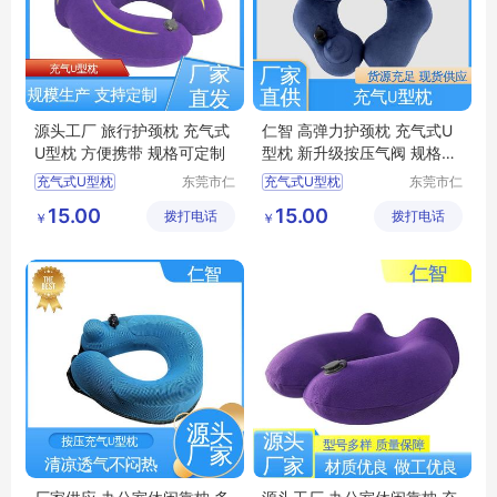
源头工厂 旅行护颈枕 充气式
仁智 高弹力护颈枕 充气式U
U型枕 方便携带 规格可定制
型枕 新升级按压气阀 规格可
定制
充气式U型枕
东莞市仁
充气式U型枕
东莞市仁
智包装科
智包装科
U型枕定制
U型枕定制
15.00
15.00
拨打电话
技有限公
拨打电话
技有限公
￥
￥
旅行乘车护颈枕
充气U型枕生产
司
司
旅行护颈枕
办公室休闲靠枕
充气U型枕生产厂家
旅行乘车护颈枕