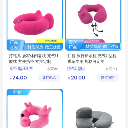
打盹儿 居家休闲靠枕 充气U
仁智 旅行护颈枕 充气U型枕
型枕 方便携带 支持定制
乘车专用 规格可定制
充气U型枕生产
东莞市仁
充气U型枕
东莞市仁
智包装科
智包装科
U型枕定制
透气型U型枕
U型枕
24.00
20.00
拨打电话
技有限公
拨打电话
技有限公
￥
￥
居家休闲靠枕
透气U型枕
司
司
充气式U型枕
护颈枕
办公室休闲靠枕