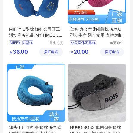
MIFFY U型枕 懂礼公司开工
仁智 办公室休闲靠枕 充气U
活动商务礼品 MY-HMCL-L5
型枕生产 乘车专用 支持定制
-26
MIFFY
U型枕
懂礼（厦
办公室休闲靠枕
东莞市仁
门）供应
智包装科
公司开工活动
快速充气u型枕
36.00
20.00
拨打电话
链有限公
拨打电话
技有限公
￥
￥
商务礼品
MY
HMCL
透气型U型枕
司
司
L5
26
旅行护颈枕
U型枕
源头工厂 旅行护颈枕 充气式
HUGO BOSS 低回弹护颈枕