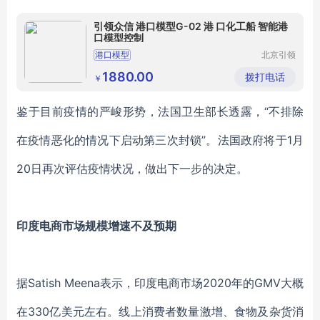
引领众信 港口模型G-02 港 口化工船 智能港
口模型控制
港口模型
北京引领
众信展览
展示有限
1880.00
拨打电话
￥
公司
鉴于目前疫情的严峻形势，法国卫生部长透露，
“不排除
在疫情恶化的情况下启动第三次封锁”。法国政府将于1月
20日再次评估疫情状况，做出下一步的决定。
印度电商市场规模增速不及预期
据
Satish Meena表示，印度电商市场2020年的GMV大概
在330亿美元左右。线上消费者数量激增、食物及杂货消