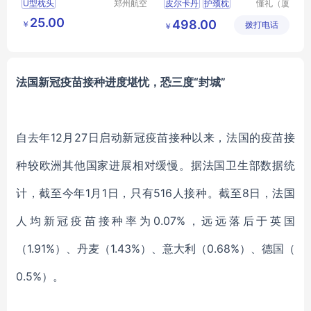
U型枕头
郑州航空
皮尔卡丹
护颈枕
懂礼（厦
港区芙乐
门）供应
PCAZ
031
25.00
498.00
￥
鑫日用百
拨打电话
链有限公
￥
行业礼品网
MY
货店
司
RXSY
T
169
法国新冠疫苗接种进度堪忧，恐三度
“封城”
自去年
12月27日启动新冠疫苗接种以来，法国的疫苗接
种较欧洲其他国家进展相对缓慢。据法国卫生部数据统
计，截至今年1月1日，只有516人接种。截至8日，法国
人均新冠疫苗接种率为0.07%，远远落后于英国
（1.91%）、丹麦（1.43%）、意大利（0.68%）、德国（
0.5%）。