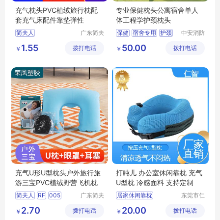
充气枕头PVC植绒旅行枕配
专业保健枕头公寓宿舍单人
套充气床配件靠垫弹性
体工程学护颈枕头
简夫人
广东简夫
保健
宿舍专用
护颈
中安消防
人家纺有
设备（山
枕头
1.55
50.00
拨打电话
限公司
拨打电话
东）有限
￥
￥
公司
充气U形U型枕头户外旅行旅
打盹儿 办公室休闲靠枕 充气
游三宝PVC植绒野营飞机枕
U型枕 冷感面料 支持定制
简夫人
RF
005
广东简夫
居家休闲靠枕
东莞市仁
人家纺有
智包装科
旅行护颈枕
护颈枕
2.70
20.00
拨打电话
限公司
拨打电话
技有限公
￥
￥
透气型U型枕
司