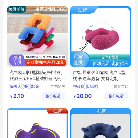
旅行乘车护颈枕
充气枕U形U型枕头户外旅行
仁智 居家休闲靠枕 充气U型
旅游三宝PVC植绒野营飞机
枕 长途车必备 支持定制
枕
简夫人
RF
005
广东简夫
护颈枕
U型枕
东莞市仁
人家纺有
智包装科
透气U型枕
2.10
20.00
拨打电话
限公司
拨打电话
技有限公
￥
￥
办公室休闲靠枕
司
旅行护颈枕