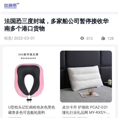
法国恐三度封城，多家船公司暂停接收华
南多个港口货物
程意/ 2022-03-01
912
128
U型枕头记忆棉粉色灰色黑色
皮尔卡丹 护颈枕 PCAZ-031
藏青多色可选氨纶面料
懂礼行业礼品网 MY-RXSY-
(T)-169