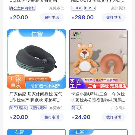
U型枕 方便携带 支持定制
HBZX-015 美泽文化礼品定
制 MY-JDSY-(T)-747
办公室休闲靠枕
东莞市仁
HUGO
BOSS
泉州美泽
智包装科
贸易有限
充气式U型枕
低回弹护颈枕
HBZX
20.00
298.00
拨打电话
技有限公
拨打电话
公司
￥
￥
居家休闲靠枕
护颈枕
015
文化礼品定制
司
U型枕定制
MY
JDSY
T
747
厂家供应 居家休闲靠枕 充气
卡通小熊U型枕二合一午休枕
U型枕生产 睡眠枕 规格可定
护颈枕办公室变形抱枕玩偶
制
两用
透气U型枕
U型枕定制
东莞市仁
简夫人
广东简夫
智包装科
人家纺有
充气式U型枕
护颈枕
20.00
24.90
拨打电话
技有限公
拨打电话
限公司
￥
￥
充气U型枕生产
司