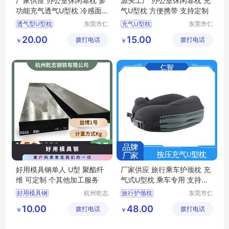
厂家供应 办公室休闲靠枕 多
源头工厂 办公室休闲靠枕 充
功能充气透气U型枕 冷感面
气U型枕 方便携带 支持定制
料 规格可定制
透气型U型枕
东莞市仁
充气U型枕
东莞市仁
智包装科
智包装科
充气U型枕价格
充气U型枕生产厂家
20.00
15.00
拨打电话
技有限公
拨打电话
技有限公
￥
￥
办公室休闲靠枕
旅行护颈枕
司
司
充气U型枕
旅行护颈枕
充气U型枕价格
U型枕定制
好用模具钢单人 U型 聚酯纤
厂家供应 旅行乘车护颈枕 充
维 可定制 个其他加工服务
气式U型枕 乘车专用 支持定
制
好用模具钢
杭州乾志
旅行护颈枕
东莞市仁
钢铁有限
智包装科
透气型U型枕
U型枕
10.00
48.00
拨打电话
公司
拨打电话
技有限公
￥
￥
透气U型枕
司
充气U型枕生产