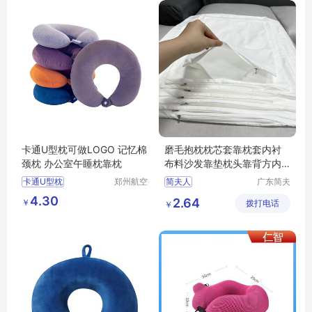
卡通U型枕可做LOGO 记忆棉
磨毛抱枕枕芯套靠枕套内衬
颈枕 办公室午睡枕靠枕
布料沙发靠垫枕头靠背方内
套不含芯
卡通U型枕
郑州航空
简夫人
广东简夫
港区全瑞
人家纺有
办公室午睡枕靠枕
4.30
2.64
￥
琦日用品
拨打电话
限公司
￥
店