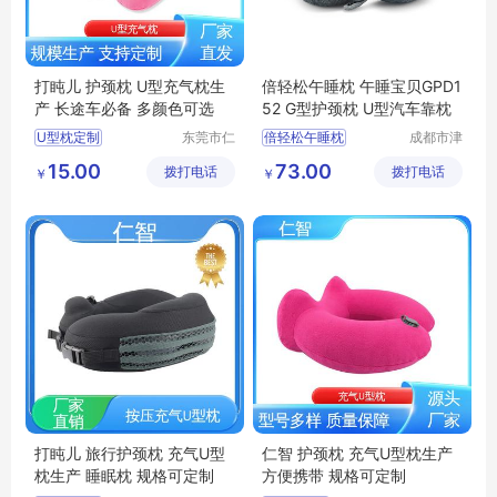
打盹儿 护颈枕 U型充气枕生
倍轻松午睡枕 午睡宝贝GPD1
产 长途车必备 多颜色可选
52 G型护颈枕 U型汽车靠枕
U型枕定制
东莞市仁
倍轻松午睡枕
成都市津
智包装科
津周到科
办公室休闲靠枕
倍轻松午睡宝贝
15.00
73.00
拨打电话
技有限公
拨打电话
技有限公
￥
￥
飞机高铁便携靠枕
倍轻松GPD152
司
司
居家休闲靠枕
倍轻松G型护颈枕
充气U型枕生产
倍轻松U型汽车靠枕
打盹儿 旅行护颈枕 充气U型
仁智 护颈枕 充气U型枕生产
枕生产 睡眠枕 规格可定制
方便携带 规格可定制