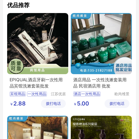
优品推荐
EPIQUAL酒店牙刷一次性用
酒店用品 一次性洗漱套装用
品宾馆洗漱套装批发
品 民宿酒店用 批发
宾馆用品
一次性用品
江苏优居
酒店一次性用品
欧尚维景
客日用品
(北京)国
牙刷
宾馆洗漱套装
2.88
5.00
拨打电话
有限公司
拨打电话
际酒店用
￥
￥
酒店一次性香皂洗发水
品有限公
酒店一次性洗漱用品
司
酒店洗漱套装