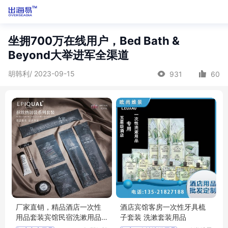
坐拥700万在线用户，Bed Bath &
Beyond大举进军全渠道
胡韩利/ 2023-09-15
931
60
厂家直销，精品酒店一次性
酒店宾馆客房一次性牙具梳
用品套装宾馆民宿洗漱用品
子套装 洗漱套装用品
套装一次性酒店牙刷批发