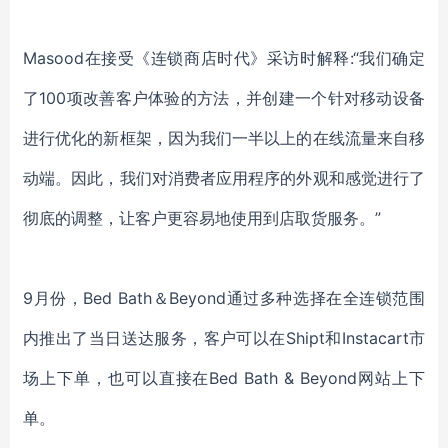
Masood
在接受
《连锁商店时代》
采访时
解释
:“我们确定
了100项
改善
客户体验
的方法
，
并
创建一个针对移动设备
进行优化的新框架
，
因为
我们一半以上的
在线
流量来自移
动端
。
因此，
我们对消费者应用程序的外观和感觉进行了
彻底的调整，让客户更容易地
使用到店取货服务。
”
9月
份
，
Bed Bath＆Beyond通过多种选择在全连锁范围
内推出了当日送达服务
，
客户可以在
Shipt和Instacart市
场上下单，也可以直接在Bed Bath & Beyond网站上下
单。