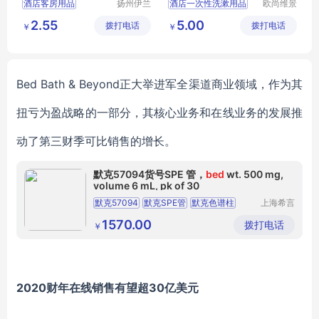
酒店客房用品
扬州伊兰
酒店一次性洗漱用品
欧尚维景
美酒店用
(北京)国
一次性客房用品
宾馆洗漱套装
2.55
5.00
拨打电话
品有限公
拨打电话
际酒店用
￥
￥
旅行套装
便携套装
酒店一次性用品
司
品有限公
酒店洗漱套装
司
酒店一次性香皂洗发水
B
ed Bath & Beyond正大举进军全渠道商业领域，作为其
扭亏为盈战略的一部分
，
其
核心业务和
在线
业务的发展推
动
了第三财季
可比销售
的
增长。
默克57094货号SPE 管，
bed
wt. 500 mg,
volume 6 mL, pk of 30
默克57094
默克SPE管
默克色谱柱
上海希言
科学仪器
默克货号57094
默克SPE管件
有限公司
1570.00
拨打电话
￥
2020财年在线销售有望超30亿美元