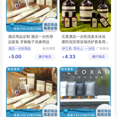
酒店用品定制 酒店一次性用
五星酒店一次性洗发水沐浴
品套装 牙刷梳子洗漱用品
露民宿宾馆浴场洗护套装用
品厂家批发
酒店一次性用品
欧尚维景
伊兰美
简夫人
一次性
广东简夫
(北京)国
人家纺有
酒店洗漱套装
5.00
4.33
拨打电话
际酒店用
拨打电话
限公司
￥
￥
宾馆洗漱套装
品有限公
酒店一次性洗漱用品
司
酒店一次性香皂洗发水