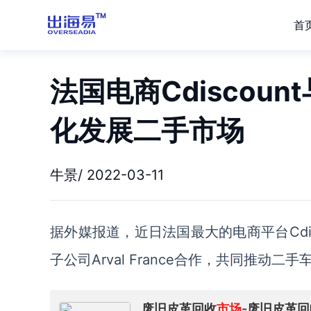
首
法国电商Cdiscount
化发展二手市场
牛景/ 2022-03-11
据外媒报道，近日法国最大的电商平台
Cd
子公司
Arval
France
合作，
共同
推动
二手
废旧皮革回收
市场
-废旧皮革回