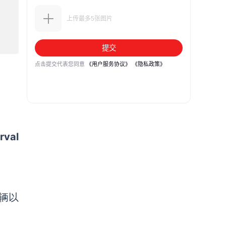
rval
辆
以