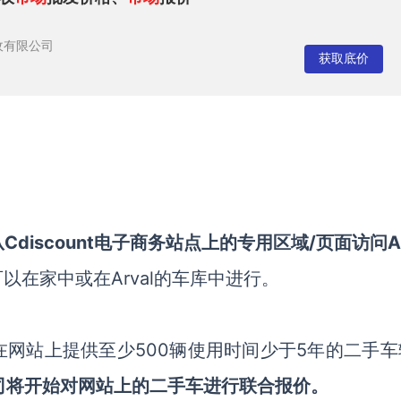
收有限公司
获取底价
从
Cdiscount
电子商务站点上的专用区域
/页面
访问
A
可以在家中或在
Arval
的车库
中进行
。
在网站上
提供
至少
500辆
使用时间
少于
5年
的二手
车
司
将
开始
对网站上的二手车进行
联合报价。