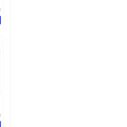
塑
备
司
贻
有