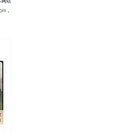
本网站
om，