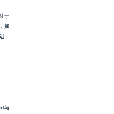
对于
，
加
进一
nt
与