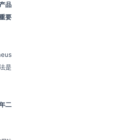
产品
重要
neus
法
是
1年二