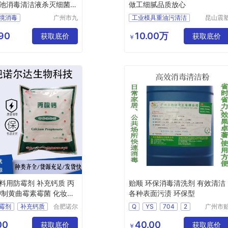
池消毒清洁液杀灭细菌泡
做工细腻品质放心
境消毒
广州市九
工业模具重油污清洁
昆山震
品环保科
机械设
杀菌
技有限公
有限公
90
10.00万
家餐具消毒杀菌
获取底价
获取底价
￥
司
保消毒
毒片
料用防霉剂 补充钙质 丙
贻顺 环保消毒清洗剂 有效清洁
抑制黄曲霉素霉菌 化妆品
各种表面污渍 环保型
用
霉剂
补充钙质
合肥诺尔
Q
YS
704
2
广州市
达生物科
顺化工
抑制霉菌
环保消毒清洗剂
技有限公
限公司
00
40.00
防腐
获取底价
消毒杀菌清洗液
获取底价
￥