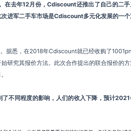
合作。在去年12月份，
Cdiscount
还推出了自己的二手
此次进军二手车市场是
Cdiscount
多元化发展的一个
了
。
据悉，
在
2018年Cdiscount
就
已经收购了
1001p
开始研究
其报价
方法
。此
次合作提出的
联合报价
的
方
售。
到了不同程度的影响，人们的收入下降，预计
202