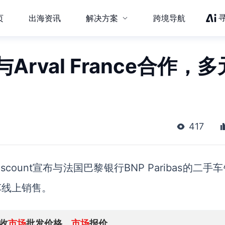
页
出海资讯
解决方案
跨境导航
与Arval France合作，多
417
iscount
宣布与
法国巴黎银行
BNP Paribas的
二手车
车
线上
销售。
收
市场
批发价格、
市场
报价