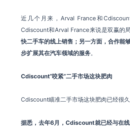
近几个月来，
Arval
France
和
Cdiscoun
Cdiscount
和
Arval
France
来说是双赢的
快二手车的线上销售；另一方面，合作能
步扩
展其在汽车领域的服务
。
Cdiscount
“
咬紧
”
二手市场这块肥肉
Cdiscount
瞄准二手市场这块肥肉已经很久
据悉，去年
6月，
Cdiscount
就已经与在线