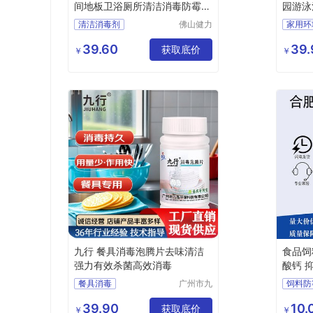
间地板卫浴厕所清洁消毒防霉清
园游泳
洁液剂
腾片
清洁消毒剂
佛山健力
家用环
清洁用品
防霉清洁剂
无刺激
有限公司
39.60
39.
全能消毒清洁剂
获取底价
家用居
￥
￥
桌椅消毒清洁剂
安全环
卫生间清洁消毒
空消消
九行 餐具消毒泡腾片去味清洁
食品饲
强力有效杀菌高效消毒
酸钙 
防腐作
餐具消毒
广州市九
饲料防
品环保科
九行餐具消毒
丙酸钙
技有限公
39.90
10.
消毒泡腾片
高效杀菌
获取底价
化妆品
￥
￥