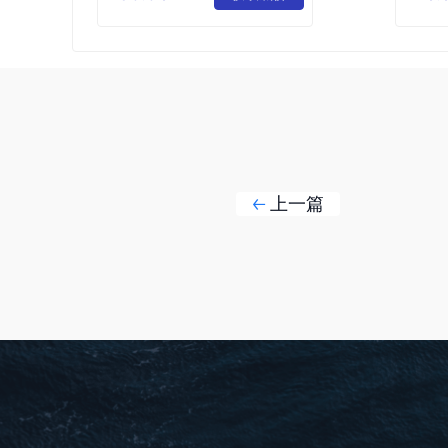
司
去味清洁
上一篇