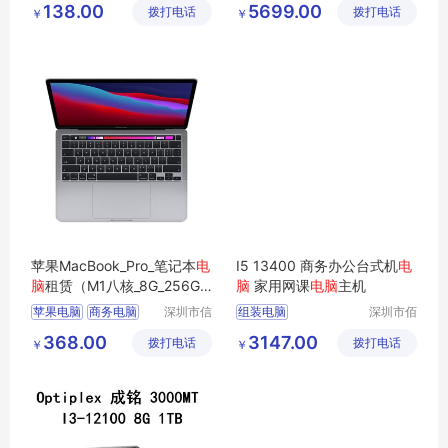
138.00
5699.00
拨打电话
技术有限
拨打电话
技有限公
￥
￥
办公电脑
平面设计师电脑
公司
司
组装台式电脑
剪辑3D电脑
苹果MacBook_Pro_笔记本
电
I5 13400 商务办公台式机
电
脑
租赁（M1八核_8G_256G_1
脑
家用网课
电脑
主机
3.3寸_2K屏）
苹果电脑
商务电脑
深圳市信
组装电脑
深圳市佰
安云信息
特尚达科
商用电脑
办公电脑
华强北电脑报价
368.00
3147.00
拨打电话
技术有限
拨打电话
技有限公
￥
￥
企业电脑
台式办公电脑
公司
司
高性能电脑
台式组装电脑