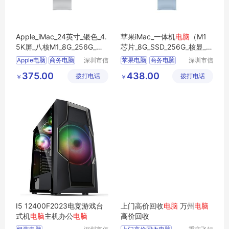
Apple_iMac_24英寸_银色_4.
苹果iMac_一体机
电脑
（M1
5K屏_八核M1_8G_256G_一
芯片_8G_SSD_256G_核显_2
体式
电脑
主机
4英寸_4.5K屏）
Apple电脑
商务电脑
深圳市信
苹果电脑
商务电脑
深圳市信
安云信息
安云信息
商用电脑
办公电脑
商用电脑
办公电脑
375.00
438.00
拨打电话
技术有限
拨打电话
技术有限
￥
￥
苹果一体机
企业电脑
公司
公司
I5 12400F2023电竞游戏台
上门高价回收
电脑
万州
电脑
式机
电脑
主机办公
电脑
高价回收