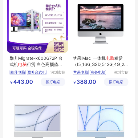
攀升Migrate-x600G72P 台
苹果iMac_一体机
电脑
租赁_
式机
电脑
租赁 白色高颜值商
（I5_16G_SSD_512G_4G_27
务办公
电脑
英寸_5K屏）
攀升电脑
攀升台式机
深圳市信
苹果电脑
商务电脑
深圳市信
安云信息
安云信息
台式机电脑
电脑租赁
商用电脑
办公电脑
443.00
388.00
拨打电话
技术有限
拨打电话
技术有限
￥
￥
租电脑
企业电脑
公司
公司