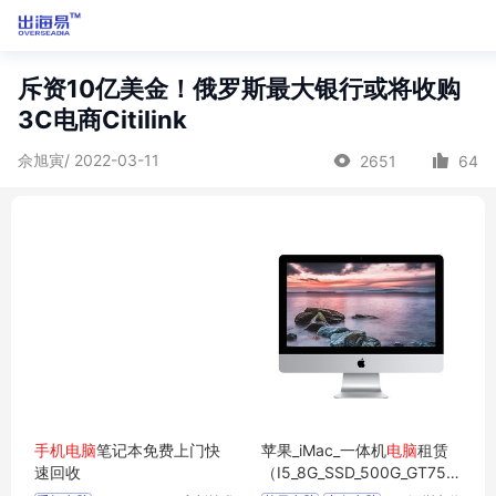
斥资10亿美金！俄罗斯最大银行或将收购
3C电商Citilink
佘旭寅/ 2022-03-11
2651
64
手机
电脑
笔记本免费上门快
苹果_iMac_一体机
电脑
租赁
速回收
（I5_8G_SSD_500G_GT750_
1G_21.5寸）