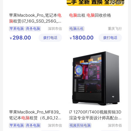
苹果Macbook_Pro_笔记本
电
电脑
出租
电脑
回收价格
脑
租赁(i7_16G_SSD_256G_1
5.4寸_2K屏）
苹果电脑
商务电脑
深圳市信
电脑出租
重庆飞行
安云信息
马科技有
商用电脑
办公电脑
重庆电脑批发
298.00
1800.00
拨打电话
技术有限
拨打电话
限公司
￥
￥
企业电脑
二手电脑
苹果电脑
公司
华硕电脑
苹果MacBook_Pro_MF839_
i7 12700F/T400视频剪辑3D
笔记本
电脑
租赁（i5_8G_128
渲染专业平面设计师高配台
G_13.3英寸）
式
电脑
主机
苹果电脑
商务电脑
深圳市信
视频剪辑电脑
深圳市佰
安云信息
特尚达科
商用电脑
企业电脑
渲染专业电脑