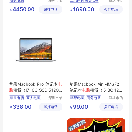
组装电脑
深圳市佰
上门高价回收电脑
重庆飞行
特尚达科
马科技有
组装电脑配置方案
4450.00
1690.00
拨打电话
技有限公
拨打电话
限公司
￥
￥
电脑主机台式
司
台式配置电脑
高性能办公电脑
苹果Macbook_Pro_笔记本
电
苹果Macbook_Air_MMGF2_
脑
租赁（I7_16G_SSD_512G_1
笔记本
电脑
租赁（i5_8G_128
5.4寸_2K屏）
G_13.3英寸）
苹果电脑
商务电脑
深圳市信
苹果电脑
商务电脑
深圳市信
安云信息
安云信息
商用电脑
办公电脑
商用电脑
办公电脑
338.00
99.00
拨打电话
技术有限
拨打电话
技术有限
￥
￥
企业电脑
企业电脑
公司
公司