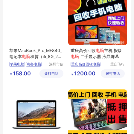
苹果MacBook_Pro_MF840_
重庆高价回收
电脑
主机 报废
笔记本
电脑
租赁（i5_8G_256
电脑
二手显示器 液晶屏幕
G_13.3英寸）
苹果电脑
商务电脑
深圳市信
重庆高价回收电脑
重庆飞行
安云信息
马科技有
商用电脑
办公电脑
158.00
1200.00
拨打电话
技术有限
拨打电话
限公司
￥
￥
企业电脑
公司