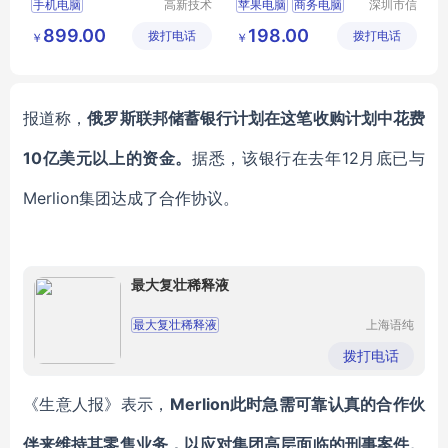
手机电脑
高新技术
苹果电脑
商务电脑
深圳市信
产业开发
安云信息
商用电脑
办公电脑
899.00
198.00
拨打电话
区良驹电
拨打电话
技术有限
￥
￥
企业电脑
子经营部
公司
报道称，
俄罗斯联邦储蓄银行计划在这笔收购计划中花费
10亿美元以上的资金。
据悉，该银行在去年12月底已与
Merlion集团达成了合作协议。
最大复壮稀释液
最大复壮稀释液
上海语纯
生物科技
有限公司
拨打电话
《生意人报》表示，
Merlion此时急需可靠认真的合作伙
伴来维持其零售业务，以应对集团高层面临的刑事案件。