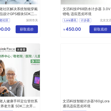
老社区解决系统智能穿戴
文滔科技IP68防水计步器 3.0V
品设计GPS模块SDK二次
锂电 适应恶劣环境
老社区
深圳市关
Lora通讯
计步器
北京文
爱星科技
物联网
区解决系统
有限公司
技有限
0.00
450.00
位产品
获取底价
获取底价
￥
司
模块
二次开发
老人健康手环定位管控系
文滔科技智能计步器160gLora
慧养老方案 SDK二次开发
通讯适应恶劣环境
议