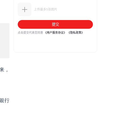
起来，
银行