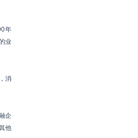
90年
的业
r)，消
非金融企
其他