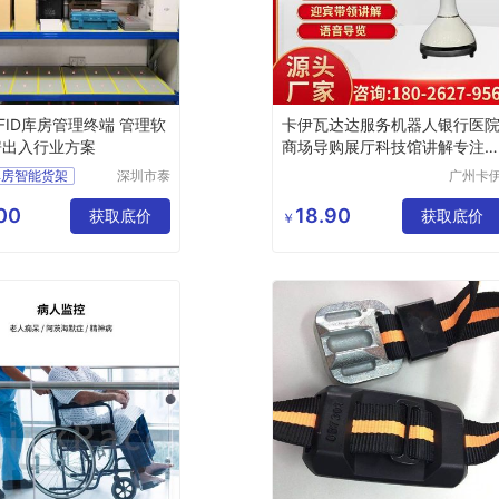
RFID库房管理终端 管理软
卡伊瓦达达服务机器人银行医
房出入行业方案
商场导购展厅科技馆讲解专注
质
D库房智能货架
深圳市泰
广州卡
锐通用科
瓦机器
理软件
技有限公
科技有
00
18.90
D库房管理终端
获取底价
获取底价
￥
司
公司
字化供电所应用
架管理系统