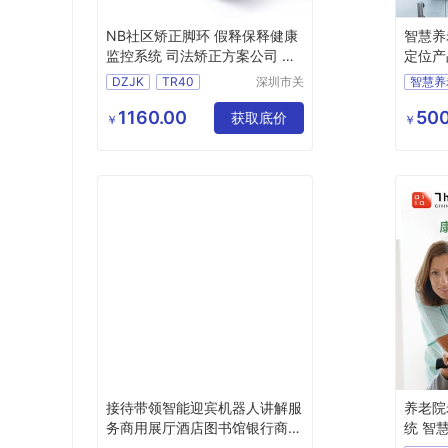
NB社区矫正脚环 假释保释健康
智慧养
监控系统 司法矫正方案公司 DZ
定位产
JK-TR40
开发
DZJK
TR40
深圳市关
智慧养
爱星科技
司法矫正方案公司
养老社
有限公司
1160.00
500
假释保释健康监控系统
获取底价
智能定
￥
￥
NB社区矫正脚环
GPS
电子脚扣SDK
SDK
接待带领智能迎宾机器人讲解服
养老院
务商用展厅酒店图书馆银行商场
统 智
导诊
API协