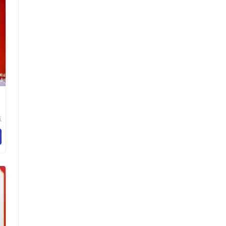
点
科
公