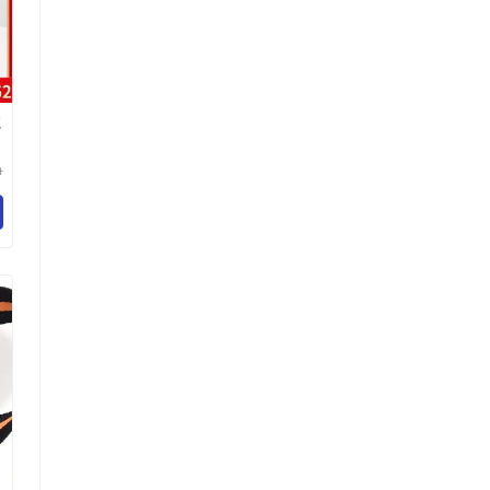
院
品
伊
人
限