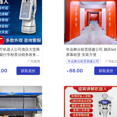
厅机器人公司酒店大堂商
年会舞台租赁搭建公司 婚庆led
银行学校普法税务政务图
屏幕租赁 安装方便
广州澳博
年会舞台租赁搭建公司
广州起
信息科技
新媒体
灯光音响活动背景礼仪庆典物料租赁
有限公司
技有限
.00
68.00
获取底价
led大屏演出灯光音响活动物料租赁
获取底价
￥
司
年会led显示屏租赁公司
年会全频音响租赁公司