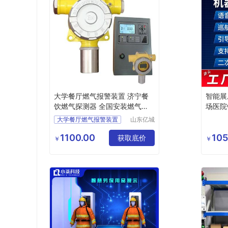
大学餐厅燃气报警装置 济宁餐
智能展
饮燃气探测器 全国安装燃气报
场医院
警仪
书馆
大学餐厅燃气报警装置
山东亿城
环境科技
济宁餐饮燃气探测器
有限公司
1100.00
105
获取底价
全国餐饮安装燃气报警设备
￥
￥
轻油在线报警装置
焦化可燃气报警设备