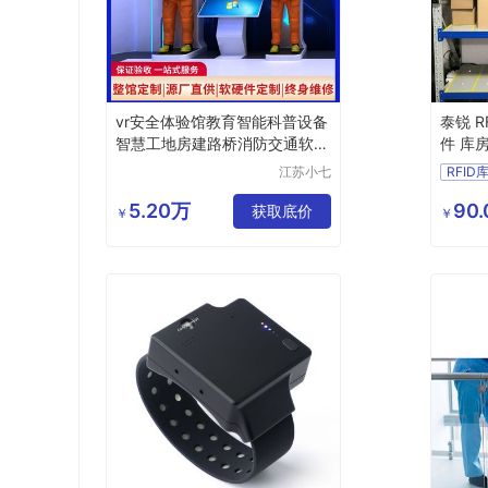
vr安全体验馆教育智能科普设备
泰锐 
智慧工地房建路桥消防交通软件
件 库
厂家
江苏小七
RFI
智能科技
库房管
有限公司
5.20万
90.
获取底价
RFI
￥
￥
电网数
物品货