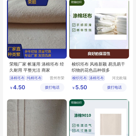
荣顺厂家 帐篷用 涤棉坯布 经
梭织坯布 风格新颖 易洗易干
久耐用 平整光洁 商家
织物的花色品种很多
涤棉坯布
纯棉坯布
晋州市荣
梭织坯布
涤棉坯布
河北欧瑞
顺纺织有
纺织科技
纯棉起绒布
涤棉8020
涤棉9010
4.50
5.50
拨打电话
限公司
拨打电话
有限公司
￥
￥
涤棉起绒布
平纹坯布
平纹坯布