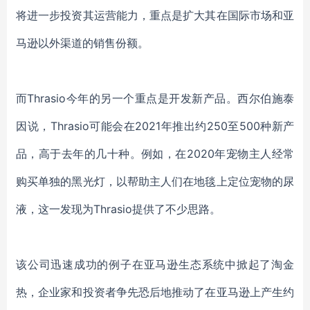
将进一步投资其运营能力，重点是扩大其在国际市场和亚
马逊以外渠道的销售份额。
而
Thrasio
今年的另一个重点是开发新产品。西尔伯施泰
因说，
Thrasio可能会在2021年推出约250至500种新产
品，高于去年的几十种。例如，
在
2020年
宠物主人经常
购买单独的黑光灯，以帮助
主人们在
地毯上定位
宠物的
尿
液
，
这一发现为
Thrasio提供了不少思路
。
该公司迅速成功
的例子
在亚马逊生态系统中掀起了淘金
热
，
企业家和投资者争先恐后地推动了在亚马逊上产生约