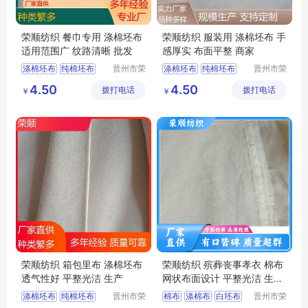
荣顺纺织 餐巾专用 涤棉坯布
荣顺纺织 服装用 涤棉坯布 手
适用范围广 纹路清晰 批发
感厚实 布面平整 商家
涤棉坯布
纯棉坯布
晋州市荣
涤棉坯布
纯棉坯布
晋州市荣
顺纺织有
顺纺织有
纯棉起绒布
口袋布
纯棉起绒布
4.50
4.50
拨打电话
限公司
拨打电话
限公司
￥
￥
涤棉起绒布
平纹坯布
平纹坯布
荣顺纺织 箱包里布 涤棉坯布
荣顺纺织 殡葬丧事孝衣 棉布
透气性好 平整光洁 生产
网状布面设计 平整光洁 生产
厂家
涤棉坯布
纯棉坯布
晋州市荣
棉布
涤棉布
白坯布
晋州市荣
顺纺织有
顺纺织有