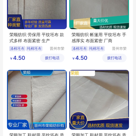
荣顺纺织 劳保用 平纹坯布 款
荣顺纺织 帐篷用 平纹坯布 手
式多样 布面紧密 生产
感厚实 布面紧密 厂商
涤棉坯布
纯棉坯布
晋州市荣
涤棉坯布
纯棉坯布
晋州市荣
顺纺织有
顺纺织有
口袋布
涤棉起绒布
纯棉起绒布
4.50
4.50
拨打电话
限公司
拨打电话
限公司
￥
￥
平纹坯布
涤棉起绒布
平纹坯布
荣顺加工 鞋材用 平纹坯布 质
荣顺加工 鞋材用 平纹坯布 质