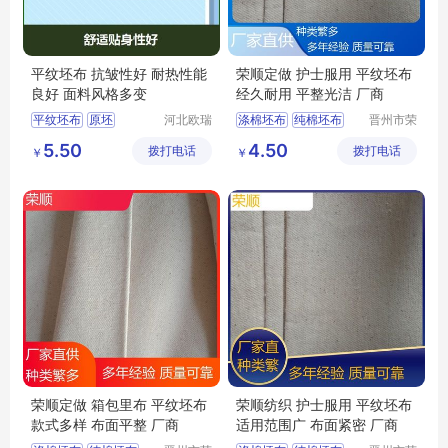
平纹坯布 抗皱性好 耐热性能
荣顺定做 护士服用 平纹坯布
良好 面料风格多变
经久耐用 平整光洁 厂商
平纹坯布
原坯
河北欧瑞
涤棉坯布
纯棉坯布
晋州市荣
纺织科技
顺纺织有
涤棉8020
坯布
口袋布
涤棉起绒布
5.50
4.50
拨打电话
有限公司
拨打电话
限公司
￥
￥
涤棉6535
平纹坯布
荣顺定做 箱包里布 平纹坯布
荣顺纺织 护士服用 平纹坯布
款式多样 布面平整 厂商
适用范围广 布面紧密 厂商