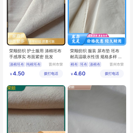
荣顺纺织 护士服用 涤棉坯布
荣顺纺织 服装 尿布垫 坯布
手感厚实 布面紧密 批发
耐高温吸水性强 规格多样 可
定制
涤棉坯布
纯棉坯布
晋州市荣
棉布
坯布
涤棉布
晋州市荣
顺纺织有
顺纺织有
纯棉起绒布
半漂棉布
纯棉坯布
4.50
4.60
拨打电话
限公司
拨打电话
限公司
￥
￥
涤棉起绒布
平纹坯布