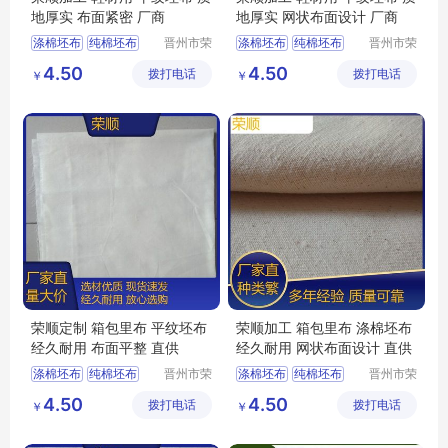
地厚实 布面紧密 厂商
地厚实 网状布面设计 厂商
涤棉坯布
纯棉坯布
晋州市荣
涤棉坯布
纯棉坯布
晋州市荣
顺纺织有
顺纺织有
口袋布
涤棉起绒布
纯棉起绒布
4.50
4.50
拨打电话
限公司
拨打电话
限公司
￥
￥
平纹坯布
涤棉起绒布
平纹坯布
荣顺定制 箱包里布 平纹坯布
荣顺加工 箱包里布 涤棉坯布
经久耐用 布面平整 直供
经久耐用 网状布面设计 直供
涤棉坯布
纯棉坯布
晋州市荣
涤棉坯布
纯棉坯布
晋州市荣
顺纺织有
顺纺织有
纯棉起绒布
纯棉起绒布
4.50
4.50
拨打电话
限公司
拨打电话
限公司
￥
￥
涤棉起绒布
平纹坯布
涤棉起绒布
平纹坯布