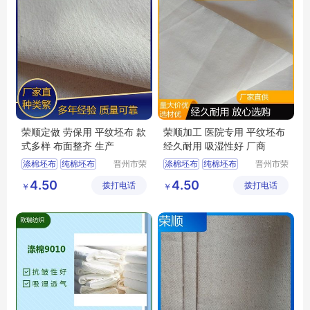
荣顺定做 劳保用 平纹坯布 款
荣顺加工 医院专用 平纹坯布
式多样 布面整齐 生产
经久耐用 吸湿性好 厂商
涤棉坯布
纯棉坯布
晋州市荣
涤棉坯布
纯棉坯布
晋州市荣
顺纺织有
顺纺织有
口袋布
涤棉起绒布
纯棉起绒布
4.50
4.50
拨打电话
限公司
拨打电话
限公司
￥
￥
平纹坯布
涤棉起绒布
平纹坯布