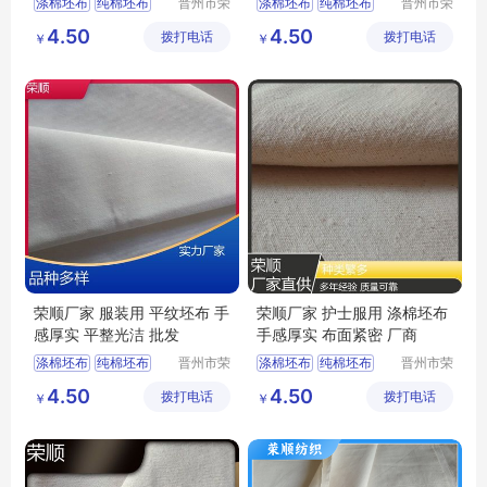
涤棉坯布
纯棉坯布
晋州市荣
涤棉坯布
纯棉坯布
晋州市荣
顺纺织有
顺纺织有
口袋布
纯棉起绒布
口袋布
涤棉起绒布
4.50
4.50
拨打电话
限公司
拨打电话
限公司
￥
￥
平纹坯布
平纹坯布
荣顺厂家 服装用 平纹坯布 手
荣顺厂家 护士服用 涤棉坯布
感厚实 平整光洁 批发
手感厚实 布面紧密 厂商
涤棉坯布
纯棉坯布
晋州市荣
涤棉坯布
纯棉坯布
晋州市荣
顺纺织有
顺纺织有
纯棉起绒布
纯棉起绒布
4.50
4.50
拨打电话
限公司
拨打电话
限公司
￥
￥
涤棉起绒布
平纹坯布
涤棉起绒布
平纹坯布