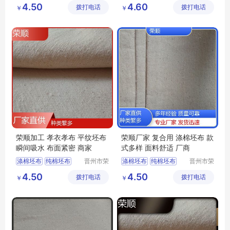
口袋布
涤棉起绒布
纯棉坯布
纯棉平纹
4.50
4.60
拨打电话
限公司
拨打电话
限公司
￥
￥
平纹坯布
荣顺加工 孝衣孝布 平纹坯布
荣顺厂家 复合用 涤棉坯布 款
瞬间吸水 布面紧密 商家
式多样 面料舒适 厂商
涤棉坯布
纯棉坯布
晋州市荣
涤棉坯布
纯棉坯布
晋州市荣
顺纺织有
顺纺织有
纯棉起绒布
纯棉起绒布
4.50
4.50
拨打电话
限公司
拨打电话
限公司
￥
￥
涤棉起绒布
平纹坯布
涤棉起绒布
平纹坯布