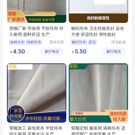
荣顺厂家 劳保用 平纹坯布 经
梭织坯布 卫生性能良好 染色
久耐用 面料舒适 生产
方便 舒适性好 弹性较好
涤棉坯布
纯棉坯布
晋州市荣
梭织坯布
原坯
河北欧瑞
顺纺织有
纺织科技
纯棉起绒布
涤棉8020
坯布
4.50
5.50
拨打电话
限公司
拨打电话
有限公司
￥
￥
涤棉起绒布
平纹坯布
平纹坯布
荣顺加工 箱包里布 平纹坯布
荣顺定制 服装用 涤棉坯布 适
经久耐用 平整光洁 生产
用范围广 布面平整 生产