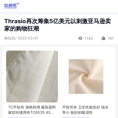
Thrasio再次筹集5亿美元以刺激亚马逊卖
家的购物狂潮
林钰欣/ 2022-03-01
1143
161
TC平纹布 涤棉府绸 服装面料
平纹坯布 卫生性能良好 缩水
家纺绗缝用布TC6535 45X4
率小 较好的吸湿性
5 133X72 63