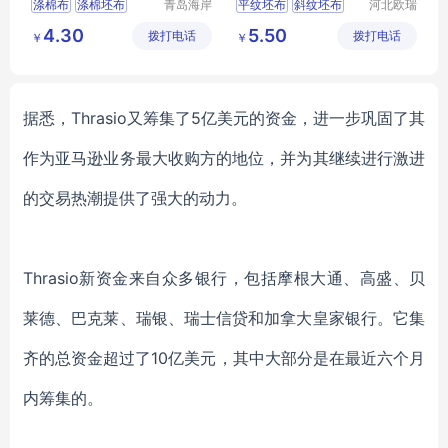
涤棉布
涤棉坯布
青岛海岸
平纹坯布
斜纹坯布
河北欧瑞
纺织有限
纺织科技
涤棉面料
涤棉府绸
涤棉8020
坯布
4.30
5.50
拨打电话
公司
拨打电话
有限公司
￥
￥
涤棉布133x72
涤棉9010
据悉，
Thrasio又筹集了5亿美元的
资金
，进一步巩固了其
作为亚马逊业务最大收购方的地位，并为其继续进行激进
的交易热潮提供了强大的动力。
Thrasio
新资金来自众多银行，包括摩根大通
、
高盛
、
贝
莱德
、
巴克莱
、
瑞银
、
瑞士信贷和加拿大皇家银行。它
集
齐
的总资金超过了
10亿美元，其中大部分是在最近六个月
内筹集的。