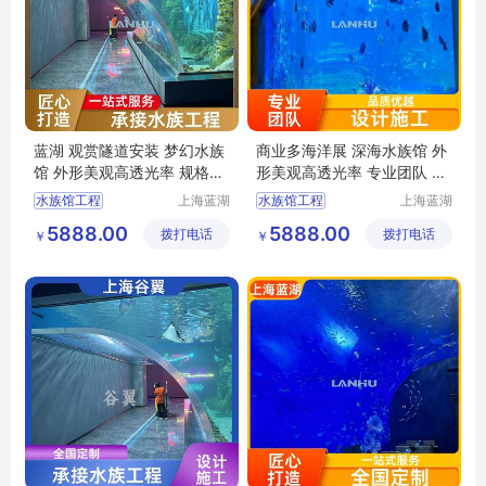
蓝湖 观赏隧道安装 梦幻水族
商业多海洋展 深海水族馆 外
馆 外形美观高透光率 规格齐
形美观高透光率 专业团队 蓝
全
湖
水族馆工程
上海蓝湖
水族馆工程
上海蓝湖
水族工程
水族工程
大型水族工程
水族工程公司
5888.00
5888.00
拨打电话
有限公司
拨打电话
有限公司
￥
￥
水族工程
上海水族馆
水族工程修建
海洋水族馆
水族工程
水族工程设计施工