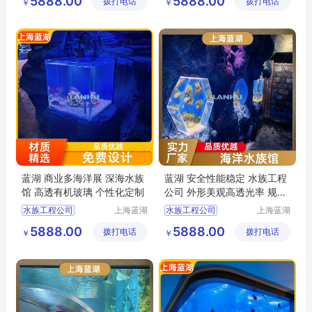
5888.00
5888.00
拨打电话
有限公司
拨打电话
有限公司
￥
￥
水族工程
深海水族馆
水族工程
上海水族馆工程
上海海洋水族馆
深海水族馆
蓝湖 商业多海洋展 深海水族
蓝湖 安全性能稳定 水族工程
馆 高透有机玻璃 个性化定制
公司 外形美观高透光率 规格
齐全
水族工程公司
上海蓝湖
水族工程公司
上海蓝湖
水族工程
水族工程
酒店水族工程
大型水族工程
5888.00
5888.00
拨打电话
有限公司
拨打电话
有限公司
￥
￥
水族工程
水族工程
上海水族馆
水族工程设计施工
梦幻水族馆
海洋水族馆