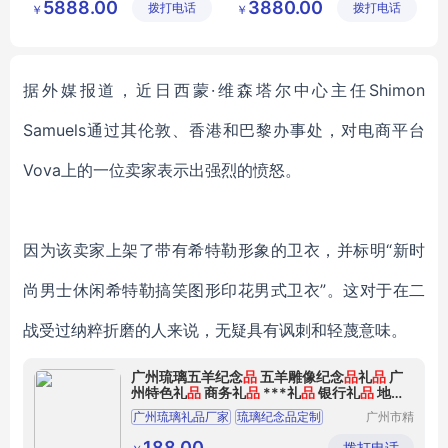
5888.00
3880.00
拨打电话
有限公司
拨打电话
有限公司
￥
￥
酒店水族工程
水族工程建造
上海水族馆
上海水族馆定制
海洋水族馆
据外媒报道，近日西蒙·维森塔尔中心主任Shimon
Samuels通过其伦敦、香港和巴黎办事处，对电商平台
Vova上的一位卖家表示出强烈的愤怒。
因为该卖家上架了带有希特勒形象的卫衣，并标明“新时
尚男士休闲希特勒搞笑图形印花男式卫衣”。这对于在二
战受过纳粹折磨的人来说，无疑具有讽刺和轻蔑意味。
广州琉璃五羊纪念
品
五羊雕像纪念
品
礼
品
广
州特色礼
品
商务礼
品
***礼
品
银行礼
品
地产
礼
品
广州琉璃礼品厂家
琉璃纪念品定制
广州市精
汇工艺品
广州琉璃奖杯厂家
有限公司
188.00
拨打电话