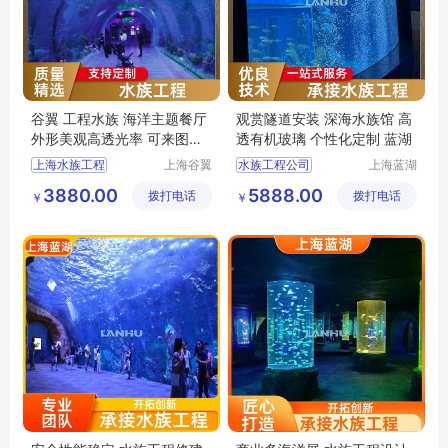
谷翼 工程水族 海洋主题餐厅
观赏隧道安装 深海水族馆 高
外形美观高透光率 可来图定
透有机玻璃 个性化定制 蓝湖
制
上海水族工程
上海谷翼
水族工程公司
上海蓝湖
水族工程
水族工程
工程水族馆
水族工程施工
3880.00
5888.00
拨打电话
有限公司
拨打电话
有限公司
￥
￥
水族工程公司
酒店水族工程
水族工程施工
水族工程
深海水族馆
水族工程设计施工