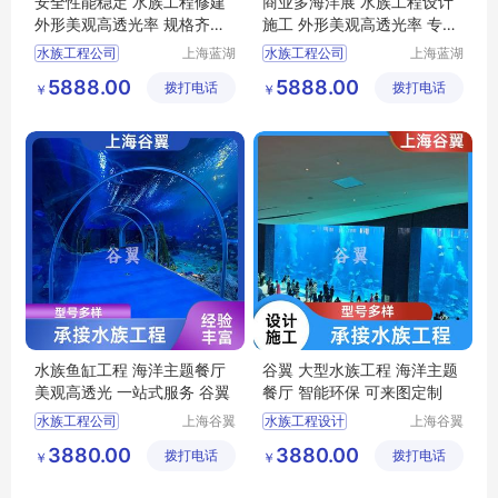
安全性能稳定 水族工程修建
商业多海洋展 水族工程设计
外形美观高透光率 规格齐全
施工 外形美观高透光率 专业
蓝湖
团队 蓝湖
水族工程公司
上海蓝湖
水族工程公司
上海蓝湖
水族工程
水族工程
大型水族工程
水族工程
5888.00
5888.00
拨打电话
有限公司
拨打电话
有限公司
￥
￥
别墅水族工程
上海海洋水族馆
上海海洋水族馆
上海水族馆
深海水族馆
海洋水族馆
水族鱼缸工程 海洋主题餐厅
谷翼 大型水族工程 海洋主题
美观高透光 一站式服务 谷翼
餐厅 智能环保 可来图定制
水族工程公司
上海谷翼
水族工程设计
上海谷翼
水族工程
水族工程
水族馆工程
水族馆工程
3880.00
3880.00
拨打电话
有限公司
拨打电话
有限公司
￥
￥
上海水族工程
上海水族工程
大型水族工程
大型水族工程