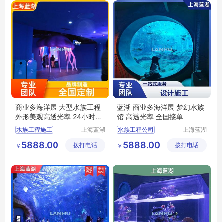
上海水族馆定制
工程水族
商业多海洋展 大型水族工程
蓝湖 商业多海洋展 梦幻水族
外形美观高透光率 24小时服
馆 高透光率 全国接单
务 蓝湖
水族工程施工
上海蓝湖
水族工程公司
上海蓝湖
水族工程
水族工程
别墅水族工程
酒店水族工程
5888.00
5888.00
拨打电话
有限公司
拨打电话
有限公司
￥
￥
别墅水族馆
水族工程建造
上海水族馆
海洋水族馆
深海水族馆
深海水族馆