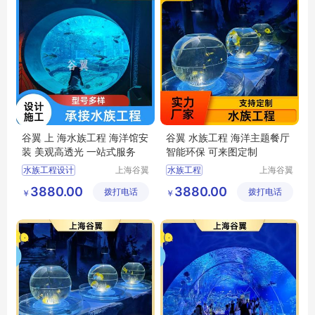
谷翼 上 海水族工程 海洋馆安
谷翼 水族工程 海洋主题餐厅
装 美观高透光 一站式服务
智能环保 可来图定制
水族工程设计
上海谷翼
水族工程
上海谷翼
水族工程
水族工程
水族工程公司
水族工程建造
3880.00
3880.00
拨打电话
有限公司
拨打电话
有限公司
￥
￥
大型水族工程
水族鱼缸工程
上海水族馆定制
工程水族馆
水族工程施工单位