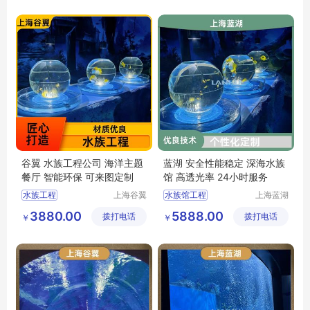
上海水族馆
上海水族馆定制
梦幻水族馆
谷翼 水族工程公司 海洋主题
蓝湖 安全性能稳定 深海水族
餐厅 智能环保 可来图定制
馆 高透光率 24小时服务
水族工程
上海谷翼
水族馆工程
上海蓝湖
水族工程
水族工程
水族工程施工
水族工程公司
3880.00
5888.00
拨打电话
有限公司
拨打电话
有限公司
￥
￥
水族工程建造
酒店水族工程
水族馆工程
水族工程
工程水族馆
上海海洋水族馆