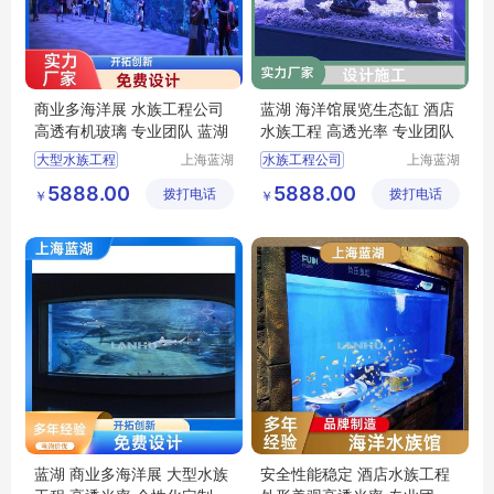
商业多海洋展 水族工程公司
蓝湖 海洋馆展览生态缸 酒店
高透有机玻璃 专业团队 蓝湖
水族工程 高透光率 专业团队
大型水族工程
上海蓝湖
水族工程公司
上海蓝湖
水族工程
水族工程
水族工程设计
大型水族工程
5888.00
5888.00
拨打电话
有限公司
拨打电话
有限公司
￥
￥
上海水族馆
水族工程施工
深海水族馆
上海水族馆
上海水族馆工程
海洋水族馆
蓝湖 商业多海洋展 大型水族
安全性能稳定 酒店水族工程