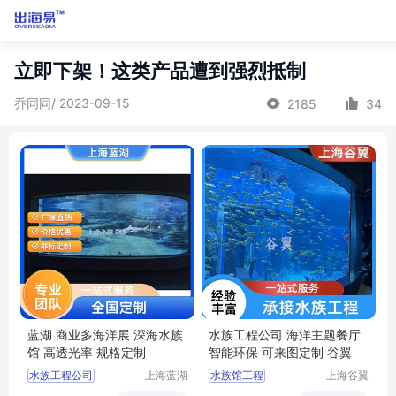
立即下架！这类产品遭到强烈抵制
乔同同/ 2023-09-15
2185
34
蓝湖 商业多海洋展 深海水族
水族工程公司 海洋主题餐厅
馆 高透光率 规格定制
智能环保 可来图定制 谷翼
水族工程公司
上海蓝湖
水族馆工程
上海谷翼
水族工程
水族工程
水族工程设计
大型水族工程