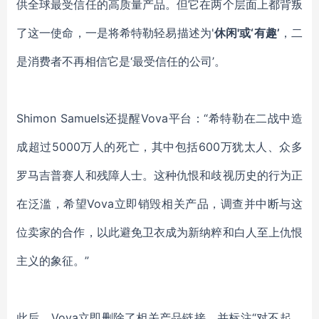
供全球最受信任的高质量产品。但它在两个层面上都背叛
了这一使命，一是将希特勒轻易描述为'
休闲'或‘有趣’
，二
是消费者不再相信它是‘最受信任的公司’。
Shimon Samuels还提醒Vova平台：“希特勒在二战中造
成超过5000万人的死亡，其中包括600万犹太人、众多
罗马吉普赛人和残障人士。这种仇恨和歧视历史的行为正
在泛滥，希望Vova立即销毁相关产品，调查并中断与这
位卖家的合作，以此避免卫衣成为新纳粹和白人至上仇恨
主义的象征。”
此后，Vova立即删除了相关产品链接，并标注“对不起，