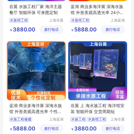
谷翼 水族工程厂家 海洋主题
蓝湖 商业多海洋展 深海水族
餐厅 智能环保 可来图定制
馆 外形美观高透光率 24小时
服务
水族馆工程
上海谷翼
水族馆工程
上海蓝湖
水族工程
水族工程
上海水族工程
大型水族工程
3880.00
5888.00
拨打电话
有限公司
拨打电话
有限公司
￥
￥
大型水族工程
上海水族馆
水族工程公司
海洋水族馆
梦幻水族馆
蓝湖 商业多海洋展 深海水族
谷翼 上 海水族工程 海洋馆安
馆 外形美观高透光率 个性化
装 智能环保 交货周期短
定制
水族工程修建
上海蓝湖
水族工程
水族馆工程
上海谷翼
水族工程
水族工程
水族工程
水族工程公司
5888.00
3880.00
拨打电话
有限公司
拨打电话
有限公司
￥
￥
水族工程设计施工
水族工程施工