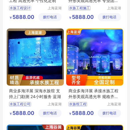
工程 高透光率 个性化定制
外形美观高透光率 专业团队
蓝湖
水族工程设计
上海蓝湖
水族工程施工
上海蓝湖
水族工程
水族工程
水族工程施工
水族工程建造
5888.00
5888.00
拨打电话
有限公司
拨打电话
有限公司
￥
￥
上海海洋水族馆
别墅水族馆
海洋水族馆
海洋水族馆
深海水族馆
深海水族馆
商业多海洋展 深海水族馆 支
商业多海洋展 承接水族工程
持上门勘测 24小时服务 蓝湖
外形美观高透光率 规格齐全
蓝湖
水族工程公司
上海蓝湖
水族馆工程
上海蓝湖
水族工程
水族工程
大型水族工程
水族工程公司
5888.00
5888.00
拨打电话
有限公司
拨打电话
有限公司
￥
￥
水族工程设计
水族工程施工
水族工程建造
梦幻水族馆
深海水族馆
深海水族馆