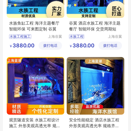
水族鱼缸工程 海洋主题餐厅
谷翼 酒店水族工程 海洋主题
智能环保 可来图定制 谷翼
餐厅 智能环保 交货周期短
水族工程施工
上海谷翼
水族工程
上海谷翼
水族工程
水族工程
水族工程公司
水族工程公司
3880.00
3880.00
拨打电话
有限公司
拨打电话
有限公司
￥
￥
水族景观工程
水族馆工程
工程水族
上海水族工程
大型水族工程
观赏隧道安装 水族工程设计
安全性能稳定 酒店水族工程
施工 外形美观高透光率 规格
外形美观高透光率 规格齐全