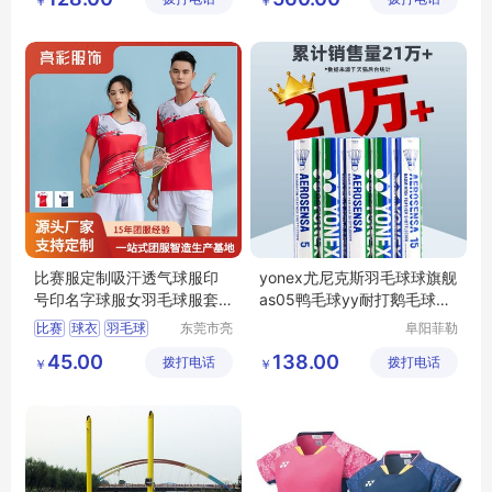
￥
￥
铸铁羽毛球柱
器材有限
公司
比赛服定制吸汗透气球服印
yonex尤尼克斯羽毛球球旗舰
号印名字球服女羽毛球服套
as05鸭毛球yy耐打鹅毛球AS
装女款
9球
比赛
球衣
羽毛球
东莞市亮
阜阳菲勒
彩服饰有
科技有限
短袖
透气吸汗
45.00
138.00
拨打电话
限公司
拨打电话
公司
￥
￥