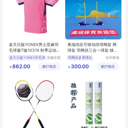
楽天日版YONEX男士亚麻羽
奥瑞供应可移动排球网架 网
毛球服T恤10374 秋季运动球
球架 羽网排三合一球架 移动
衣现货
羽毛球柱
楽天日版YONEX羽毛球
安徽宏霸
羽网排多用球柱
沧州奥瑞
机械设备
体育器材
羽毛球柱
排球柱
862.00
300.00
拨打电话
有限公司
拨打电话
制造有限
￥
￥
气排球中
公司
便携羽毛球柱