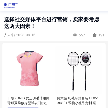
选择社交媒体平台进行营销，卖家要考虑
这两大因素！
齐未来/ 2023-09-15
557
191
日版YONEX女士羽毛球服网
何大屋 羽毛球拍套装 HDW1
球服夏季修身型球衣T恤短袖
30801 雅物小礼品定制 送客
20564
户礼品 MY-ACJJ-（T）-145