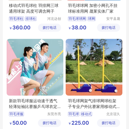
移动式羽毛球柱 羽排网三球
羽毛球球网 加密小网孔不挂
通用球架 高度可调含网子
球标准用网 晟莱实体厂家
羽毛球柱
排球柱
河北达创
羽毛球球网
球网
安平县晟
体育器材
莱丝网制
网球柱
360.00
38.00
拨打电话
有限公司
拨打电话
造有限公
￥
￥
移动式羽毛球柱
司
可移动羽毛球柱
新款羽毛球服运动速干透气
羽毛球网架气排球网球柱架
轻薄短袖比赛服乒乓球衣定
子专业户外比赛家用移动式
制印字
标准便携沙滩
羽毛球服
东莞市亮
羽毛球
移动式
北京谊久
彩服饰有
科技有限
速干羽毛球服
50.00
225.00
拨打电话
限公司
拨打电话
公司
￥
￥
透气羽毛球服