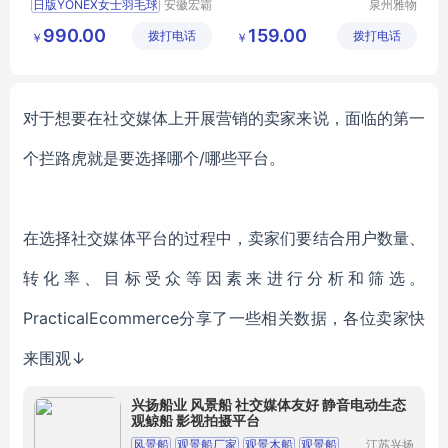
日版YONEX女士羽毛球
安徽宏霸
泉州雅物
机械设备
贸易有限
990.00
159.00
拨打电话
有限公司
拨打电话
公司
￥
￥
对于想要在社交媒体上开展
营销
的卖家来说，面临的第一
个拦路虎就是要选择哪个/哪些平台。
在选择社交媒体平台的过程中，卖家们要结合用户数量、
转化率、目标受众等因素来进行分析和筛选。
PracticalEcommerce分享了一些相关数据，各位卖家快
来围观↓
兴扬船业 风景船 社交媒体友好 静音电动生态
观鲸船 影视拍摄平台
风景船
观景船厂家
观景木船
观景船
江苏兴扬