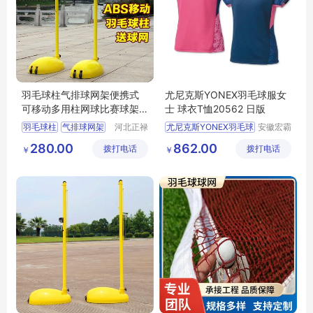
羽毛球柱气排球网架便携式
尤尼克斯YONEX羽毛球服女
可移动多用柱网球比赛球架
士 球衣T恤20562 日版
正禄
羽毛球柱
气排球网架
河北正禄
尤尼克斯YONEX羽毛球
安徽宏霸
教学设备
机械设备
便携式羽毛球柱
280.00
862.00
拨打电话
制造有限
拨打电话
有限公司
￥
￥
可移动网球柱
公司
比赛球架