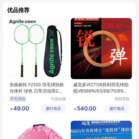
优品推荐
安格耐特 F2100 羽毛球拍铁
威克多VICTOR胜利羽毛球拍
分体杆 绿色 日常活动用2支/
线VBS66N/63/68/70/69N
副
大盘线200米
羽毛球拍
六安好德
阜阳菲勒
商贸有限
科技有限
49.00
540.00
拨打电话
公司
拨打电话
公司
￥
￥