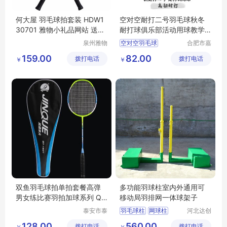
何大屋 羽毛球拍套装 HDW1
空对空耐打二号羽毛球秋冬
30701 雅物小礼品网站 送长
耐打球俱乐部活动用球教学
辈健身礼物 MY-ACJJ-（T）
训练用球
泉州雅物
空对空羽毛球
合肥市嘉
-144
贸易有限
合盛瑞体
俱乐部羽毛球
159.00
82.00
拨打电话
公司
拨打电话
育用品有
￥
￥
训练羽毛球
限公司
羽毛球批发
双鱼羽毛球拍单拍套餐高弹
多功能羽球柱室内外通用可
男女练比赛羽拍加球系列 QT
移动局羽排网一体球架子
1601 加球
泰安市泰
羽毛球柱
网球柱
河北达创
山区安美
体育器材
排球柱
ABS羽毛球柱
128.00
560.00
拨打电话
瑞特健身
拨打电话
有限公司