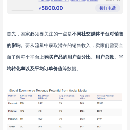
船业有限
餐饮试观景船
公司
5800.00
拨打电话
￥
首先，卖家必须要关注的一点是
不同社交媒体平台
对
销售
的影响
。
要从流量中获取潜在的销售收入，卖家们需要全
面了解每个平台上
购买产品的用户百分比、用户总数、平
均转化率以及平均订单价值
等数据。