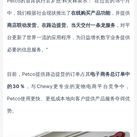
Petco的首席执行官罗恩·科夫林表示：
“在过去的18个月
中，我们
根据社会现状
推出了
在线购买产品
功能
，
并提供
商店联动发货、在
路边
提货、
当天交付
一条龙服务
，
对平
台更新了
世界一流的应用程序，
为日益增长
数字业务
提供
必要的信息服务。
”
目前，
Petco
提供路边提货的订单占其
电子商务
总
订单中
的
30％
，
与
Chewy
更专业的宠物电商平台竞争中
，
Petco使用
更快
、
更低成本地向客户提供产品
服务夺得优
势
。