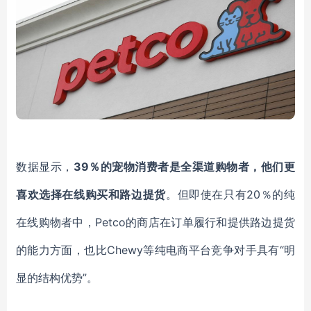
数据显示，
39％的宠物消费者是全渠道购物者，他们更
喜欢选择
在线购买和路边提货
。
但即使
在只有
20％的
纯
在线购物者中，
Petco的商店在订单履行和提供路边提货
的能力方面，也比Chewy
等纯电商平台
竞争对手具有
“明
显的结构优势”。