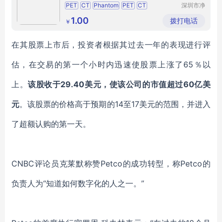
PET
CT
Phantom
PET
CT
深圳市净
康科技有
衰减校正模体
PET模体
PET
限公司
1.00
拨打电话
￥
CT性能模体
在其
股票上市后，
投资者根据其过去一年的表现进行评
估
，在交易的第一个小时内迅速使股票上涨了
65％以
上。
该股收于
29.40美元，使该公司的市值超过60亿美
元
。该股票的价格高于预期的
14至17美元的范围，并进入
了超额认购的第一天。
CNBC评论员克莱默称赞Petco
的成功转型
，称
Petco的
负责人
为
“知道如何数字化的人之一
。
”