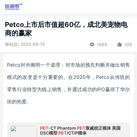
Petco上市后市值超60亿，成北美宠物电
商的赢家
林钰欣/ 2023-09-15
1665
105
Petco
对外阐明一个道理：对市场的预先判断并做出销售
模式的改变是十分重要的。在
2020年，Petco从传统的
零售行业转型为线上销售，
并通过成功的
IPO赢得了华尔
街的热爱。
PET
-CT Phantom
PET
衰减校正模体 美国
DSC模型
PET
/CT/P模体