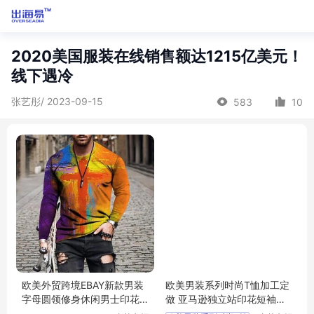
2020美国服装在线销售额达1215亿美元！
线下遇冷
张艺彤/ 2023-09-15
583
10
欧美外贸跨境EBAY新款男装
欧美男装系列时尚T恤加工定
字母圆领修身休闲男士印花T
做 亚马逊独立站印花短袖针
恤长袖
织衫