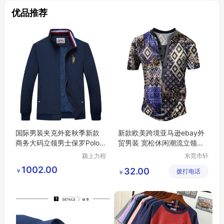
优品推荐
国际男装夹克外套秋季新款
新款欧美跨境亚马逊ebay外
商务大码立领男士保罗Polo
贸男装 宽松休闲潮流立领印
衫风衣潮
花短袖
颍上力程
东莞市轩
仪器设备
洋服饰有
1002.00
32.00
￥
有限公司
拨打电话
限公司
￥