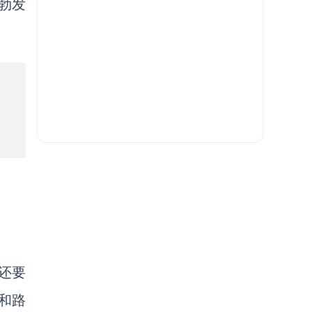
蓬勃发
还要
和路