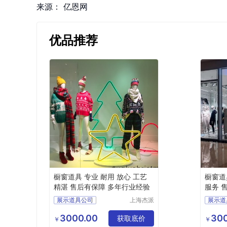
来源：
亿恩网
优品推荐
橱窗道具 专业 耐用 放心 工艺
橱窗道
精湛 售后有保障 多年行业经验
服务 
展示道具公司
上海杰派
展示道
展示有限
橱窗道具
橱窗道
公司
3000.00
300
获取底价
￥
￥