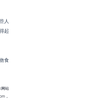
一些人
付得起
宠物食
本网站
om，