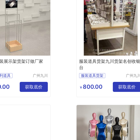
装展示架货架订做厂家
服装道具货架九川货架名创收
台
列道具
广州九川
服装道具货架
广州九
货架有限
货架有
示架
女服装店装修货架
公司
公司
.00
800.00
摆中柜
获取底价
服装货架
获取底价
￥