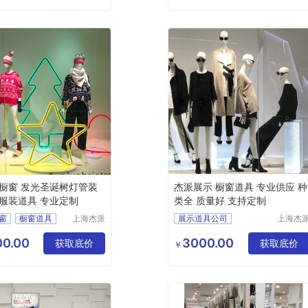
橱窗 发光圣诞树灯管装
杰派展示 橱窗道具 专业供应 种
服装道具 专业定制
类全 质量好 支持定制
窗
橱窗道具
上海杰派
展示道具公司
上海杰
展示有限
展示有
计
橱窗安装
橱窗道具
公司
公司
0.00
3000.00
获取底价
获取底价
￥