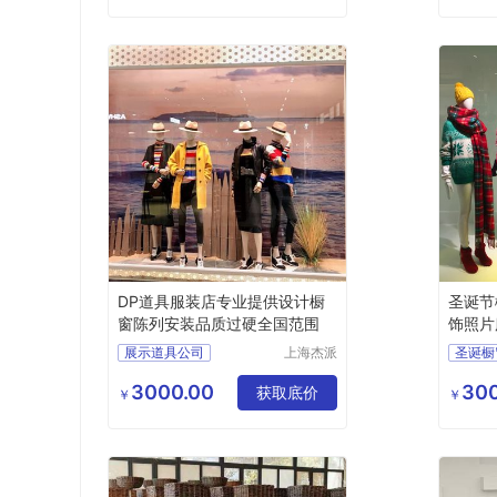
DP道具服装店专业提供设计橱
圣诞节
窗陈列安装品质过硬全国范围
饰照片
展示道具公司
上海杰派
圣诞橱
展示有限
橱窗道具
DP道具
橱窗设
公司
3000.00
300
设计安装
服装店
获取底价
￥
￥