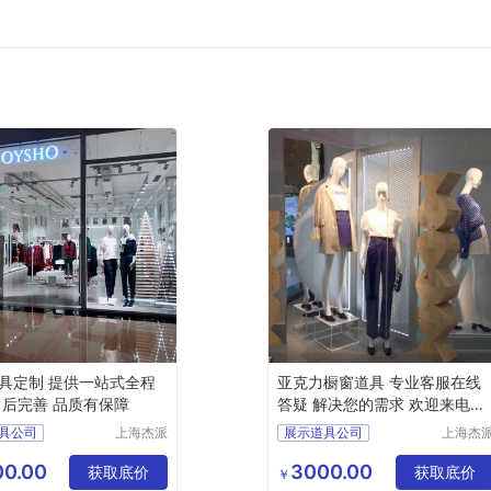
具定制 提供一站式全程
亚克力橱窗道具 专业客服在线
售后完善 品质有保障
答疑 解决您的需求 欢迎来电详
询
具公司
上海杰派
展示道具公司
上海杰
展示有限
展示有
具
橱窗道具
公司
公司
0.00
3000.00
获取底价
获取底价
￥