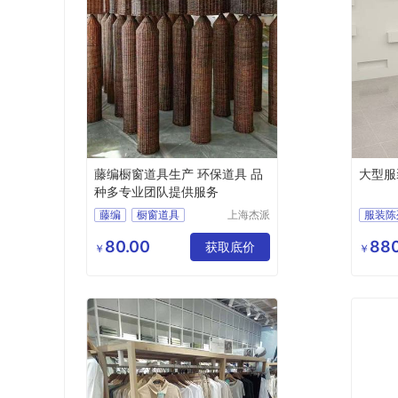
藤编橱窗道具生产 环保道具 品
大型服
种多专业团队提供服务
藤编
橱窗道具
上海杰派
服装陈
展示有限
藤编橱窗道具
服装展
公司
80.00
880
道具生产厂
获取底价
服装挂
￥
￥