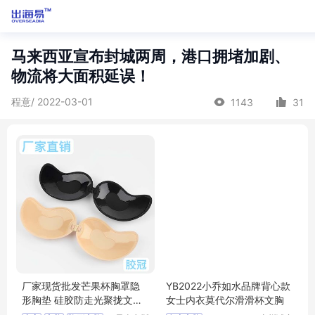
马来西亚宣布封城两周，港口拥堵加剧、
物流将大面积延误！
程意/ 2022-03-01
1143
31
厂家现货批发芒果杯胸罩隐
YB2022小乔如水品牌背心款
形胸垫 硅胶防走光聚拢文胸
女士内衣莫代尔滑滑杯文胸
乳贴