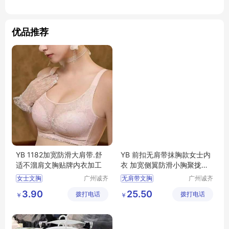
优品推荐
YB 1182加宽防滑大肩带.舒
YB 前扣无肩带抹胸款女士内
适不溜肩文胸贴牌内衣加工
衣 加宽侧翼防滑小胸聚拢女
文胸 DYT1011
女士文胸
广州诚齐
无肩带文胸
广州诚齐
服饰有限
服饰有限
3.90
25.50
拨打电话
公司
拨打电话
公司
￥
￥