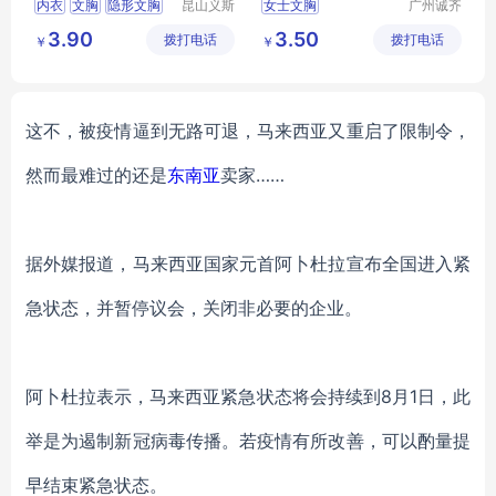
内衣
文胸
隐形文胸
昆山义斯
女士文胸
广州诚齐
莱电子有
服饰有限
3.90
3.50
拨打电话
限公司
拨打电话
公司
￥
￥
这不，被疫情逼到无路可退，马来西亚又重启了限制令，
然而最难过的还是
东南亚
卖家
……
据外媒报道，马来西亚国家元首阿卜杜拉宣布全国进入紧
急状态，并暂停议会，关闭非必要的企业。
阿卜杜拉表示，马来西亚紧急状态将会持续到
8月1日，此
举是为遏制新冠病毒传播。若疫情有所改善，可以酌量提
早结束紧急状态。