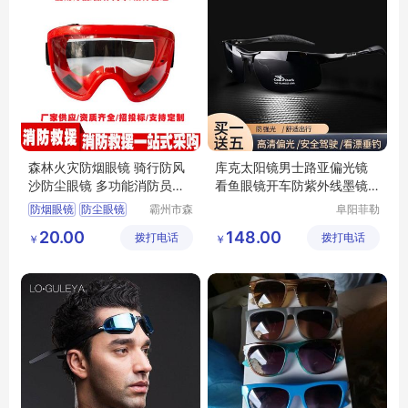
森林火灾防烟眼镜 骑行防风
库克太阳镜男士路亚偏光镜
沙防尘眼镜 多功能消防员防
看鱼眼镜开车防紫外线墨镜
护眼镜
男款
防烟眼镜
防尘眼镜
霸州市森
阜阳菲勒
汛安消防
科技有限
消防员防护眼镜
20.00
148.00
拨打电话
护用品厂
拨打电话
公司
￥
￥
火灾防烟眼镜
(个体工
多功能眼镜
商户)