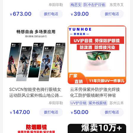
镜片
阜阳菲勒
梅思安
防冲击护目镜
东莞市叉
科技有限
车管家网
工业工地眼镜
673.00
39.00
拨打电话
公司
拨打电话
络科技有
￥
￥
威护眼镜
限公司
SCVCN智能变色骑行眼镜女
云禾劳保紫外防护激光焊接
运动防风尘紫外线山地公路
化工防护眼镜耐摔可伸缩
自行车眼镜男
阜阳菲勒
UV护目镜
紫外线眼镜
苏州云禾
科技有限
电子科技
激光焊接眼镜
147.00
50.00
拨打电话
公司
拨打电话
有限公司
￥
￥
防护眼镜
劳保眼镜