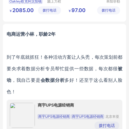
Oakley欧克利太阳镜
颍上力程
阜阳菲勒
仪器设备
科技有限
2085.00
97.00
拨打电话
有限公司
拨打电话
公司
￥
￥
电商运营小林，职龄
2年
到了年底就抓狂！各种活动方案让人头秃，每次策划前都
要央求着数据分析专员帮忙提供一些数据，每次都很
被
动
，我自己要是
会数据分析
多好！还至于这么看别人脸
色！
商宇UPS电源经销商
商宇UPS电源经销商
商宇UPS电源经销商
北京丰亚
伟业科技
商宇UPS电源经销商
商宇UPS电源经销商
发展有限
拨打电话
公司
商宇UPS电源经销商