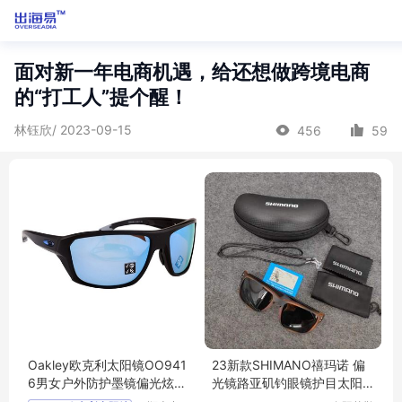
面对新一年电商机遇，给还想做跨境电商
的“打工人”提个醒！
林钰欣/ 2023-09-15
456
59
Oakley欧克利太阳镜OO941
23新款SHIMANO禧玛诺 偏
6男女户外防护墨镜偏光炫彩
光镜路亚矶钓眼镜护目太阳
水上运动眼镜
镜护眼骑行