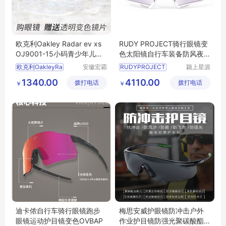
欧克利Oakley Radar ev xs
RUDY PROJECT骑行眼镜变
OJ9001-15小码青少年儿童
色太阳镜自行车装备防风夜
速滑骑行眼镜
视镜男CUTLINE
欧克利OakleyRa
安徽宏霸
RUDYPROJECT
颍上星源
机械设备
科技发展
1340.00
4110.00
拨打电话
有限公司
拨打电话
有限公司
￥
￥
迪卡侬自行车骑行眼镜跑步
梅思安威护眼镜防冲击户外
眼镜运动护目镜变色OVBAP
作业护目镜防强光聚碳酸酯