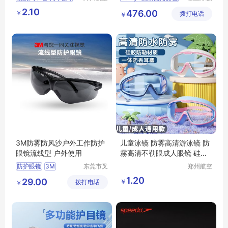
港区全瑞
科技发展
老花眼镜多种颜
2.10
476.00
￥
琦日用品
拨打电话
有限公司
￥
色包装老视眼镜
店
3M防雾防风沙户外工作防护
儿童泳镜 防雾高清游泳镜 防
眼镜流线型 户外使用
霧高清不勒眼成人眼镜 硅胶
耳塞大框
防护眼镜
3M
东莞市叉
郑州航空
车管家网
港区全瑞
防雾防风沙
1.20
29.00
￥
拨打电话
络科技有
琦日用品
￥
限公司
店