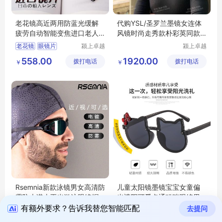
老花镜高近两用防蓝光缓解
代购YSL/圣罗兰墨镜女连体
疲劳自动智能变焦进口老人
风镜时尚走秀款朴彩英同款
眼镜片
太阳镜SL364
老花镜
眼镜片
颍上卓越
颍上卓越
电子商务
电子商务
老花镜高清
558.00
1920.00
拨打电话
有限公司
拨打电话
有限公司
￥
￥
老人眼镜片
老花镜防蓝光
Rsemnia新款泳镜男女高清防
儿童太阳镜墨镜宝宝女童偏
雾防水潜水平光游泳眼镜帽
光遮阳可爱卡通猫咪眼镜男
套装备
童潮个性时尚
有额外要求？告诉我替您智能匹配
去提问
Rsemnia新款泳镜男
颍上力程
儿童太阳镜
郑州航空
仪器设备
港区全瑞
宝宝女童偏光遮阳