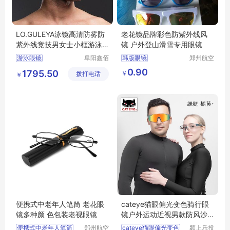
LO.GULEYA泳镜高清防雾防
老花镜品牌彩色防紫外线风
紫外线竞技男女士小框游泳
镜 户外登山滑雪专用眼镜
眼镜潜水装备
游泳眼镜
阜阳鑫佰
韩版眼镜
郑州航空
汇科技有
港区全瑞
游泳眼镜行情
泳镜
防紫外线镜风镜
0.90
1795.50
￥
拨打电话
限公司
琦日用品
￥
游泳眼镜厂家直销
男女潮流眼镜
店
潜水装备
处理货两元
便携式中老年人笔筒 老花眼
cateye猫眼偏光变色骑行眼
镜多种颜 色包装老视眼镜
镜户外运动近视男款防风沙
女自行车配件
便携式中老年人笔筒
郑州航空
cateye猫眼偏光变色
颍上乐投