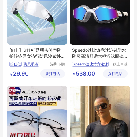
倍仕佳 611AF透明实验室防
Speedo速比涛竞速泳镜防水
护眼镜男女骑行防风沙紫外
防雾高清舒适大框游泳眼镜
线防粉尘飞溅
镀膜男女
倍仕佳
防风眼镜
深圳市鹏
Speedo速比涛竞速泳
颍上卓越
亮工贸有
电子商务
骑行眼镜
29.90
538.00
拨打电话
限公司
拨打电话
有限公司
￥
￥