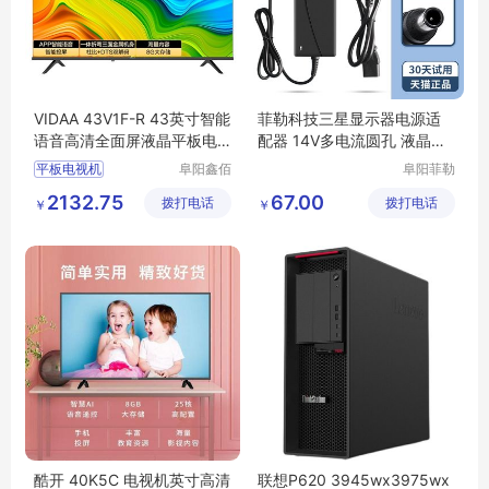
VIDAA 43V1F-R 43英寸智能
菲勒科技三星显示器电源适
语音高清全面屏液晶平板电
配器 14V多电流圆孔 液晶台
视机
式通用适配
平板电视机
阜阳鑫佰
阜阳菲勒
汇科技有
科技有限
平板电视机行情
2132.75
67.00
拨打电话
限公司
拨打电话
公司
￥
￥
平板电视机图片
平板电视机多少钱
平板电视机厂家
酷开 40K5C 电视机英寸高清
联想P620 3945wx3975wx