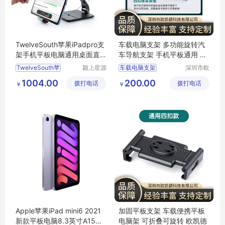
TwelveSouth苹果iPadpro支
车载电脑支架 多功能旋转汽
架手机平板电脑通用桌面直
车导航支架 手机平板通用 欧
播懒人支撑架
凯德
TwelveSouth苹
颍上星源
车载电脑支架
深圳市欧
科技发展
凯德科技
工控电脑支架
1004.00
200.00
拨打电话
有限公司
拨打电话
有限公司
￥
￥
三防平板支架
加固平板支架
华为支架
Apple苹果iPad mini6 2021
加固平板支架 车载便携平板
新款平板电脑8.3英寸A15芯
电脑架 可折叠可旋转 欧凯德