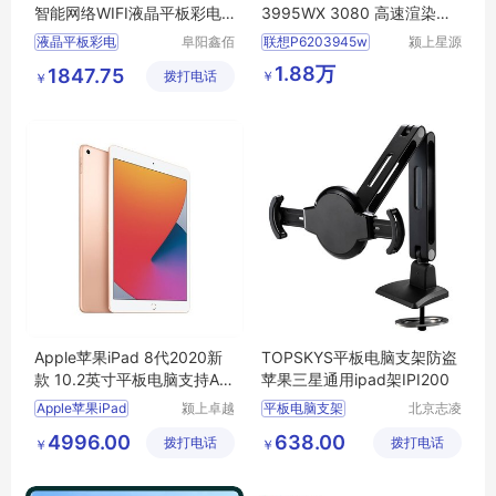
智能网络WIFI液晶平板彩电3
3995WX 3080 高速渲染办
2 43
公电脑主机
液晶平板彩电
阜阳鑫佰
联想P6203945w
颍上星源
汇科技有
科技发展
液晶平板彩电行情
1.88万
1847.75
￥
拨打电话
限公司
有限公司
￥
电视机
液晶平板彩电厂家直销
液晶平板彩电图片
Apple苹果iPad 8代2020新
TOPSKYS平板电脑支架防盗
款 10.2英寸平板电脑支持Ap
苹果三星通用ipad架IPI200
ple pencil
Apple苹果iPad
颍上卓越
平板电脑支架
北京志凌
电子商务
云科贸有
IPAD支架
4996.00
638.00
拨打电话
有限公司
拨打电话
限公司
￥
￥
苹果IPAD支架
防盗平板电脑支架
直播支架