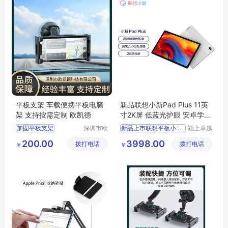
平板支架 车载便携平板电脑
新品联想小新Pad Plus 11英
架 支持按需定制 欧凯德
寸2K屏 低蓝光护眼 安卓学习
办公影音平板
加固平板支架
深圳市欧
新品上市联想平板小新Pa
颍上卓越
凯德科技
电子商务
ipad支架
200.00
3998.00
拨打电话
有限公司
拨打电话
有限公司
￥
￥
三防平板支架
显示器支架
气泵支架