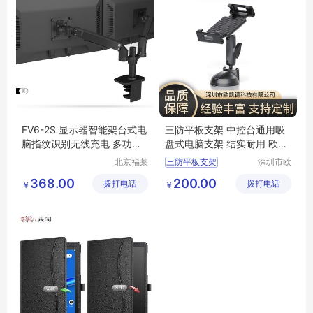
FV6-2S 显示器智能架台式电
三防平板支架 中控台通用吸
脑指纹识别无线充电 多功能
盘式电脑支架 结实耐用 欧凯
支架
德
北京福莱
三防平板支架
深圳市欧
利达科技
凯德科技
显示器支架
368.00
200.00
拨打电话
有限公司
拨打电话
有限公司
￥
￥
车载电脑支架
气泵支架
车载平板支架