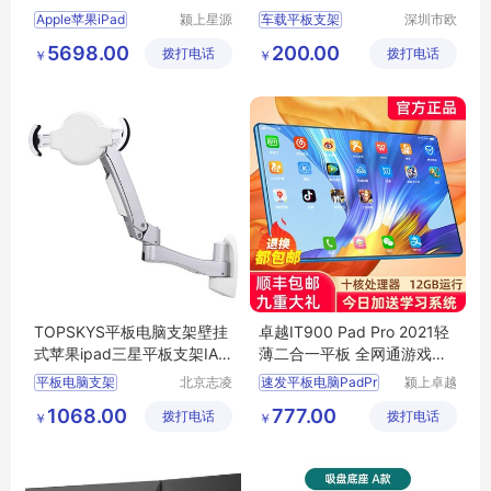
片全面屏
Apple苹果iPad
颍上星源
车载平板支架
深圳市欧
科技发展
凯德科技
加固平板支架
5698.00
200.00
拨打电话
有限公司
拨打电话
有限公司
￥
￥
平板电脑支架
车载支架
车载电脑支架
TOPSKYS平板电脑支架壁挂
卓越IT900 Pad Pro 2021轻
式苹果ipad三星平板支架IAW
薄二合一平板 全网通游戏办
200
公学生网课利器
平板电脑支架
北京志凌
速发平板电脑PadPr
颍上卓越
云科贸有
电子商务
IPAD支架
1068.00
777.00
拨打电话
限公司
拨打电话
有限公司
￥
￥
壁挂式平板电脑支架
防盗IPAD平板支架
苹果IPAD支架