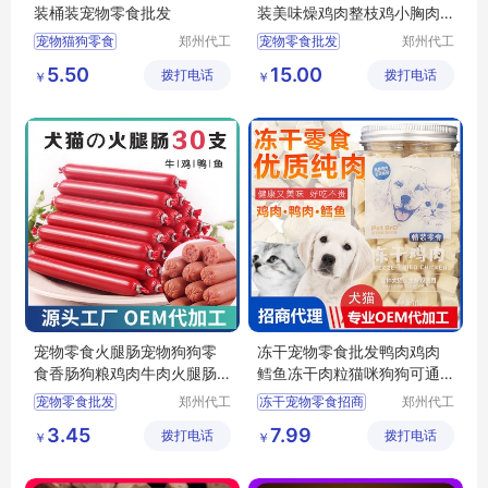
装桶装宠物零食批发
装美味燥鸡肉整枝鸡小胸肉4
00克3袋
宠物猫狗零食
郑州代工
宠物零食批发
郑州代工
帮网络科
帮网络科
猫狗鸡肉零食丁
狗狗零食批发
5.50
15.00
拨打电话
技有限公
拨打电话
技有限公
￥
￥
宠物冻干零食
狗狗零食鸡胸肉批发
司
司
宠物零食批发
宠物零食定制
宠物零食批发价格
宠物零食火腿肠宠物狗狗零
冻干宠物零食批发鸭肉鸡肉
食香肠狗粮鸡肉牛肉火腿肠3
鳕鱼冻干肉粒猫咪狗狗可通
0支批发
用批发
宠物零食批发
郑州代工
冻干宠物零食招商
郑州代工
帮网络科
帮网络科
宠物零食定制
冻干宠物零食代理
3.45
7.99
拨打电话
技有限公
拨打电话
技有限公
￥
￥
宠物零食火腿肠批发
猫咪零食代理
司
司
狗狗零食批发
狗狗零食批发
宠物零食香肠批发
宠物零食批发