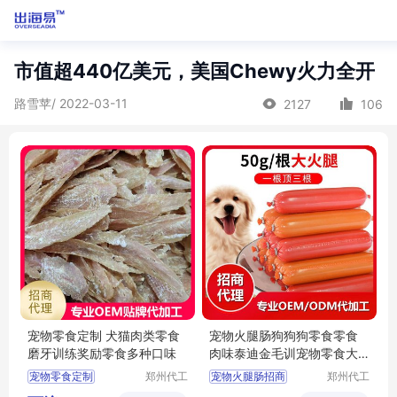
市值超440亿美元，美国Chewy火力全开
路雪苹/ 2022-03-11
2127
106
宠物零食定制 犬猫肉类零食
宠物火腿肠狗狗狗零食零食
磨牙训练奖励零食多种口味
肉味泰迪金毛训宠物零食大
礼包批发定制
宠物零食定制
郑州代工
宠物火腿肠招商
郑州代工
帮网络科
帮网络科
宠物零食批发
狗狗零食批发