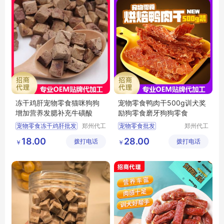
冻干鸡肝宠物零食猫咪狗狗
宠物零食鸭肉干500g训犬奖
增加营养发腮补充牛磺酸
励狗零食磨牙狗狗零食
宠物零食冻干鸡肝批发
郑州代工
宠物零食批发
郑州代工
帮网络科
帮网络科
宠物零食批发
宠物零食定制
18.00
28.00
拨打电话
技有限公
拨打电话
技有限公
￥
￥
宠物零食定制
训犬奖励零食批发
司
司
猫咪零食批发
狗狗零食批发
狗狗零食批发
狗狗磨牙零食批发