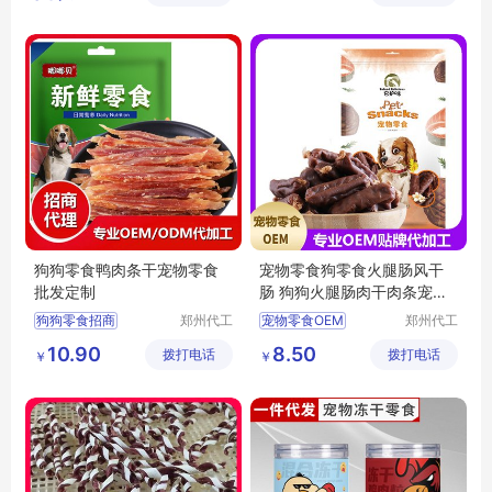
司
司
宠物零食批发
狗狗零食批发
宠物零食代理
狗狗零食代理
狗狗零食鸭肉条干宠物零食
宠物零食狗零食火腿肠风干
批发定制
肠 狗狗火腿肠肉干肉条宠物
食品oem
狗狗零食招商
郑州代工
宠物零食OEM
郑州代工
帮网络科
帮网络科
狗狗零食代理
宠物零食代工
10.90
8.50
拨打电话
技有限公
拨打电话
技有限公
￥
￥
宠物零食批发
宠物零食招商
司
司
宠物零食定制
狗零食火腿肠代理
宠物零食代理
狗零食火腿肠加工