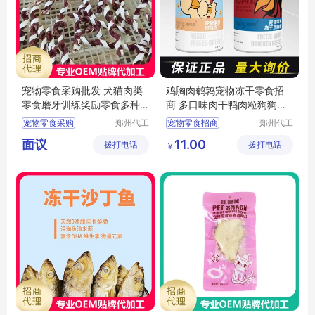
宠物零食采购批发 犬猫肉类
鸡胸肉鹌鹑宠物冻干零食招
零食磨牙训练奖励零食多种
商 多口味肉干鸭肉粒狗狗猫
口味
咪零食代理
宠物零食采购
郑州代工
宠物零食招商
郑州代工
帮网络科
帮网络科
宠物零食批发
宠物零食厂家代理
面议
11.00
拨打电话
技有限公
拨打电话
技有限公
￥
宠物零食定制
狗狗零食招商
司
司
宠物食品采购
猫咪零食代理
犬猫零食批发
宠物冻干零食代理