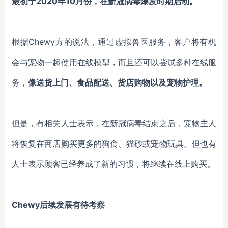
最初
于
2020年
10月份
，
在新冠病毒爆发时期
启动
。
根据
Chewy
方的说法，通过虚拟兽医服务，客户将
有机
会与宠物一起
使用在线模型
，而且
还可以尝试多种在线服
务，
像
送货上门
、
食品配送
、
货店购物
以及宠物护理
。
但是，有相关人士表示，在新冠病毒结束之后，
宠物主人
将恢复在商店购买更多的狗食
、
猫砂或宠物玩具
。
但也有
人士表示
顾客已经养成了新
的
习惯
，
将继续在线上购买
。
Chewy
后续发展有待考察