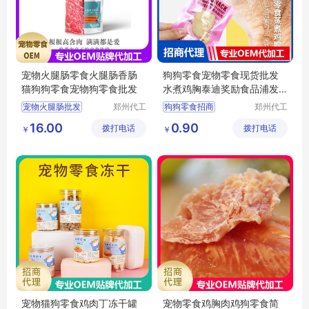
宠物火腿肠零食火腿肠香肠
狗狗零食宠物零食现货批发
猫狗狗零食宠物狗零食批发
水煮鸡胸泰迪奖励食品浦发
定制
宠物火腿肠批发
郑州代工
狗狗零食招商
郑州代工
帮网络科
帮网络科
宠物火腿肠代理
狗狗零食代理
16.00
0.90
拨打电话
技有限公
拨打电话
技有限公
￥
￥
宠物火腿肠招商
狗狗零食批发
司
司
宠物狗零食批发
宠物零食批发
狗狗零食批发
宠物零食定制
宠物猫狗零食鸡肉丁冻干罐
宠物零食鸡胸肉鸡狗零食简