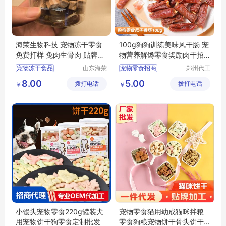
海荣生物科技 宠物冻干零食
100g狗狗训练美味风干肠 宠
免费打样 兔肉生骨肉 贴牌代
物营养解馋零食奖励肉干招
工
商代理
宠物冻干食品
山东海荣
宠物零食招商
郑州代工
生物科技
帮网络科
宠物冻干工厂
宠物零食代理
8.00
5.00
拨打电话
有限公司
拨打电话
技有限公
￥
￥
宠物零食
冻干定制
宠物零食招商代理
司
宠物冻干OEM
狗狗零食招商
狗狗肉干代理
小馒头宠物零食220g罐装犬
宠物零食猫用幼成猫咪拌粮
用宠物饼干狗零食定制批发
零食狗粮宠物饼干骨头饼干