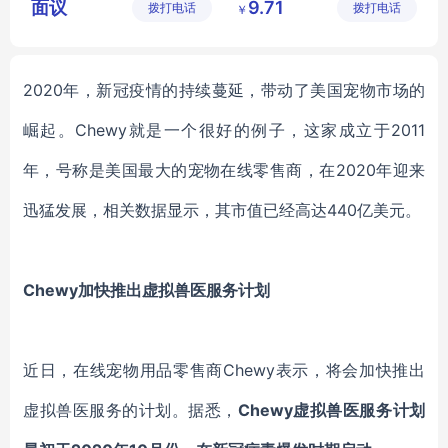
面议
9.71
拨打电话
技有限公
拨打电话
技有限公
￥
宠物零食代理
宠物零食批发
司
司
宠物零食招商
宠物零食定制
宠物零食定制价格
宠物零食代理
2020年，新冠疫情的持续蔓延，带动了美国宠物市场的
崛起。
Chewy
就是一个很好的例子，这家成立于
2011
年，号称是美国最大的宠物在线零售商，在2020年迎来
迅猛发展，相关数据显示，其市值已经高达440亿美元。
Chewy
加快推出虚拟兽医服务计划
近日，
在线宠物用品零售商
Chewy
表示，将会
加快推出
虚拟兽医服务
的
计划
。
据悉，
Chewy
虚拟兽医服务
计划