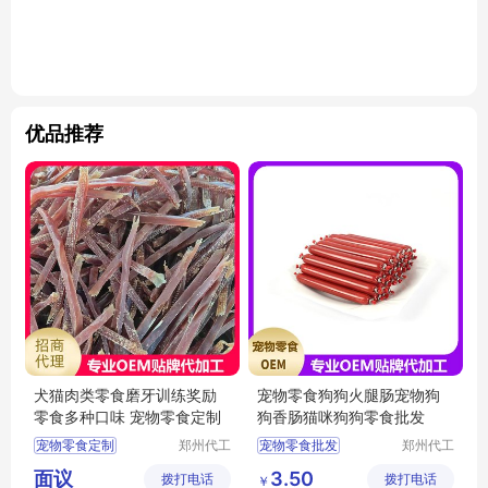
优品推荐
犬猫肉类零食磨牙训练奖励
宠物零食狗狗火腿肠宠物狗
零食多种口味 宠物零食定制
狗香肠猫咪狗狗零食批发
宠物零食定制
郑州代工
宠物零食批发
郑州代工
帮网络科
帮网络科
宠物零食定制价格
宠物零食代理
面议
3.50
拨打电话
技有限公
拨打电话
技有限公
￥
宠物食品定制
宠物零食招商