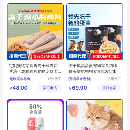
猫条批发
宠物食品批发
定制宠物零食鸡肉干鸡肉切
冻干鹌鹑蛋黄宠物零食猫咪
片冻干鸡胸肉片猫咪宠物零
罐头增肥狗狗零食批发定制
食狗狗零食
定制宠物零食
郑州代工
宠物零食定制
郑州代工
帮网络科
帮网络科
宠物零食批发
宠物零食批发
48.00
69.90
拨打电话
技有限公
拨打电话
技有限公
￥
￥
猫咪零食批发
狗狗零食批发
司
司
狗狗零食批发
狗狗零食定制
鸡肉干宠物零食批发
宠物鹌鹑蛋批发