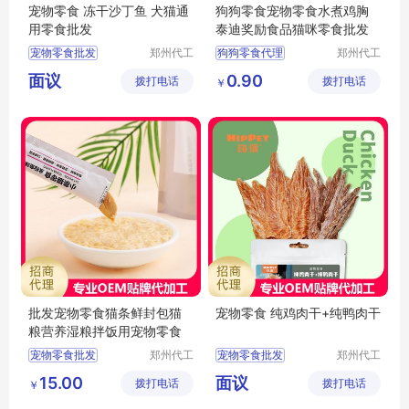
宠物零食 冻干沙丁鱼 犬猫通
狗狗零食宠物零食水煮鸡胸
用零食批发
泰迪奖励食品猫咪零食批发
宠物零食批发
郑州代工
狗狗零食代理
郑州代工
帮网络科
帮网络科
宠物零食代理
狗狗零食批发
面议
0.90
拨打电话
技有限公
拨打电话
技有限公
￥
宠物零食招商
狗狗零食加工
司
司
宠物冻干零食批发
狗狗零食定制
犬猫零食批发
猫咪零食批发
批发宠物零食猫条鲜封包猫
宠物零食 纯鸡肉干+纯鸭肉干
粮营养湿粮拌饭用宠物零食
宠物零食批发
郑州代工
宠物零食批发
郑州代工
帮网络科
帮网络科
宠物零食定制
宠物零食代工
15.00
面议
拨打电话
技有限公
拨打电话
技有限公
￥
宠物零食批发价格
宠物零食定制
司
司
宠物零食代理
宠物肉类零食批发