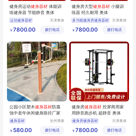
健身房运动
健身器材
体能训
健身房大型
健身器材
小腿训
练健身器 节能静音 奥体
练器 经久耐用 奥体
运动健身器材
天津奥体
多功能健身房健身器材
天津奥体
联盟体育
联盟体育
家庭式健身器材
家用健身器材
7800.00
7800.00
拨打电话
用品有限
拨打电话
用品有限
￥
￥
商用健身器材
健身房运动健身器材
公司
公司
健身房健身器材
健身房健身器材
智能室内健身器材
家庭式健身器材
公园小区塑木
健身器材
防腐
健身房
健身器材
控屏商用家
蚀中老年休闲健身路径厂家
用静音跑步机 超静音 奥体
健身器材
沧州博泰
健身房健身器材
天津奥体
体育设备
联盟体育
塑木健身器材
商用健身器材
580.00
7800.00
拨打电话
有限公司
拨打电话
用品有限
￥
￥
户外健身路径
室内健身器材
公司