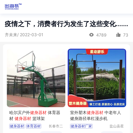
疫情之下，消费者行为发生了这些变化......
齐未来/ 2022-03-01
4789
73
哈尔滨户外
健身器材
体育器
室外塑木
健身器材
中老年人
材
健身器材
篮球架
健身路径单杠漫步机
健身器材
体育器材
长春市二
健身器材厂家
盐山县星
道区北腾
动游乐设
篮球架
乒乓球台
健身器材