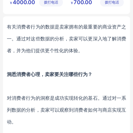
4000.00
700.00
拨打电话
五金产品
拨打电话
施厂
￥
￥
健身器材价格
批发处
塑木健身器材
单杠健身器材
有关消费者行为的数据是卖家拥有的最重要的商业资产之
一。通过对这些数据的分析，
卖家
可以更深入地了解消费
者，并为他们提供更
个性化的
体验。
洞悉消费者心理，卖家要关注哪些行为？
对消费者行为的洞察
是成功实现转化
的
基石
。通过对一系
列数据的分析，卖家可以观察到消费者如何与商店实现互
动。