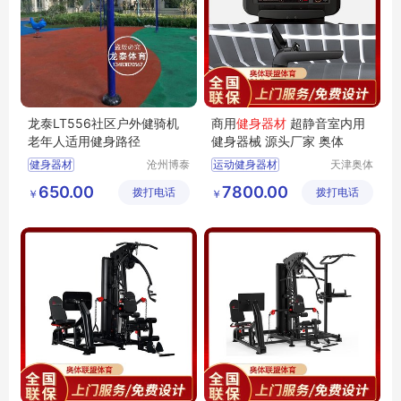
龙泰LT556社区户外健骑机
商用
健身器材
超静音室内用
老年人适用健身路径
健身器械 源头厂家 奥体
健身器材
沧州博泰
运动健身器材
天津奥体
体育设备
联盟体育
多功能健身房健身器材
650.00
7800.00
拨打电话
有限公司
拨打电话
用品有限
￥
￥
家庭式健身器材
公司
健身房健身器材
健身房运动健身器材