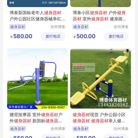
博泰新国标老年人
健身器材
博泰小区
健身器材
户外
健身
户外公园社区健身器械单杠
器材
室外
健身器材
健身路径
腰背按摩器
厂家 体育器材厂家
健身器材
沧州博泰
健身器材
沧州博泰
体育设备
体育设备
老年人健身器材
580.00
500.00
拨打电话
有限公司
拨打电话
有限公司
￥
￥
新国标健身器材
户外健身器械
单杠
腰背按摩器 室外
健身器材
户
健身器材
现货 户外公园小区
外
健身器材
新国标
健身器材
健身器材
健身器材
单人健骑
厂家
机图片
健身器材
沧州博泰
健身器材
沧州博泰
体育设备
体育设备