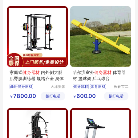
小区健身器材
家庭式健身器材
户外健身器材
运动健身器材
家庭式
健身器材
内外侧大腿
哈尔滨室外
健身器材
体育器
肌臀肌训练器 规格齐全 奥体
材 篮球架 乒乓球台
商用健身器材
天津奥体
健身器材
体育器材
长春市二
联盟体育
道区北腾
健身房运动健身器材
篮球架
乒乓球台
7800.00
600.00
拨打电话
用品有限
拨打电话
五金产品
￥
￥
家庭式健身器材
公司
批发处
健身房健身器材
家用健身器材