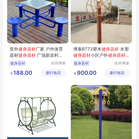
室外
健身器材
厂家 户外体育
博泰BT73塑木
健身器材
木塑
器材
健身器材
广场新农村
健
健身器材
小区户外
健身器材
身器材
厂家双人大转轮
健身器材
沧州博泰
健身器材
沧州博泰
体育设备
体育设备
188.00
900.00
拨打电话
有限公司
拨打电话
有限公司
￥
￥