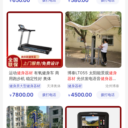
650.00
580.00
拨打电话
有限公司
拨打电话
有限公司
￥
￥
运动
健身器材
有氧健身车 商
博泰LT055 太阳能景观
健身
用跑步机 稳定性好 奥体
器材
光伏发电语音
健身器材
单柱遮阳棚
健身器材
厂家
健身房大型健身器材
天津奥体
健身器材
沧州博泰
联盟体育
体育设备
多功能健身房健身器材
7800.00
4500.00
拨打电话
用品有限
拨打电话
有限公司
￥
￥
健身房健身器材
公司
商用健身器材
家庭式健身器材