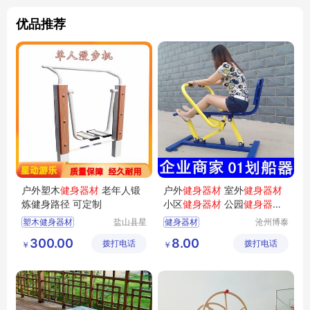
优品推荐
户外塑木
健身器材
老年人锻
户外
健身器材
室外
健身器材
炼健身路径 可定制
小区
健身器材
公园
健身器材
广场
健身器材
新国标
健身器
塑木健身器材
盐山县星
健身器材
沧州博泰
材
厂家
动游乐设
体育设备
健身器材
健身路径
300.00
8.00
拨打电话
施厂
拨打电话
有限公司
￥
￥
健身器材厂家
户外健身器材