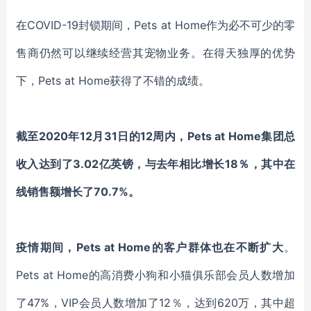
在
COVID-19
封锁
期间
，
Pets
at
Home作为必不可少的零
售商
仍然可以继续经营其宠物业务
。
在得天独厚的优势
下，
Pets
at
Home
获得了不错的成绩。
截至
2020年12月31日的12周内，Pets
at
Home集团总
收入达
到了
3.02亿英镑，
与去年相比
增长
18％
，
其中
在
线
销售额增长了
70.7%。
疫情期间，
Pets
at
Home
的客户群体也在不断扩大
。
Pets
at
Home
的高消费
小狗和小猫俱乐部
会员
人数增加
了
47%，
VIP
会员人数增加了
12％，达到620万，其中超