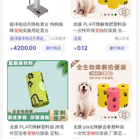
丽泽电动升降检查台 狗狗猫
龙膜 PLA可降解堆肥塑料袋
咪
宠物
实验用处置台
一次性环保
宠物
垃圾袋 全降
解黄色拾便袋
丽泽丽泽电动升降处置台狗狗猫咪宠物做实验用处置台
山东丽泽
龙膜
佛山市龙
宠物用品
膜新材料
供应
日用百货
PLA可降解堆肥塑料袋
4200.00
0.12
拨打电话
有限公司
拨打电话
科技有限
￥
￥
狗狗及用品
一次性宠物垃圾袋
公司
狗狗清洁美容工具
全降解宠物拾便袋
拾便袋的用途
龙膜 PLA可降解塑料袋 跨境
龙膜 pla全降解连卷塑料袋
外贸连卷
宠物
垃圾袋 定制猫
一次性
宠物
垃圾袋 厂家定制