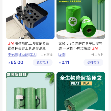
宠物
用多功能工具收纳盒放
龙膜 pla全降解连卷平口塑料
置多种美容工具易存易取
袋 一次性小狗垃圾袋
宠物
粪
便拾取袋
宠物用
多功能
工具
山东丽泽
龙膜
佛山市龙
宠物用品
膜新材料
收纳盒
易存易取
pla全降解连卷塑料袋
65.00
0.11
拨打电话
有限公司
拨打电话
科技有限
￥
￥
一次性宠物垃圾袋
公司
宠物便便拾取袋
小区宠物便便屋拾便袋