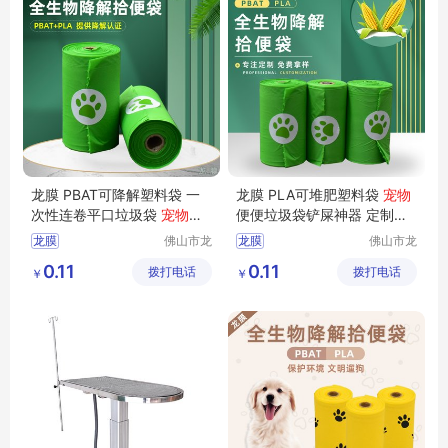
龙膜 PBAT可降解塑料袋 一
龙膜 PLA可堆肥塑料袋
宠物
次性连卷平口垃圾袋
宠物
粪
便便垃圾袋铲屎神器 定制
宠
便狗屎拾取袋
物
拾便袋
龙膜
佛山市龙
龙膜
佛山市龙
膜新材料
膜新材料
PBAT可降解塑料袋
PLA可堆肥塑料袋
0.11
0.11
拨打电话
科技有限
拨打电话
科技有限
￥
￥
一次性连卷垃圾袋
宠物便便垃圾袋铲屎神器
公司
公司
宠物便便拾取袋
定制宠物垃圾袋
最好的宠物拾便袋
垃圾袋猫