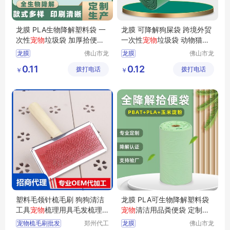
龙膜 PLA生物降解塑料袋 一
龙膜 可降解狗屎袋 跨境外贸
次性
宠物
垃圾袋 加厚拾便袋
一次性
宠物
垃圾袋 动物猫狗
生产厂家
户外拾便袋
龙膜
佛山市龙
龙膜
佛山市龙
膜新材料
膜新材料
PLA生物降解塑料袋
PBAT可降解塑料袋
0.11
0.12
拨打电话
科技有限
拨打电话
科技有限
￥
￥
一次性宠物垃圾袋
一次性宠物垃圾袋
公司
公司
宠物拾便袋加厚
动物猫狗拾便袋
宠物拾便袋哪个好
拾便袋包装
塑料毛领针梳毛刷 狗狗清洁
龙膜 PLA可生物降解塑料袋
工具
宠物
梳理用具毛发梳理
宠物
清洁用品粪便袋 定制生
分理器批发
产拾便垃圾袋
宠物梳毛刷批发
郑州代工
龙膜
佛山市龙