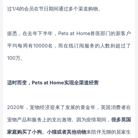
过
1/4
的会员在节日期间通过多个渠道购物
。
据悉，在去年
下半年，
Pets at Home兽医部门的新客户
平均每周有10000名，
而在线
订阅
服务的
人数则超过了
100万。
适时而变，
Pets
at
Home
实现全渠道经营
2020年，宠物经济迎来了发展的黄金年，英国消费者在
宠物产品
和服务上的
支出激增
。
因为
疫情期间，
很多英国
家庭购买了小狗
、
小
猫
或者
其他动物
来
陪伴无聊的居家
生