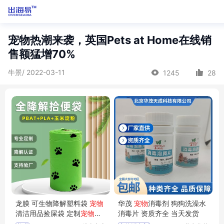
宠物热潮来袭，英国Pets at Home在线销
售额猛增70%
牛景/ 2022-03-11
1245
28
龙膜 可生物降解塑料袋
宠物
华茂
宠物
消毒剂 狗狗洗澡水
清洁用品捡屎袋 定制
宠物
垃
消毒片 资质齐全 当天发货
圾袋