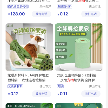
泽客户企业创意纪念品 MY-Q
塑料袋 一次性
宠物
垃圾袋 户
MGY-(T)-58
外狗屎拾便袋
猫爪多巴胺铃铛
泉州美泽
龙膜新材料
佛山市龙
贸易有限
膜新材料
2203313
客户企业
生物降解PLA可堆肥塑料袋
128.00
0.12
拨打电话
公司
拨打电话
科技有限
￥
￥
创意纪念品
MY
一次性宠物垃圾袋
公司
QMGY
T
58
户外狗屎拾便袋
可降解塑料袋普及不了
龙膜新材料 PLA可降解堆肥
龙膜 全生物降解pla塑料袋
塑料袋 一次性连卷垃圾袋 便
一次性
宠物
垃圾袋 全降解可
携
宠物
粪便袋
堆肥拾便袋
龙膜新材料
佛山市龙
龙膜
佛山市龙
膜新材料
膜新材料
PLA可降解堆肥塑料袋
全生物降解pla塑料袋
0.12
0.11
拨打电话
科技有限
拨打电话
科技有限
￥
￥
一次性连卷垃圾袋
一次性宠物垃圾袋
公司
公司
便携式宠物垃圾袋
浙江宠物垃圾袋
可降解塑料袋可以回收吗
浙江拾便袋