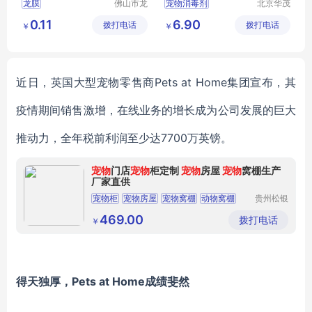
龙膜
佛山市龙
宠物消毒剂
北京华茂
膜新材料
天成科技
可生物降解塑料袋
0.11
6.90
拨打电话
科技有限
拨打电话
发展有限
￥
￥
宠物清洁用品捡屎袋
公司
公司
定制宠物垃圾袋
垃圾袋拾便
近日，英国大型宠物零售商
Pets
at
Home集团宣布
，
其
疫情期间
销售激增，
在线业务的增长成为公司发展的巨大
推动力，全年税前利润至少达
7700万英镑。
宠物
门店
宠物
柜定制
宠物
房屋
宠物
窝棚生产
厂家直供
宠物柜
宠物房屋
宠物窝棚
动物窝棚
贵州松银
展柜有限
宠物柜定制
公司
469.00
拨打电话
￥
得天独厚，
Pets
at
Home
成绩斐然