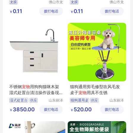
狗动物拾便袋
可降解拾便袋
龙膜
佛山市龙
龙膜
佛山市龙
膜新材料
膜新材料
PLA可降解塑料袋
pla全降解连卷塑料袋
0.11
0.11
拨打电话
科技有限
拨打电话
科技有限
￥
￥
跨境外贸连卷宠物垃圾袋
一次性宠物垃圾袋
公司
公司
定制宠物垃圾袋
可降解宠物拾便袋
拾便袋怎么用
宠物拾便袋市场细分
不锈钢
宠物
用狗狗猫咪木架
猫狗通用剪毛修型吹风毛发
湿式处置台清洁操作设备现
桌子
宠物
用具不生锈
货秒发
湿式处置台
供应
山东丽泽
猫狗通用桌
供应
山东丽泽
宠物用品
宠物用品
日用百货
狗狗及用品
日用百货
狗狗及用品
3850.00
520.00
拨打电话
有限公司
拨打电话
有限公司
￥
￥
狗狗清洁美容工具
狗狗清洁美容工具