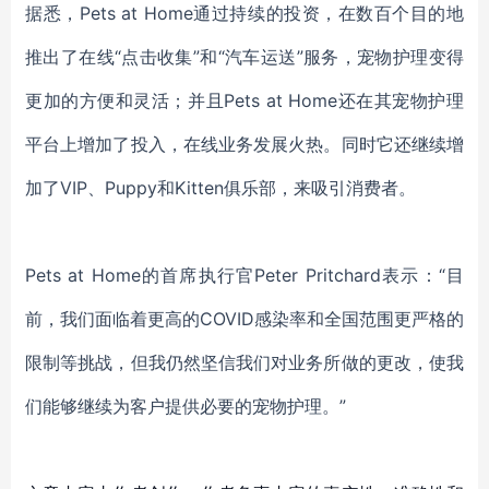
据悉，
Pets
at
Home通过持续的投资，在数百个目的地
推出了
在线
“点击收集”和“汽车运送”服务，宠物护理变得
更加的
方便和灵活
；
并且
Pets
at
Home
还
在其宠物护理
平台上增加了
投入
，
在线业务发展火热
。
同时它还
继续增
加
了
VIP
、
Puppy和Kitten俱乐部，
来吸引消费者。
Pets
at
Home
的
首席执行官
Peter Pritchard
表示：
“目
前，我们
面临
着
更高的
COVID感染率和全国范围
更严格的
限制等挑战，
但
我仍然坚信我们对业务所做的更改，使我
们能够继续为客户提供必要的宠物护理。
”