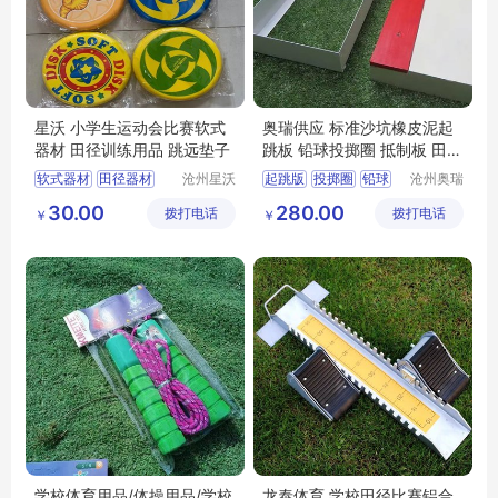
星沃 小学生运动会比赛软式
奥瑞供应 标准沙坑橡皮泥起
器材 田径训练用品 跳远垫子
跳板 铅球投掷圈 抵制板 田径
用品
软式器材
田径器材
沧州星沃
起跳版
投掷圈
铅球
沧州奥瑞
体育器材
体育器材
跳远垫子
训练用品
田径用品
30.00
280.00
拨打电话
有限公司
拨打电话
制造有限
￥
￥
软式器材价格
学校达标用品
公司
学校体育用品/体操用品/学校
龙泰体育 学校田径比赛铝合