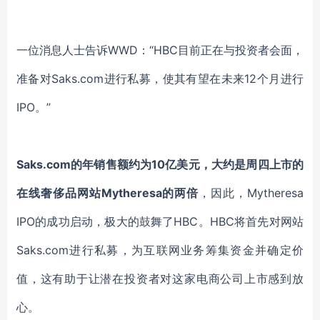
一位消息人士告诉
WWD
：
“
HBC目前正在与投资者会面，
准备对Saks.com进行私募，使其有望在未来12个月进行
IPO。”
Saks.com的年销售额约为10亿美元
，
大约是周四上市的
在线
奢侈品网站
Mytheresa的两倍
，
因此，
Mytheresa
IPO
的成功启动，极大的鼓舞了
HBC
。
HBC
将
首先对
网站
Saks.com进行私募，为互联网业务筹集资金并确定价
值，这有助于让潜在投资者对这家电商公司上市感到放
心。