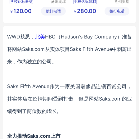
学校达标器材
沧州奥瑞
学校达标器材
沧州奥瑞
体育器材
体育器材
学校田径用品
学校田径用品
120.00
280.00
拨打电话
制造有限
拨打电话
制造有限
￥
￥
体操用品
体操用品
公司
公司
比赛田径用品
比赛田径用品
中小学比赛用品
中小学比赛用品
WWD获悉
，
北美
HBC
（
Hudson's Bay Company）
准备
将
网站
Saks.com
从实体项目
Saks Fifth Avenue
中
剥离出
来，
作为独立的公司
。
Saks Fifth Avenue
作为一家美国奢侈品连锁百货公司，
其实体店在疫情期间受到打击，但是网站
Saks.com
的业
绩得到了两位数的增长。
全力推动
Saks.com
上市