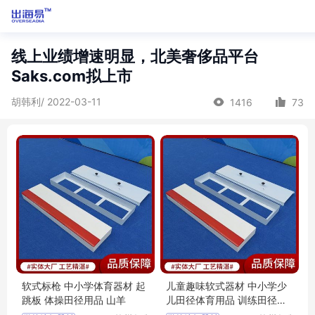
线上业绩增速明显，北美奢侈品平台
Saks.com拟上市
胡韩利/ 2022-03-11
1416
73
软式标枪 中小学体育器材 起
儿童趣味软式器材 中小学少
跳板 体操田径用品 山羊
儿田径体育用品 训练田径用
品