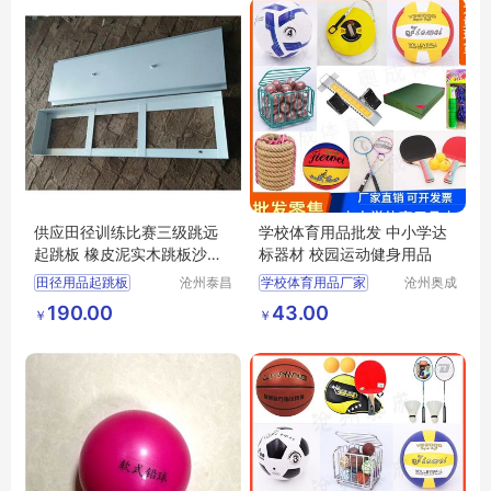
供应田径训练比赛三级跳远
学校体育用品批发 中小学达
起跳板 橡皮泥实木跳板沙坑
标器材 校园运动健身用品
助跳板
田径用品起跳板
沧州泰昌
学校体育用品厂家
沧州奥成
体育器材
体育器材
起跳板配套盒子
中小学达标器材
190.00
43.00
￥
￥
制造有限
制造有限
三级跳远橡皮泥起跳板
校园运动健身用品
公司
公司
沙坑跳远起跳板
跳远起跳板尺寸