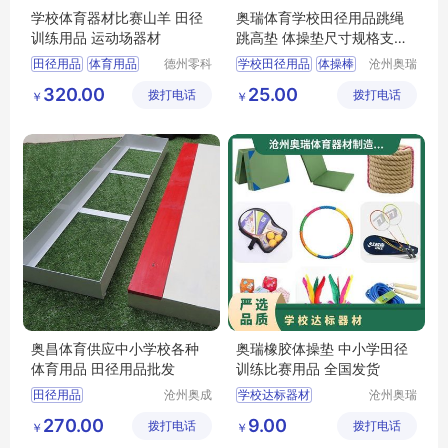
学校体育器材比赛山羊 田径
奥瑞体育学校田径用品跳绳
训练用品 运动场器材
跳高垫 体操垫尺寸规格支持
定制
田径用品
体育用品
德州零科
学校田径用品
体操棒
沧州奥瑞
体育设施
体育器材
学校器材
田径用品
发令旗
320.00
25.00
拨打电话
有限公司
拨打电话
制造有限
￥
￥
体操凳
公司
奥昌体育供应中小学校各种
奥瑞橡胶体操垫 中小学田径
体育用品 田径用品批发
训练比赛用品 全国发货
田径用品
沧州奥成
学校达标器材
沧州奥瑞
体育器材
体育器材
中小学田径用品
篮球
比赛跨栏架
助跳板
270.00
9.00
拨打电话
制造有限
拨打电话
制造有限
￥
￥
跳高架
篮球架
跳高横杆
皮尺
公司
公司