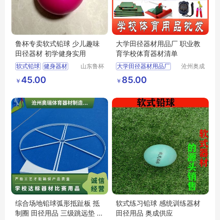
鲁杯专卖软式铅球 少儿趣味
大学田径器材用品厂 职业教
田径器材 初学健身实用
育学校体育器材清单
软式铅球
健身器材
山东鲁杯
大学田径器材用品厂
沧州奥成
电气有限
体育器材
田径器材
职业教育学校体育器材清单
45.00
85.00
￥
￥
公司
制造有限
公司
综合场地铅球弧形抵趾板 抵
软式练习铅球 感统训练器材
制圈 田径用品 三级跳远垫 奥
田径用品 奥成供应