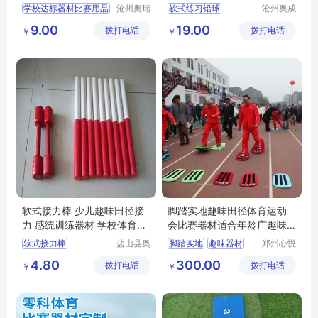
瑞供应
学校达标器材比赛用品
沧州奥瑞
软式练习铅球
沧州奥成
体育器材
体育器材
学校比赛跳高横杆
感统训练器材
9.00
19.00
拨打电话
制造有限
拨打电话
制造有限
￥
￥
助跳板
山羊
跳箱
田径用品
公司
公司
学校体育器材
软式接力棒 少儿趣味田径接
脚踏实地趣味田径体育运动
力 感统训练器材 学校体育器
会比赛器材适合年龄广趣味
材 奥泰供应
性强
软式接力棒
盐山县奥
脚踏实地
趣味器材
郑州心悦
泰体育器
游乐设备
少儿趣味田径接力
田径器材
4.80
300.00
拨打电话
材厂
拨打电话
销售有限
￥
￥
感统训练器材
公司
学校体育器材
健身器材厂家