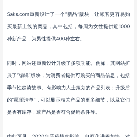
Saks.com重新设计了一个“新品”版块，
让
顾客更容易购
买最新
上线
的商品
，
其中包括，
每周为女性提供近
1000
种新产品，为男性提供400种左右。
同时，
网站
还重新设计升级了多项功能。例如，其网站扩
展了
“编辑”版块，
为消费者
提供可
购买的商品信息
，
包括
季节性
趋势故事
、
有影响力人士策划的产品列表
；
升级后
的
“愿望
清单
”，
可以
显示
相关
产品的更多细节，以及它们
是否有库存，或产品是否符合促销条件
等
。
由此可见，
2020年受疫情的影响，电商化进程加快，对