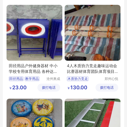
田径用品户外健身器材 中小
4人木质协力竞走趣味运动会
学校专用体育用品 各种达标
比赛器材体育团队体育项目
产品
用品
田径用品
教学用品
沧州奥成
木质协力竞走
郑州心悦
体育器材
游乐设备
中小学体育用品
趣味运动会器材
23.00
130.00
拨打电话
制造有限
拨打电话
销售有限
￥
￥
中小学达标器材
体育用品
公司
公司