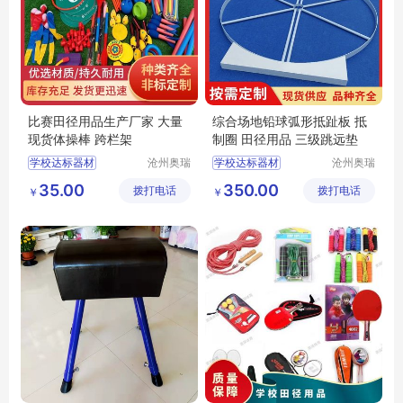
比赛田径用品生产厂家 大量
综合场地铅球弧形抵趾板 抵
现货体操棒 跨栏架
制圈 田径用品 三级跳远垫
学校达标器材
沧州奥瑞
学校达标器材
沧州奥瑞
体育器材
体育器材
学校田径用品
学校田径用品
35.00
350.00
拨打电话
制造有限
拨打电话
制造有限
￥
￥
体操用品
体操用品
公司
公司
比赛田径用品
比赛田径用品
中小学比赛用品
中小学比赛用品