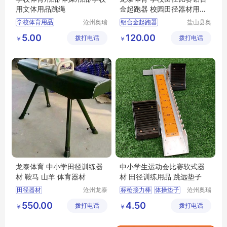
用文体用品跳绳
金起跑器 校园田径器材用品
大全
学校体育用品
沧州奥瑞
铝合金起跑器
盐山县奥
体育器材
强体育器
学校用文体用品
学校田径用品
5.00
120.00
拨打电话
制造有限
拨打电话
材厂
￥
￥
学校器材
田径用品
田径器材
公司
体操用品
校园田径器材
龙泰体育 中小学田径训练器
中小学生运动会比赛软式器
材 鞍马 山羊 体育器材
材 田径训练用品 跳远垫子
田径器材
沧州龙泰
标枪接力棒
体操垫子
沧州奥瑞
体育器材
体育器材
中小学田径器材
鞍马
起跑器
跳绳跨栏架
550.00
4.50
拨打电话
有限公司
拨打电话
制造有限
￥
￥
山羊
体育器材
铅球跳高架
公司