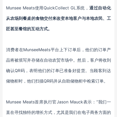
Munsee Meats使用QuickCollect GL系统
，
通过
自动化
从农场到餐桌的食物交付来改变本地客户与本地农民
、
工
匠甚至餐馆的互动方式。
消费者
在
MunseeMeats
平台
上下订单后
，
他们的订单
产
品
将被填写并存储在自动农贸市场中。然后，
客户
将收到
确认
QR码，表明他们的订单已准备好提货。当顾客到达
储物柜时，他们扫描QR码并从自助储物柜中检索订单。
Munsee Meats首席执行官Jason Mauck
表示：
“我们一
直在寻找独特的增长方式，尤其是我们在电子商务方面的