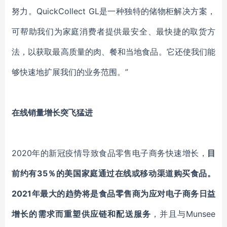
努力
。
QuickCollect GL是一种独特的储物柜解决方案，
可帮助我们为家庭
消费者
提供最安全
、
最快捷的
取货方
法
，以获取最高质量的肉
、
餐和当地食品。它还使我们能
够快速
地
扩展我们的业务范围。
”
在线
销量
增长突飞猛进
2020年
的新冠疫情
导致食品零售电子商务快速增长
，
目
前约有
35％的美国家庭通过在线或移动渠道购买食品。
2021年最大的
趋势
将是食品零售商
为
应对电子商务
日益
增长的
需求
而
重塑供应链和
配送服务
，并且与
Munsee