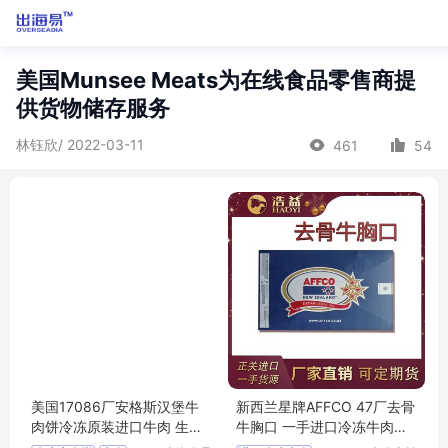
美国Munsee Meats为在线食品零售商提
供货物储存服务
林钰欣/ 2022-03-11
461
54
美国17086厂安格斯汉堡牛
新西兰星牌AFFCO 47厂去骨
肉饼冷冻原装进口牛肉 生牛
牛胸口 一手进口冷冻牛肉批
肉
发 可定期货