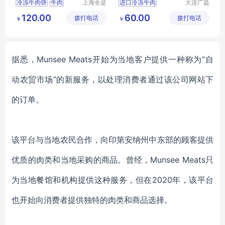
冷冻牛肉饼
牛肉
上海全是
进口冷冻牛肉
大连广益
肉供应链
食品有限
餐饮生鲜
生牛肉
新西兰牛胸口
120.00
60.00
拨打电话
管理有限
拨打电话
公司
￥
￥
牛肉类
星牌牛胸口
公司
冷冻牛肉批发
牛胸口批发
据悉，
Munsee Meats开始为当地客户提供一种称为“自
动农贸市场”的新
服务
，以
处理消费者
通过该公司网站下
的订单。
该平台
与当地
农民
合作，向印第安纳州中东部的顾客提供
优质的肉类和当地采购的商品。
曾经，
Munsee Meats只
为当地餐馆和机构提供
这种
服务，但
在
2020年，该平台
也开始向消费者
提供独特的肉类和商品选择。