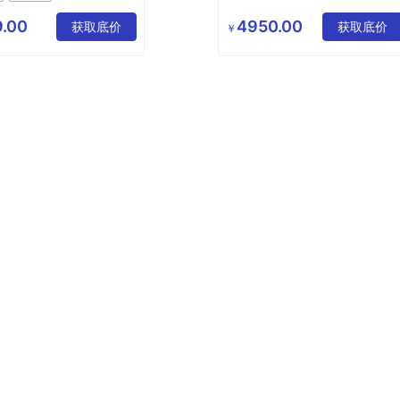
（苏州）
科技有
有限公司
公司
.00
4950.00
获取底价
获取底价
￥