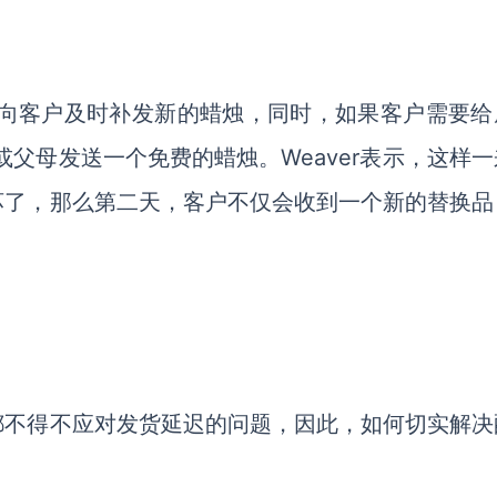
b将向客户
及时补发
新
的
蜡烛
，
同时，如果客户需要给
或父母发送一个
免费
的
蜡烛。
Weaver
表示
，这样一
坏了，
那么
第二天，
客户不仅会收到一个新的
替换品
。
都不得不应对发货延迟
的问题，因此，如何切实解决
。