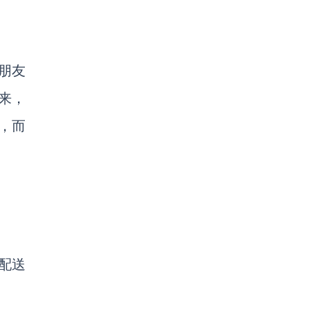
朋友
来，
，而
配送