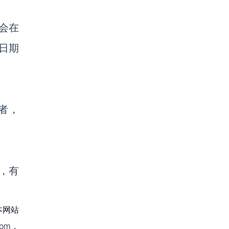
者会在
日期
者，
，有
本网站
om，