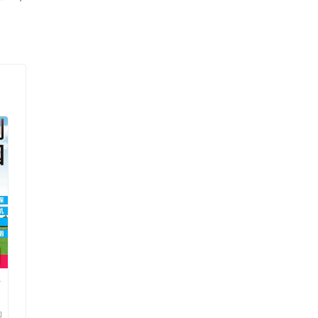
净
油
勒