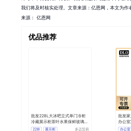
我们将及时核实处理。文章来源：亿恩网，本文为作
来源：
亿恩网
优品推荐
批发228L大冰吧立式单门冷柜
批发家
冷藏展示柜茶叶水果保鲜玻璃门
办公室
陈列柜
品柜
228l
展示柜
多迈贸易
办公室