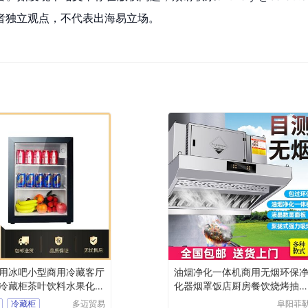
者独立观点，不代表出海易立场。
用冰吧小型商用冷藏客厅
油烟净化一体机商用无烟环保
冷藏柜茶叶饮料水果化妆
化器烟罩饭店厨房餐饮烧烤抽
烟机
冷藏柜
多迈贸易
阜阳菲