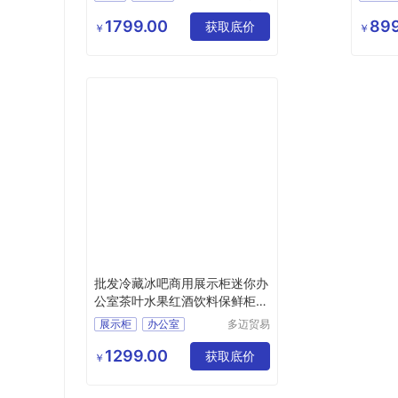
（苏州）
玻璃门
陈列柜
化妆品
有限公司
1799.00
899
获取底价
￥
￥
批发冷藏冰吧商用展示柜迷你办
公室茶叶水果红酒饮料保鲜柜小
冰箱
展示柜
办公室
多迈贸易
（苏州）
有限公司
1299.00
获取底价
￥