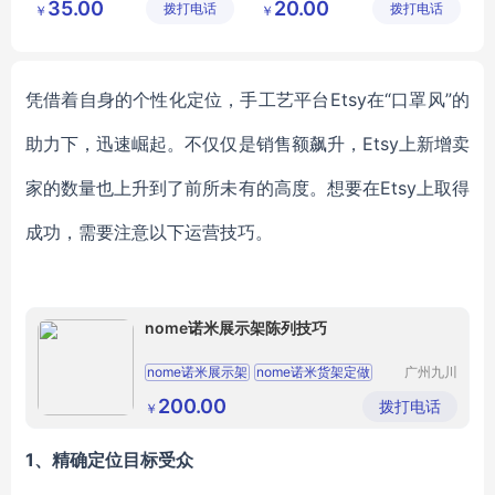
35.00
20.00
拨打电话
食品有限
拨打电话
食品有限
￥
￥
公司
公司
凭借着自身的个性化定位，手工艺平台
Etsy在“口罩风”的
助力下，迅速崛起。不仅仅是销售额飙升，Etsy上新增卖
家的数量也上升到了前所未有的高度。想要在
Etsy
上取得
成功，需要注意以下运营技巧。
nome诺米展示架陈列技巧
nome诺米展示架
nome诺米货架定做
广州九川
货架有限
诺米货架
公司
200.00
拨打电话
￥
1、精确定位目标受众