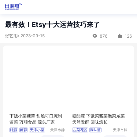
最有效！Etsy十大运营技巧来了
张艺彤/ 2023-09-15
876
126
下饭小菜糖蒜 甜脆可口腌制
糖醋蒜 下饭菜酱菜泡菜咸菜
酱菜 万顺食品 源头厂家
天然发酵 回味悠长
腌蒜
糖蒜
天津小菜
天津市静
韭菜花酱
调味酱
天津市静
海区万顺
海区万顺
天津糖蒜
调味品