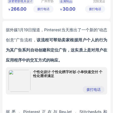
滚塑塑胶模具设计
广州市协
金属制品
沈阳龙运
塑五金塑
标识有限
发光家具
个性塑料凳
266.00
30.00
拨打电话
胶有限公
拨打电话
公司
￥
￥
艺术桌椅
结实耐用
司
据外媒
1月19日报道，
Pinterest
当天推出了一个新的
“动态
创意”广告流程，
该流程可帮助卖家根据用户个人的行为
为其广告系列自动创建和定位广告，这实质上是对用户在
应用程序中的交互方式的响应。
个性化设计 个性化绣字衬衫 小单快速交付 个
性化需求满足
拨打电话
据悉，
Pinterest
正在与
RevJet
，
StitcherAds
和