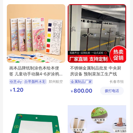
画笔美术初学者
画本品牌纸制涂色本绘本便
不锈钢金属制品批发 中央厨
签 儿童动手动脑4-6岁涂鸦
房设备 预制菜加工生产线
画画本12页
创意diy
自带颜料水彩
郑州航空
金属制品厂家
长春市恒
港区芙乐
隆厨房设
涂色本儿童涂鸦
金属制品生产厂家
1.20
800.00
￥
鑫日用百
拨打电话
备有限公
￥
儿童画画本水彩
金属制品厂家批发
货店
司
绘本卡通便签
金属制品厂家直供
金属制品批发