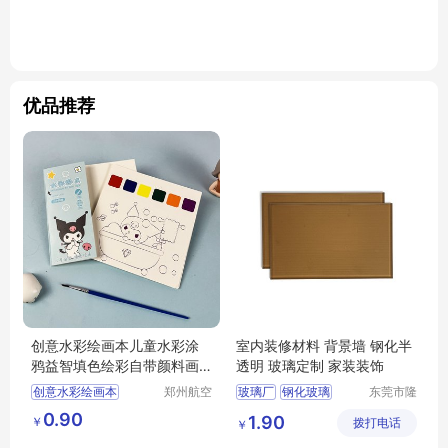
优品推荐
创意水彩绘画本儿童水彩涂
室内装修材料 背景墙 钢化半
鸦益智填色绘彩自带颜料画
透明 玻璃定制 家装装饰
笔美术初学者
创意水彩绘画本
郑州航空
玻璃厂
钢化玻璃
东莞市隆
港区芙乐
盛玻璃有
儿童水彩涂鸦
家装装饰玻璃
0.90
1.90
￥
鑫日用百
拨打电话
限公司
￥
益智填色绘彩
办公室隔断玻璃
货店
自带颜料