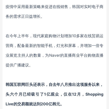
疫情
中采用最新策略来促进在线销售，韩国对实时电子商
务的需求正日益增长。
在今年上半年，现代家庭购物计划增加
10多家在线贸易运
营商，
配备
最新的智能手机，灯光和屏幕，
并增加一倍
专
业展览主持人的数量
，
为
Naver的直播商业平台购物直播
提供广播建议。
韩国互联网巨头
还
表示，自去年八月推出这项服务以来
，
头六个月已经吸引了
1亿观众
，
仅在
12月，Shopping
Live的交易额就达到200亿韩元。