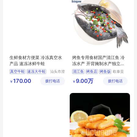
生鲜食材方便菜 冷冻真空水
烤鱼专用食材国产清江鱼 冷
产品 速冻冰鲜牛蛙
冻水产 开背腌制水产独立包
装
真空牛蛙
速冻大牛蛙
汕头市澄
清江鱼
烤鱼店
烤鱼饭
欧泰贡
海区霖荫
（广东）
酒店食材冰鲜牛蛙
烤鱼专用食材
170.00
9.00万
拨打电话
水产有限
拨打电话
食品有限
￥
￥
海鲜水产品
烤鱼爆品
公司
公司