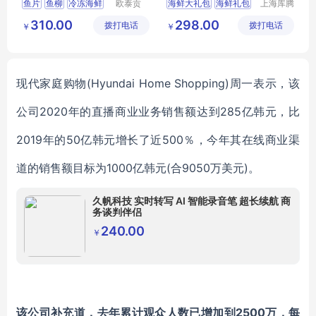
鱼片
鱼柳
冷冻海鲜
欧泰贡
海鲜大礼包
海鲜礼包
上海库腾
（广东）
实业有限
龙利鱼
鱼类
海鲜团购
海鲜券
310.00
298.00
拨打电话
食品有限
拨打电话
公司
￥
￥
公司
现代家庭购物
(Hyundai Home Shopping)周一表示，该
公司2020年的直播商业业务销售额达到285亿韩元，比
2019年的50亿韩元增长了近500％
，
今年其在线商业渠
道的销售额目标为
1000亿韩元(合9050万美元)
。
久帆科技 实时转写 AI 智能录音笔 超长续航 商
务谈判伴侣
240.00
￥
该公司补充道，去年
累计观众人数已增加到
2500万，每