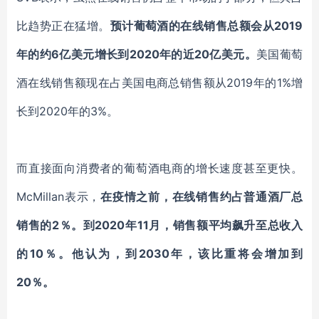
比趋势正在
猛增。
预计
葡萄酒的在线销售总额
会
从
2019
年的约6亿美元增长到2020年的近20亿美元。
美国
葡萄
酒
在线销售
额
现在占美国
电商总销售额从
2019年的1%增
长到2020年的3%。
而直接面向消费者的葡萄酒电商
的增长速度甚至更快。
McMillan
表示
，
在
疫情
之前，在线销售约占普通酒厂总
销售的
2％。到2020年11月，销售额平均飙升至总收入
的10％。他
认为
，到
2030年，
该比重将会增加到
20％。