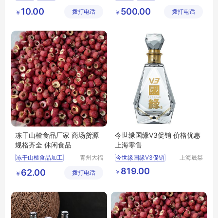
食品有限
隆化工有
山楂糕批发
10.00
500.00
拨打电话
公司
拨打电话
限公司
￥
￥
山楂糕厂家
天津山楂糕
冻干山楂食品厂家 商场货源
今世缘国缘V3促销 价格优惠
规格齐全 休闲食品
上海零售
冻干山楂食品加工
青州大福
今世缘国缘V3促销
上海晟桀
门农业发
实业有限
冻干山楂制品生产
价格优惠
上海零售
819.00
62.00
￥
拨打电话
展有限公
公司
￥
冻干山楂食品厂家
供应
食品生鲜
酒类
司
冻干山楂食品出售
白酒
冻干山楂加工