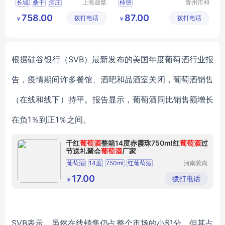
长城
桑干
酒庄
上海晟桀
柿饼
青州市和
实业有限
兴食品有
葡萄酒
价格
758.00
87.00
拨打电话
公司
拨打电话
限公司
￥
￥
根据硅谷银行（
SVB）最新发布的美国年度葡萄酒行业报
告，
疫情
期间许多餐馆
、
酒吧和品酒室关闭，葡萄酒销售
（在线和线下）持平。
报告显示，葡萄酒
同比销售额增长
在负
1％到正1％之间。
干红
葡萄酒
整箱14度赤霞珠750ml红
葡萄酒
过
节送礼聚会
葡萄酒
厂家
葡萄酒
14度
750ml
红葡萄酒
河南紫尚
莓生物科
技有限公
17.00
拨打电话
￥
司
SVB
表示
，
虽然
在线销售仍占整个市场的小部分，
但其占