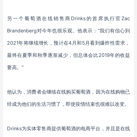
另一个葡萄酒在线销售商
Drinks的首席执行官Zac
Brandenberg对今年也很乐观。
他表示
：
“我们有信心到
2021年将继续增长
，
预计
在
4月和5月看到爆炸性需求，
最终在夏季和秋季逐渐减少，
但总体会比
2019年的收益
要高
。
”
他
认为，
消费者
会
继续在线购买葡萄酒，
因为在线购物已
经成为他们的生活习惯了，即使疫情结束也很难以改变。
Drinks为
实体零售商
提供葡萄酒
的电商平台
，并且是在线