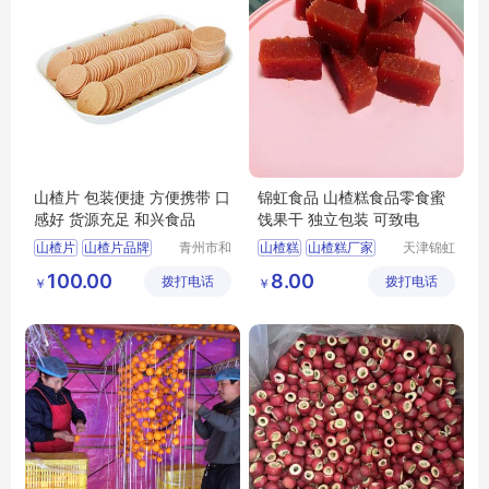
山楂片 包装便捷 方便携带 口
锦虹食品 山楂糕食品零食蜜
感好 货源充足 和兴食品
饯果干 独立包装 可致电
山楂片
山楂片品牌
青州市和
山楂糕
山楂糕厂家
天津锦虹
兴食品有
食品有限
山楂片厂家
山楂糕定制
100.00
8.00
拨打电话
限公司
拨打电话
公司
￥
￥
山楂糕批发
天津山楂糕