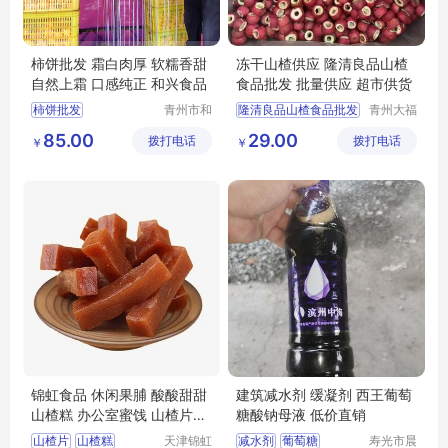
柿饼批发 霜白肉厚 软糯香甜
冻干山楂供应 隆清良品山楂
自然上霜 口感纯正 和兴食品
食品批发 批量供应 超市供货
柿饼批发
青州市和
隆清良品山楂食品批发
青州大福
兴食品有
门农业发
冻干山楂制品出售
85.00
29.00
拨打电话
限公司
拨打电话
展有限公
￥
￥
休闲零食批发
司
冻干山楂食品厂家供应
休闲食品批发
锦虹食品 休闲果脯 酸酸甜甜
建筑减水剂 缓凝剂 西王葡萄
山楂糕 办公室蜜饯 山楂片零
糖酸钠母液 低价直销
食
山楂片
山楂糕
天津锦虹
减水剂
葡萄糖
寿光市晨