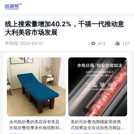
线上搜索量增加40.2%，千禧一代推动意
大利美容市场发展
乔同同/ 2022-03-01
413
127
永州能折叠的美容床有售及
美的可折叠泡脚桶家用便携
价格折叠按摩床价格炫酷科
式按摩盆全自动加热洗脚盆
技
神器