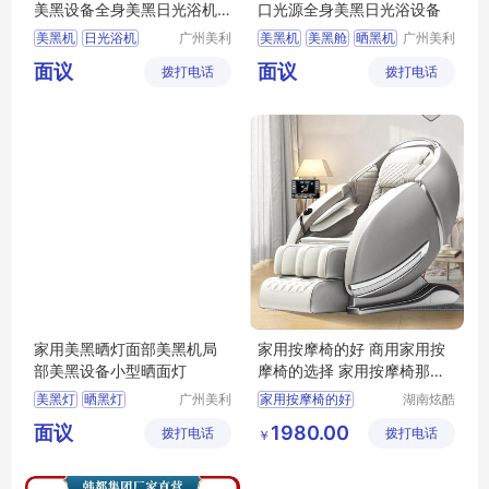
美黑设备全身美黑日光浴机
口光源全身美黑日光浴设备
德国进口光源
美黑机
日光浴机
广州美利
美黑机
美黑舱
晒黑机
广州美利
康光电科
康光电科
晒黑机
美黑机多少钱
日光浴设备
美黑晒灯
面议
面议
拨打电话
技有限公
拨打电话
技有限公
德国美黑机
司
司
家用美黑晒灯面部美黑机局
家用按摩椅的好 商用家用按
部美黑设备小型晒面灯
摩椅的选择 家用按摩椅那款
品牌好
美黑灯
晒黑灯
广州美利
家用按摩椅的好
湖南炫酷
康光电科
风电子科
美黑晒灯
美黑机
商用家用按摩椅的选择
面议
1980.00
拨打电话
技有限公
拨打电话
技有限公
￥
晒面灯
家用按摩椅那款品牌好
司
司
按摩椅大排名价格国产
高价按摩椅性价比