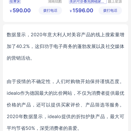
按摩床
湖南炫酷
美的可折叠泡脚桶家用便携
颍上星源
风电子科
科技发展
永州折叠按摩床哪里有买
590.00
1596.00
拨打电话
技有限公
拨打电话
有限公司
￥
￥
永州能折叠的美容床哪里有售
司
永州能折叠的美容床价格
折叠按摩床
数据显示，
2020年意大利人对美容产品的线上搜索量增
加了40.2%，这归功于电子商务的蓬勃发展以及社交媒体
的营销活动。
由于疫情的不确定性，人们对购物开始保持谨慎态度。
idealo作为
德国最大的比价网站，不仅为消费者提供最优
价格的产品，还可以提供买家评价、产品筛选等服务。
2020年数据显示，
idealo提供的
折扣护肤产品，最大可
平均节省
50
%，
深受消费者的喜爱。