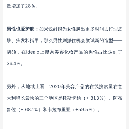
量增加了28％。
男性也爱护肤：
如果
说封锁为
女性腾出更多时间
去打理皮
肤、
头发和指甲，
那么
男性
则
抓住机会尝试新
的造型
——
胡须
，在
idealo
上
搜索美容化妆
产
品的男性占
比达到了
36.4％
。
另外，从地域上看，
2020年美容产品的在线搜索量在意
大利增长最快的三个地区是托斯卡纳（+ 81.3％）、阿布
鲁佐（+ 68.1％）和卡拉布里亚（+59.5％）。