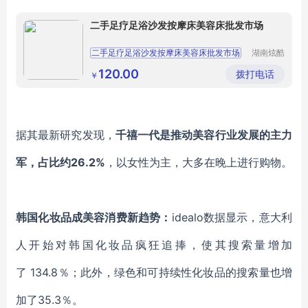
二手足疗足浴沙发按摩床美容床批发市场
二手足疗足浴沙发按摩床美容床批发市场
湖南炫酷
风电子科
休闲洗脚沙发
二手足疗足浴沙发按摩床
技有限公
120.00
拨打电话
￥
司
按摩沙发泡澡桶
二手美容床spa床
据其最新研究发现，
千禧一代是推动美容行业发展的主力
军，占比约
26.2%
，以女性为主，大多在晚上进行购物。
韩国化妆品成美容消费新趋势：
idealo数据显示，意大利
人开始对韩国化妆品疯狂追捧，使其搜索量增加
了
134.8％
；此外，
绿色和可持续性化妆品
的搜索量也增
加了
35.3％
。